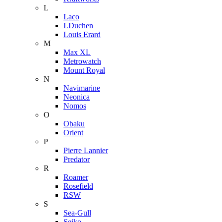
L
Laco
LDuchen
Louis Erard
M
Max XL
Metrowatch
Mount Royal
N
Navimarine
Neonica
Nomos
O
Obaku
Orient
P
Pierre Lannier
Predator
R
Roamer
Rosefield
RSW
S
Sea-Gull
Seiko