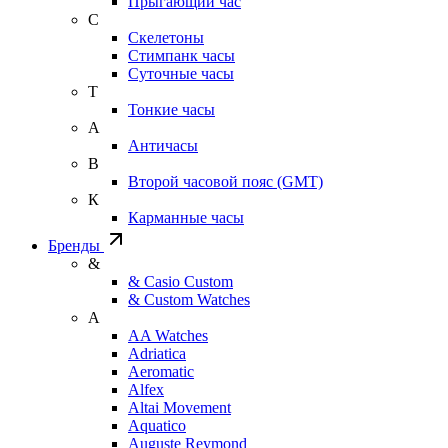
Прыгающий час
С
Скелетоны
Стимпанк часы
Суточные часы
Т
Тонкие часы
А
Античасы
В
Второй часовой пояс (GMT)
К
Карманные часы
Бренды
&
& Casio Custom
& Custom Watches
A
AA Watches
Adriatica
Aeromatic
Alfex
Altai Movement
Aquatico
Auguste Reymond