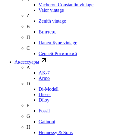
Vacheron Constantin vintage
Valor vintage
Z
Zenith vintage
В
Винтеръ
П
Павел Буре vintage
С
Сергей Рогинский
Аксессуары
A
AK-7
Armo
D
Di-Modell
Diesel
Diloy
F
Fossil
G
Gatinoni
H
Hennessy & Sons