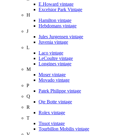
E.Howard vintage
Excelsior Park Vintage
H
Hamilton vintage
Hebdomans vintage
J
Jules Jurgensen vintage
Juvenia vintage
L
Laco vintage
LeCoultre vintage
Longines vintage
M
Moser vintage
Movado vintage
P
Patek Philippe vintage
Q
Qte Botte vintage
R
Rolex vintage
T
Tissot vintage
Tourbillon Mobilis vintage
V