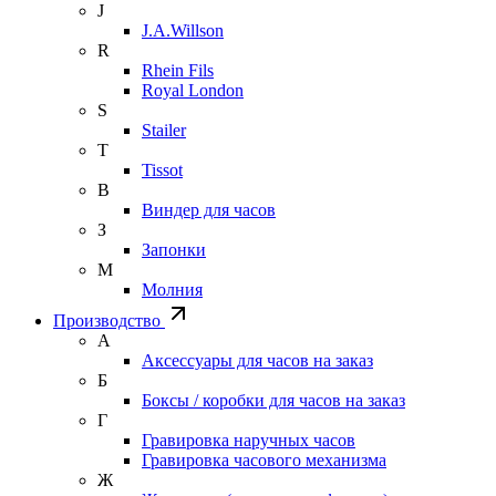
J
J.A.Willson
R
Rhein Fils
Royal London
S
Stailer
T
Tissot
В
Виндер для часов
З
Запонки
М
Молния
Производство
А
Аксессуары для часов на заказ
Б
Боксы / коробки для часов на заказ
Г
Гравировка наручных часов
Гравировка часового механизма
Ж