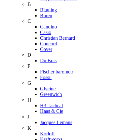
B
Blauling
Buren
C
Candino
Casio
Christian Bernard
Concord
Cover
D
Du Bois
F
Fischer barometr
Fossil
G
Glycine
Greenwich
H
H3 Tactical
Haas & Cie
J
Jacques Lemans
K
Korloff
Kraftworxs