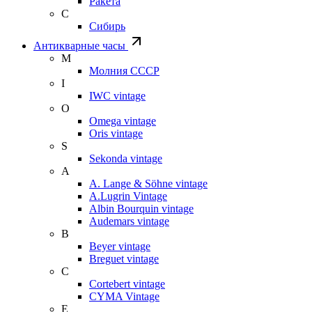
Ракета
С
Сибирь
Антикварные часы
М
Молния СССР
I
IWC vintage
O
Omega vintage
Oris vintage
S
Sekonda vintage
A
A. Lange & Söhne vintage
A.Lugrin Vintage
Albin Bourquin vintage
Audemars vintage
B
Beyer vintage
Breguet vintage
C
Cortebert vintage
CYMA Vintage
E