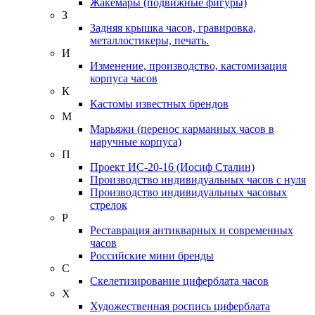
Жакемары (подвижные фигуры)
З
Задняя крышка часов, гравировка,
металлостикеры, печать.
И
Изменение, производство, кастомизация
корпуса часов
К
Кастомы известных брендов
М
Марьяжи (перенос карманных часов в
наручные корпуса)
П
Проект ИС-20-16 (Иосиф Сталин)
Производство индивидуальных часов с нуля
Производство индивидуальных часовых
стрелок
Р
Реставрация антикварных и современных
часов
Российские мини бренды
С
Скелетизирование циферблата часов
Х
Художественная роспись циферблата