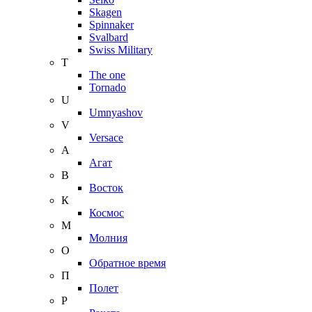
Skagen
Spinnaker
Svalbard
Swiss Military
T
The one
Tornado
U
Umnyashov
V
Versace
А
Агат
В
Восток
К
Космос
М
Молния
О
Обратное время
П
Полет
Р