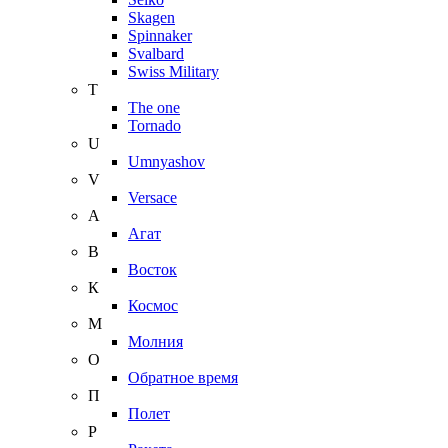
Skagen
Spinnaker
Svalbard
Swiss Military
T
The one
Tornado
U
Umnyashov
V
Versace
А
Агат
В
Восток
К
Космос
М
Молния
О
Обратное время
П
Полет
Р