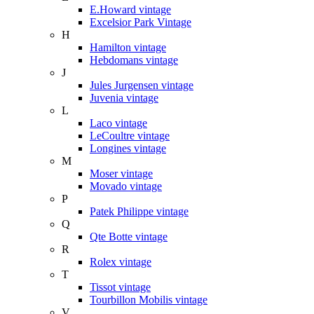
E.Howard vintage
Excelsior Park Vintage
H
Hamilton vintage
Hebdomans vintage
J
Jules Jurgensen vintage
Juvenia vintage
L
Laco vintage
LeCoultre vintage
Longines vintage
M
Moser vintage
Movado vintage
P
Patek Philippe vintage
Q
Qte Botte vintage
R
Rolex vintage
T
Tissot vintage
Tourbillon Mobilis vintage
V