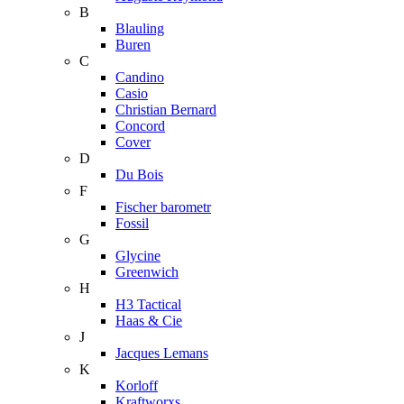
B
Blauling
Buren
C
Candino
Casio
Christian Bernard
Concord
Cover
D
Du Bois
F
Fischer barometr
Fossil
G
Glycine
Greenwich
H
H3 Tactical
Haas & Cie
J
Jacques Lemans
K
Korloff
Kraftworxs