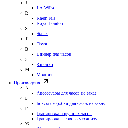
J
J.A.Willson
R
Rhein Fils
Royal London
S
Stailer
T
Tissot
В
Виндер для часов
З
Запонки
М
Молния
Производство
А
Аксессуары для часов на заказ
Б
Боксы / коробки для часов на заказ
Г
Гравировка наручных часов
Гравировка часового механизма
Ж