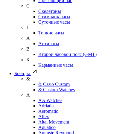
Прыгающий час
С
Скелетоны
Стимпанк часы
Суточные часы
Т
Тонкие часы
А
Античасы
В
Второй часовой пояс (GMT)
К
Карманные часы
Бренды
&
& Casio Custom
& Custom Watches
A
AA Watches
Adriatica
Aeromatic
Alfex
Altai Movement
Aquatico
Auguste Reymond