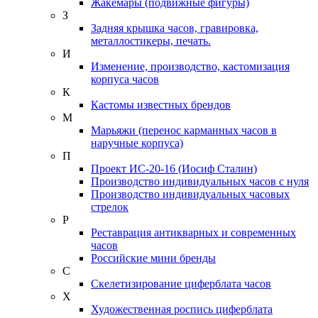
Жакемары (подвижные фигуры)
З
Задняя крышка часов, гравировка,
металлостикеры, печать.
И
Изменение, производство, кастомизация
корпуса часов
К
Кастомы известных брендов
М
Марьяжи (перенос карманных часов в
наручные корпуса)
П
Проект ИС-20-16 (Иосиф Сталин)
Производство индивидуальных часов с нуля
Производство индивидуальных часовых
стрелок
Р
Реставрация антикварных и современных
часов
Российские мини бренды
С
Скелетизирование циферблата часов
Х
Художественная роспись циферблата