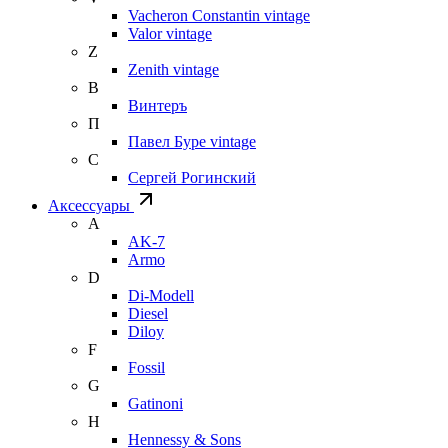
Vacheron Constantin vintage
Valor vintage
Z
Zenith vintage
В
Винтеръ
П
Павел Буре vintage
С
Сергей Рогинский
Аксессуары
A
AK-7
Armo
D
Di-Modell
Diesel
Diloy
F
Fossil
G
Gatinoni
H
Hennessy & Sons