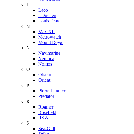
L
Laco
LDuchen
Louis Erard
M
Max XL
Metrowatch
Mount Royal
N
Navimarine
Neonica
Nomos
O
Obaku
Orient
P
Pierre Lannier
Predator
R
Roamer
Rosefield
RSW
S
Sea-Gull
Seiko