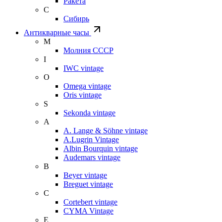
Ракета
С
Сибирь
Антикварные часы
М
Молния СССР
I
IWC vintage
O
Omega vintage
Oris vintage
S
Sekonda vintage
A
A. Lange & Söhne vintage
A.Lugrin Vintage
Albin Bourquin vintage
Audemars vintage
B
Beyer vintage
Breguet vintage
C
Cortebert vintage
CYMA Vintage
E