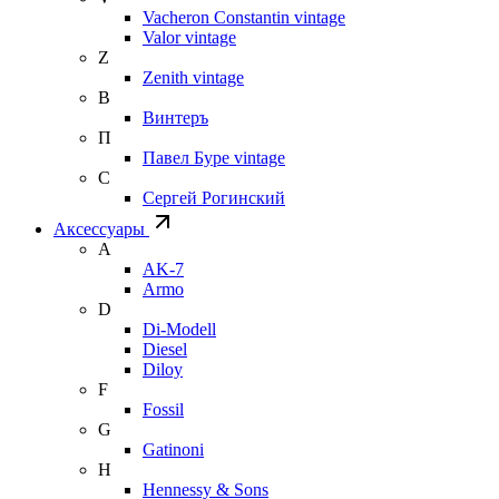
Vacheron Constantin vintage
Valor vintage
Z
Zenith vintage
В
Винтеръ
П
Павел Буре vintage
С
Сергей Рогинский
Аксессуары
A
AK-7
Armo
D
Di-Modell
Diesel
Diloy
F
Fossil
G
Gatinoni
H
Hennessy & Sons