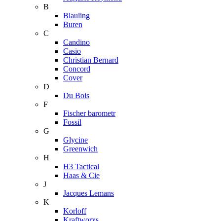
B
Blauling
Buren
C
Candino
Casio
Christian Bernard
Concord
Cover
D
Du Bois
F
Fischer barometr
Fossil
G
Glycine
Greenwich
H
H3 Tactical
Haas & Cie
J
Jacques Lemans
K
Korloff
Kraftworxs