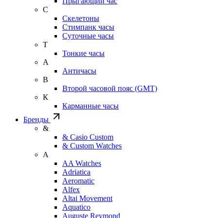
Прыгающий час
С
Скелетоны
Стимпанк часы
Суточные часы
Т
Тонкие часы
А
Античасы
В
Второй часовой пояс (GMT)
К
Карманные часы
Бренды
&
& Casio Custom
& Custom Watches
A
AA Watches
Adriatica
Aeromatic
Alfex
Altai Movement
Aquatico
Auguste Reymond