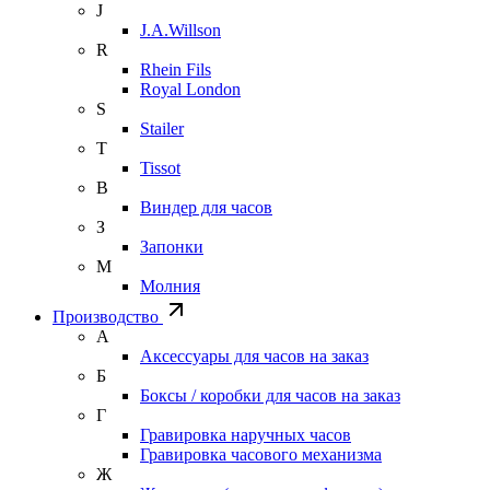
J
J.A.Willson
R
Rhein Fils
Royal London
S
Stailer
T
Tissot
В
Виндер для часов
З
Запонки
М
Молния
Производство
А
Аксессуары для часов на заказ
Б
Боксы / коробки для часов на заказ
Г
Гравировка наручных часов
Гравировка часового механизма
Ж