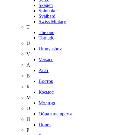
Skagen
Spinnaker
Svalbard
Swiss Military
T
The one
Tornado
U
Umnyashov
V
Versace
А
Агат
В
Восток
К
Космос
М
Молния
О
Обратное время
П
Полет
Р