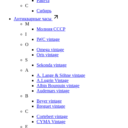
Ракета
С
Сибирь
Антикварные часы
М
Молния СССР
I
IWC vintage
O
Omega vintage
Oris vintage
S
Sekonda vintage
A
A. Lange & Söhne vintage
A.Lugrin Vintage
Albin Bourquin vintage
Audemars vintage
B
Beyer vintage
Breguet vintage
C
Cortebert vintage
CYMA Vintage
E