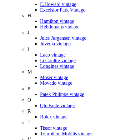
E.Howard vintage
Excelsior Park Vintage
H
Hamilton vintage
Hebdomans vintage
J
Jules Jurgensen vintage
Juvenia vintage
L
Laco vintage
LeCoultre vintage
Longines vintage
M
Moser vintage
Movado vintage
P
Patek Philippe vintage
Q
Qte Botte vintage
R
Rolex vintage
T
Tissot vintage
Tourbillon Mobilis vintage
V