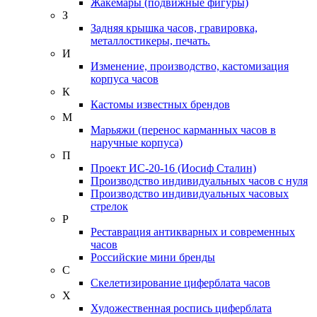
Жакемары (подвижные фигуры)
З
Задняя крышка часов, гравировка,
металлостикеры, печать.
И
Изменение, производство, кастомизация
корпуса часов
К
Кастомы известных брендов
М
Марьяжи (перенос карманных часов в
наручные корпуса)
П
Проект ИС-20-16 (Иосиф Сталин)
Производство индивидуальных часов с нуля
Производство индивидуальных часовых
стрелок
Р
Реставрация антикварных и современных
часов
Российские мини бренды
С
Скелетизирование циферблата часов
Х
Художественная роспись циферблата