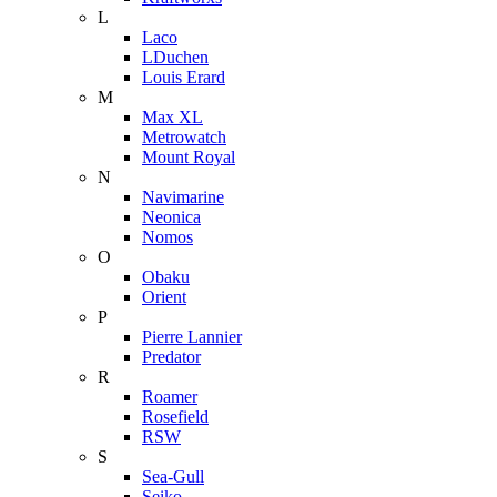
L
Laco
LDuchen
Louis Erard
M
Max XL
Metrowatch
Mount Royal
N
Navimarine
Neonica
Nomos
O
Obaku
Orient
P
Pierre Lannier
Predator
R
Roamer
Rosefield
RSW
S
Sea-Gull
Seiko