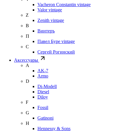
Vacheron Constantin vintage
Valor vintage
Z
Zenith vintage
В
Винтеръ
П
Павел Буре vintage
С
Сергей Рогинский
Аксессуары
A
AK-7
Armo
D
Di-Modell
Diesel
Diloy
F
Fossil
G
Gatinoni
H
Hennessy & Sons