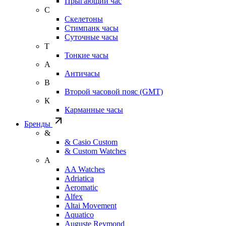
Прыгающий час
С
Скелетоны
Стимпанк часы
Суточные часы
Т
Тонкие часы
А
Античасы
В
Второй часовой пояс (GMT)
К
Карманные часы
Бренды
&
& Casio Custom
& Custom Watches
A
AA Watches
Adriatica
Aeromatic
Alfex
Altai Movement
Aquatico
Auguste Reymond