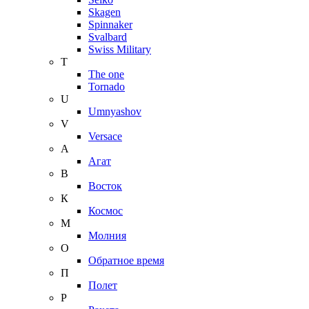
Skagen
Spinnaker
Svalbard
Swiss Military
T
The one
Tornado
U
Umnyashov
V
Versace
А
Агат
В
Восток
К
Космос
М
Молния
О
Обратное время
П
Полет
Р