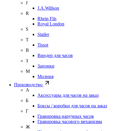
J
J.A.Willson
R
Rhein Fils
Royal London
S
Stailer
T
Tissot
В
Виндер для часов
З
Запонки
М
Молния
Производство
А
Аксессуары для часов на заказ
Б
Боксы / коробки для часов на заказ
Г
Гравировка наручных часов
Гравировка часового механизма
Ж