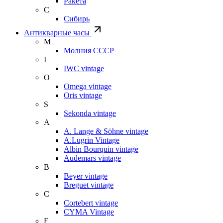
Ракета
С
Сибирь
Антикварные часы
М
Молния СССР
I
IWC vintage
O
Omega vintage
Oris vintage
S
Sekonda vintage
A
A. Lange & Söhne vintage
A.Lugrin Vintage
Albin Bourquin vintage
Audemars vintage
B
Beyer vintage
Breguet vintage
C
Cortebert vintage
CYMA Vintage
E