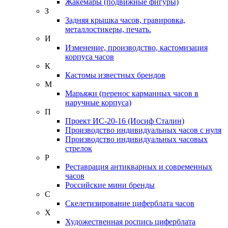
Жакемары (подвижные фигуры)
З
Задняя крышка часов, гравировка,
металлостикеры, печать.
И
Изменение, производство, кастомизация
корпуса часов
К
Кастомы известных брендов
М
Марьяжи (перенос карманных часов в
наручные корпуса)
П
Проект ИС-20-16 (Иосиф Сталин)
Производство индивидуальных часов с нуля
Производство индивидуальных часовых
стрелок
Р
Реставрация антикварных и современных
часов
Российские мини бренды
С
Скелетизирование циферблата часов
Х
Художественная роспись циферблата