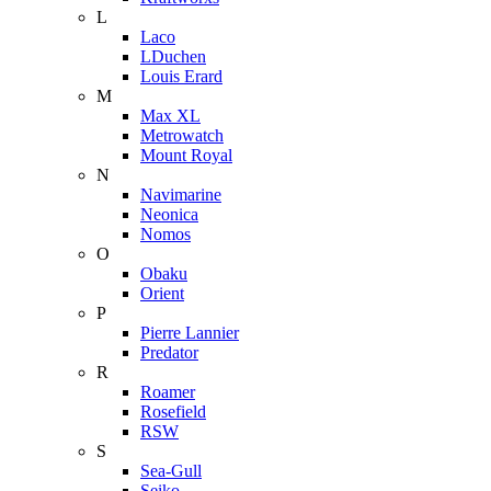
L
Laco
LDuchen
Louis Erard
M
Max XL
Metrowatch
Mount Royal
N
Navimarine
Neonica
Nomos
O
Obaku
Orient
P
Pierre Lannier
Predator
R
Roamer
Rosefield
RSW
S
Sea-Gull
Seiko