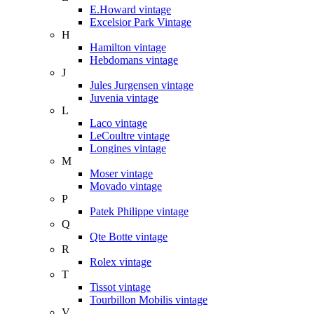
E.Howard vintage
Excelsior Park Vintage
H
Hamilton vintage
Hebdomans vintage
J
Jules Jurgensen vintage
Juvenia vintage
L
Laco vintage
LeCoultre vintage
Longines vintage
M
Moser vintage
Movado vintage
P
Patek Philippe vintage
Q
Qte Botte vintage
R
Rolex vintage
T
Tissot vintage
Tourbillon Mobilis vintage
V