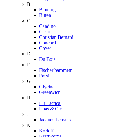
B
Blauling
Buren
C
Candino
Casio
Christian Bernard
Concord
Cover
D
Du Bois
F
Fischer barometr
Fossil
G
Glycine
Greenwich
H
H3 Tactical
Haas & Cie
J
Jacques Lemans
K
Korloff
Kraftworxs