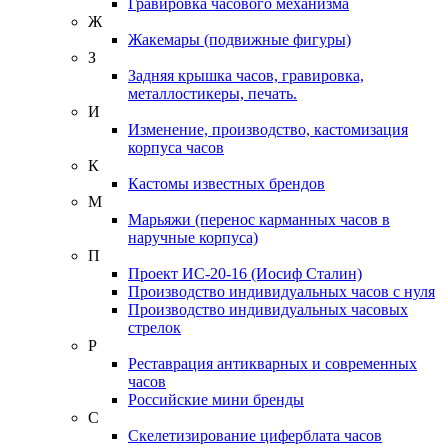
Гравировка часового механизма
Ж
Жакемары (подвижные фигуры)
З
Задняя крышка часов, гравировка,
металлостикеры, печать.
И
Изменение, производство, кастомизация
корпуса часов
К
Кастомы известных брендов
М
Марьяжи (перенос карманных часов в
наручные корпуса)
П
Проект ИС-20-16 (Иосиф Сталин)
Производство индивидуальных часов с нуля
Производство индивидуальных часовых
стрелок
Р
Реставрация антикварных и современных
часов
Российские мини бренды
С
Скелетизирование циферблата часов