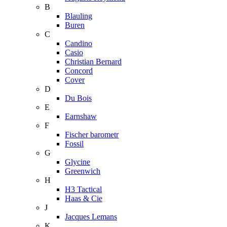
B
Blauling
Buren
C
Candino
Casio
Christian Bernard
Concord
Cover
D
Du Bois
E
Earnshaw
F
Fischer barometr
Fossil
G
Glycine
Greenwich
H
H3 Tactical
Haas & Cie
J
Jacques Lemans
K