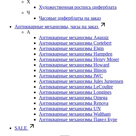
Х
Художественная роспись циферблата
Ч
Часовые циферблаты на заказ
Антикварные механизмы, часы на заказ
А
Антикварные механизмы Agassiz
Антикварные механизмы Cortebert
Антикварные механизмы Elgin
Антикварные механизмы Hampden
Антикварные механизмы Henry Moser
Антикварные механизмы Howard
Антикварные механизмы Illinois
Антикварные механизмы IWC
Антикварные механизмы Jules Jurgensen
Антикварные механизмы LeCoultre
Антикварные механизмы Longines
Антикварные механизмы Omega
Антикварные механизмы Renova
Антикварные механизмы UN
Антикварные механизмы Waltham
Антикварные механизмы Павел Буре
SALE