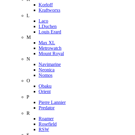
Korloff
Kraftworxs
L
Laco
LDuchen
Louis Erard
M
Max XL
Metrowatch
Mount Royal
N
Navimarine
Neonica
Nomos
O
Obaku
Orient
P
Pierre Lannier
Predator
R
Roamer
Rosefield
RSW
S