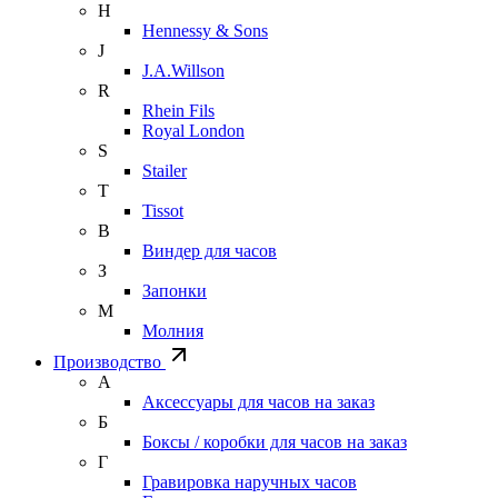
H
Hennessy & Sons
J
J.A.Willson
R
Rhein Fils
Royal London
S
Stailer
T
Tissot
В
Виндер для часов
З
Запонки
М
Молния
Производство
А
Аксессуары для часов на заказ
Б
Боксы / коробки для часов на заказ
Г
Гравировка наручных часов