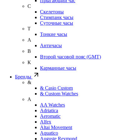
Прыгающий час
С
Скелетоны
Стимпанк часы
Суточные часы
Т
Тонкие часы
А
Античасы
В
Второй часовой пояс (GMT)
К
Карманные часы
Бренды
&
& Casio Custom
& Custom Watches
A
AA Watches
Adriatica
Aeromatic
Alfex
Altai Movement
Aquatico
Auguste Reymond