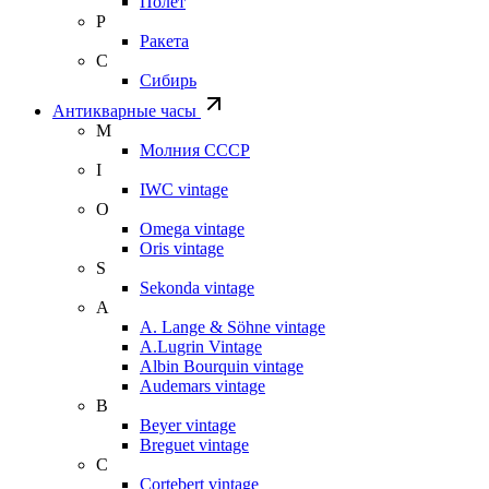
Полет
Р
Ракета
С
Сибирь
Антикварные часы
М
Молния СССР
I
IWC vintage
O
Omega vintage
Oris vintage
S
Sekonda vintage
A
A. Lange & Söhne vintage
A.Lugrin Vintage
Albin Bourquin vintage
Audemars vintage
B
Beyer vintage
Breguet vintage
C
Cortebert vintage