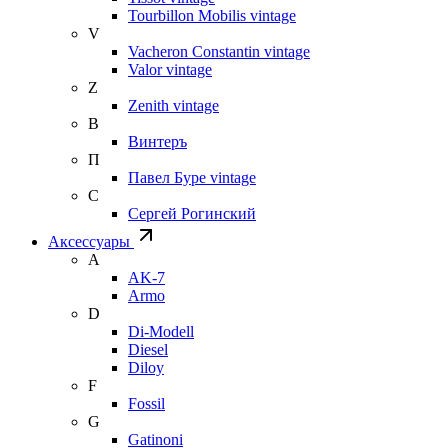
Tourbillon Mobilis vintage
V
Vacheron Constantin vintage
Valor vintage
Z
Zenith vintage
В
Винтеръ
П
Павел Буре vintage
С
Сергей Рогинский
Аксессуары
A
AK-7
Armo
D
Di-Modell
Diesel
Diloy
F
Fossil
G
Gatinoni