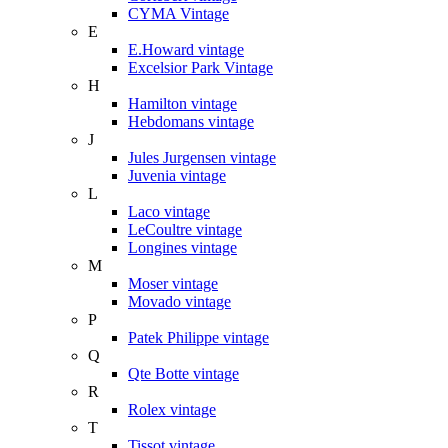
CYMA Vintage
E
E.Howard vintage
Excelsior Park Vintage
H
Hamilton vintage
Hebdomans vintage
J
Jules Jurgensen vintage
Juvenia vintage
L
Laco vintage
LeCoultre vintage
Longines vintage
M
Moser vintage
Movado vintage
P
Patek Philippe vintage
Q
Qte Botte vintage
R
Rolex vintage
T
Tissot vintage