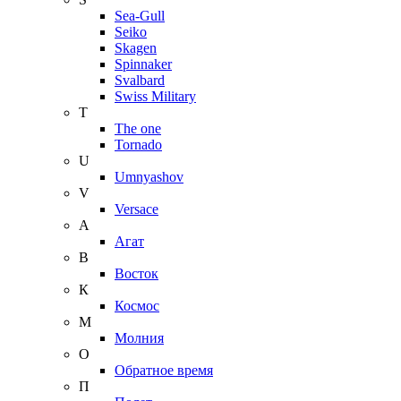
Sea-Gull
Seiko
Skagen
Spinnaker
Svalbard
Swiss Military
T
The one
Tornado
U
Umnyashov
V
Versace
А
Агат
В
Восток
К
Космос
М
Молния
О
Обратное время
П