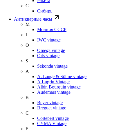
Ракета
С
Сибирь
Антикварные часы
М
Молния СССР
I
IWC vintage
O
Omega vintage
Oris vintage
S
Sekonda vintage
A
A. Lange & Söhne vintage
A.Lugrin Vintage
Albin Bourquin vintage
Audemars vintage
B
Beyer vintage
Breguet vintage
C
Cortebert vintage
CYMA Vintage
E