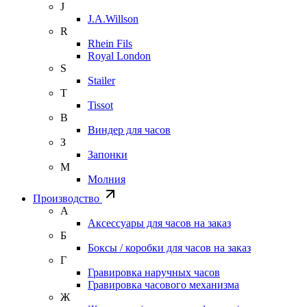
J
J.A.Willson
R
Rhein Fils
Royal London
S
Stailer
T
Tissot
В
Виндер для часов
З
Запонки
М
Молния
Производство
А
Аксессуары для часов на заказ
Б
Боксы / коробки для часов на заказ
Г
Гравировка наручных часов
Гравировка часового механизма
Ж