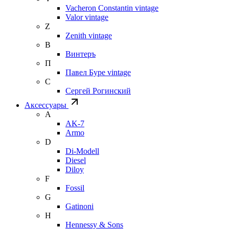
Vacheron Constantin vintage
Valor vintage
Z
Zenith vintage
В
Винтеръ
П
Павел Буре vintage
С
Сергей Рогинский
Аксессуары
A
AK-7
Armo
D
Di-Modell
Diesel
Diloy
F
Fossil
G
Gatinoni
H
Hennessy & Sons