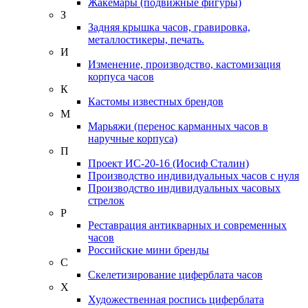
Жакемары (подвижные фигуры)
З
Задняя крышка часов, гравировка,
металлостикеры, печать.
И
Изменение, производство, кастомизация
корпуса часов
К
Кастомы известных брендов
М
Марьяжи (перенос карманных часов в
наручные корпуса)
П
Проект ИС-20-16 (Иосиф Сталин)
Производство индивидуальных часов с нуля
Производство индивидуальных часовых
стрелок
Р
Реставрация антикварных и современных
часов
Российские мини бренды
С
Скелетизирование циферблата часов
Х
Художественная роспись циферблата