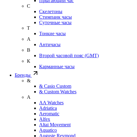
Прыгающий час
С
Скелетоны
Стимпанк часы
Суточные часы
Т
Тонкие часы
А
Античасы
В
Второй часовой пояс (GMT)
К
Карманные часы
Бренды
&
& Casio Custom
& Custom Watches
A
AA Watches
Adriatica
Aeromatic
Alfex
Altai Movement
Aquatico
Auguste Reymond