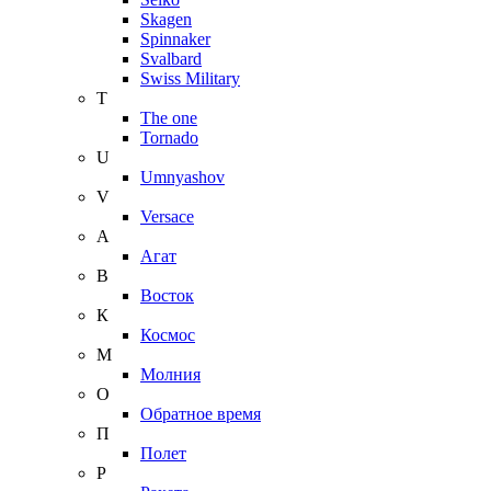
Skagen
Spinnaker
Svalbard
Swiss Military
T
The one
Tornado
U
Umnyashov
V
Versace
А
Агат
В
Восток
К
Космос
М
Молния
О
Обратное время
П
Полет
Р