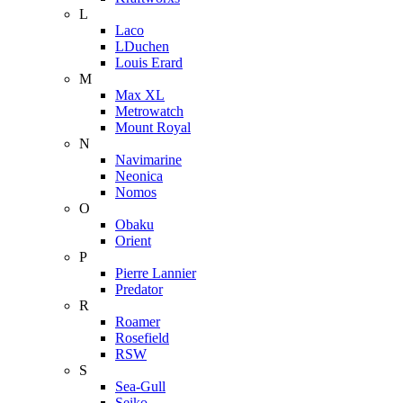
L
Laco
LDuchen
Louis Erard
M
Max XL
Metrowatch
Mount Royal
N
Navimarine
Neonica
Nomos
O
Obaku
Orient
P
Pierre Lannier
Predator
R
Roamer
Rosefield
RSW
S
Sea-Gull
Seiko