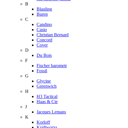
B
Blauling
Buren
C
Candino
Casio
Christian Bernard
Concord
Cover
D
Du Bois
F
Fischer barometr
Fossil
G
Glycine
Greenwich
H
H3 Tactical
Haas & Cie
J
Jacques Lemans
K
Korloff
Kraftworxs