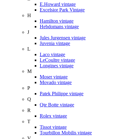
E.Howard vintage
Excelsior Park Vintage
H
Hamilton vintage
Hebdomans vintage
J
Jules Jurgensen vintage
Juvenia vintage
L
Laco vintage
LeCoultre vintage
Longines vintage
M
Moser vintage
Movado vintage
P
Patek Philippe vintage
Q
Qte Botte vintage
R
Rolex vintage
T
Tissot vintage
Tourbillon Mobilis vintage
V