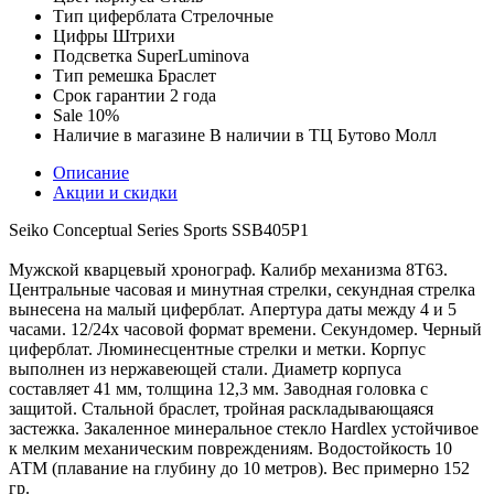
Тип циферблата
Стрелочные
Цифры
Штрихи
Подсветка
SuperLuminova
Тип ремешка
Браслет
Срок гарантии
2 года
Sale
10%
Наличие в магазине
В наличии в ТЦ Бутово Молл
Описание
Акции и скидки
Seiko Conceptual Series Sports SSB405P1
Мужской кварцевый хронограф. Калибр механизма 8T63.
Центральные часовая и минутная стрелки, секундная стрелка
вынесена на малый циферблат. Апертура даты между 4 и 5
часами. 12/24х часовой формат времени. Секундомер. Черный
циферблат. Люминесцентные стрелки и метки. Корпус
выполнен из нержавеющей стали. Диаметр корпуса
составляет 41 мм, толщина 12,3 мм. Заводная головка с
защитой. Стальной браслет, тройная раскладывающаяся
застежка. Закаленное минеральное стекло Hardlex устойчивое
к мелким механическим повреждениям. Водостойкость 10
АТМ (плавание на глубину до 10 метров). Вес примерно 152
гр.