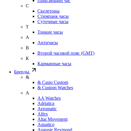
Прыгающий час
С
Скелетоны
Стимпанк часы
Суточные часы
Т
Тонкие часы
А
Античасы
В
Второй часовой пояс (GMT)
К
Карманные часы
Бренды
&
& Casio Custom
& Custom Watches
A
AA Watches
Adriatica
Aeromatic
Alfex
Altai Movement
Aquatico
Auguste Reymond