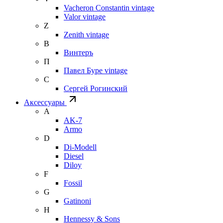
Vacheron Constantin vintage
Valor vintage
Z
Zenith vintage
В
Винтеръ
П
Павел Буре vintage
С
Сергей Рогинский
Аксессуары
A
AK-7
Armo
D
Di-Modell
Diesel
Diloy
F
Fossil
G
Gatinoni
H
Hennessy & Sons