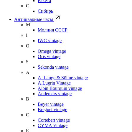
Ракета
С
Сибирь
Антикварные часы
М
Молния СССР
I
IWC vintage
O
Omega vintage
Oris vintage
S
Sekonda vintage
A
A. Lange & Söhne vintage
A.Lugrin Vintage
Albin Bourquin vintage
Audemars vintage
B
Beyer vintage
Breguet vintage
C
Cortebert vintage
CYMA Vintage
E