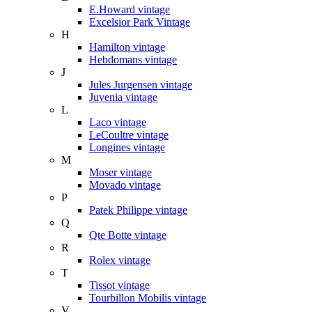
E.Howard vintage
Excelsior Park Vintage
H
Hamilton vintage
Hebdomans vintage
J
Jules Jurgensen vintage
Juvenia vintage
L
Laco vintage
LeCoultre vintage
Longines vintage
M
Moser vintage
Movado vintage
P
Patek Philippe vintage
Q
Qte Botte vintage
R
Rolex vintage
T
Tissot vintage
Tourbillon Mobilis vintage
V