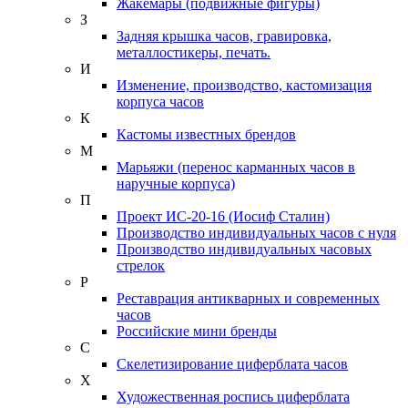
Жакемары (подвижные фигуры)
З
Задняя крышка часов, гравировка,
металлостикеры, печать.
И
Изменение, производство, кастомизация
корпуса часов
К
Кастомы известных брендов
М
Марьяжи (перенос карманных часов в
наручные корпуса)
П
Проект ИС-20-16 (Иосиф Сталин)
Производство индивидуальных часов с нуля
Производство индивидуальных часовых
стрелок
Р
Реставрация антикварных и современных
часов
Российские мини бренды
С
Скелетизирование циферблата часов
Х
Художественная роспись циферблата