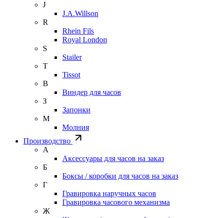
J
J.A.Willson
R
Rhein Fils
Royal London
S
Stailer
T
Tissot
В
Виндер для часов
З
Запонки
М
Молния
Производство
А
Аксессуары для часов на заказ
Б
Боксы / коробки для часов на заказ
Г
Гравировка наручных часов
Гравировка часового механизма
Ж