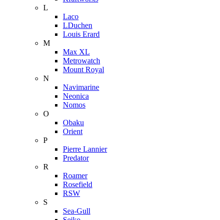
L
Laco
LDuchen
Louis Erard
M
Max XL
Metrowatch
Mount Royal
N
Navimarine
Neonica
Nomos
O
Obaku
Orient
P
Pierre Lannier
Predator
R
Roamer
Rosefield
RSW
S
Sea-Gull
Seiko