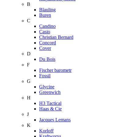
B
Blauling
Buren
C
Candino
Casio
Christian Bernard
Concord
Cover
D
Du Bois
F
Fischer barometr
Fossil
G
Glycine
Greenwich
H
H3 Tactical
Haas & Cie
J
Jacques Lemans
K
Korloff
Kraftworxs