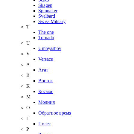
Skagen
Spinnaker
Svalbard
Swiss Military
T
The one
Tornado
U
Umnyashov
V
Versace
А
Агат
В
Восток
К
Космос
М
Молния
О
Обратное время
П
Полет
Р