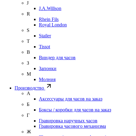
J
J.A.Willson
R
Rhein Fils
Royal London
S
Stailer
T
Tissot
В
Виндер для часов
З
Запонки
М
Молния
Производство
А
Аксессуары для часов на заказ
Б
Боксы / коробки для часов на заказ
Г
Гравировка наручных часов
Гравировка часового механизма
Ж