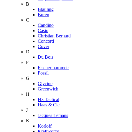
B
Blauling
Buren
C
Candino
Casio
Christian Bernard
Concord
Cover
D
Du Bois
F
Fischer barometr
Fossil
G
Glycine
Greenwich
H
H3 Tactical
Haas & Cie
J
Jacques Lemans
K
Korloff
Kraftworxs