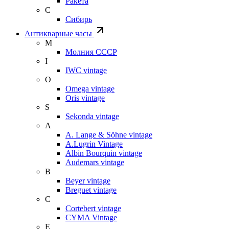
Ракета
С
Сибирь
Антикварные часы
М
Молния СССР
I
IWC vintage
O
Omega vintage
Oris vintage
S
Sekonda vintage
A
A. Lange & Söhne vintage
A.Lugrin Vintage
Albin Bourquin vintage
Audemars vintage
B
Beyer vintage
Breguet vintage
C
Cortebert vintage
CYMA Vintage
E