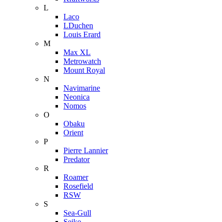
L
Laco
LDuchen
Louis Erard
M
Max XL
Metrowatch
Mount Royal
N
Navimarine
Neonica
Nomos
O
Obaku
Orient
P
Pierre Lannier
Predator
R
Roamer
Rosefield
RSW
S
Sea-Gull
Seiko