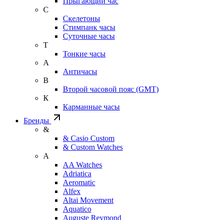
Прыгающий час
С
Скелетоны
Стимпанк часы
Суточные часы
Т
Тонкие часы
А
Античасы
В
Второй часовой пояс (GMT)
К
Карманные часы
Бренды
&
& Casio Custom
& Custom Watches
A
AA Watches
Adriatica
Aeromatic
Alfex
Altai Movement
Aquatico
Auguste Reymond