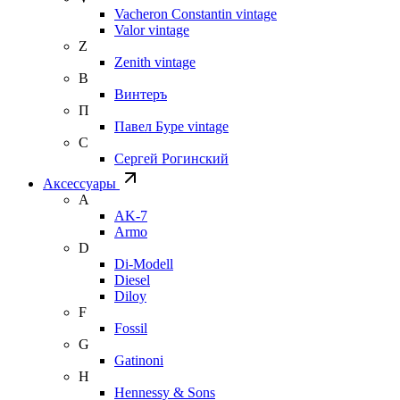
Vacheron Constantin vintage
Valor vintage
Z
Zenith vintage
В
Винтеръ
П
Павел Буре vintage
С
Сергей Рогинский
Аксессуары
A
AK-7
Armo
D
Di-Modell
Diesel
Diloy
F
Fossil
G
Gatinoni
H
Hennessy & Sons