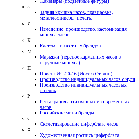
Жакемары (подвижные фигуры)
З
Задняя крышка часов, гравировка,
металлостикеры, печать.
И
Изменение, производство, кастомизация
корпуса часов
К
Кастомы известных брендов
М
Марьяжи (перенос карманных часов в
наручные корпуса)
П
Проект ИС-20-16 (Иосиф Сталин)
Производство индивидуальных часов с нуля
Производство индивидуальных часовых
стрелок
Р
Реставрация антикварных и современных
часов
Российские мини бренды
С
Скелетизирование циферблата часов
Х
Художественная роспись циферблата