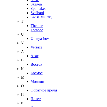
Skagen
Spinnaker
Svalbard
Swiss Military
T
The one
Tornado
U
Umnyashov
V
Versace
А
Агат
В
Восток
К
Космос
М
Молния
О
Обратное время
П
Полет
Р