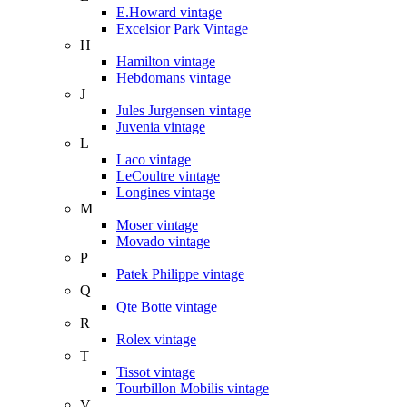
E.Howard vintage
Excelsior Park Vintage
H
Hamilton vintage
Hebdomans vintage
J
Jules Jurgensen vintage
Juvenia vintage
L
Laco vintage
LeCoultre vintage
Longines vintage
M
Moser vintage
Movado vintage
P
Patek Philippe vintage
Q
Qte Botte vintage
R
Rolex vintage
T
Tissot vintage
Tourbillon Mobilis vintage
V