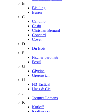
B
Blauling
Buren
C
Candino
Casio
Christian Bernard
Concord
Cover
D
Du Bois
F
Fischer barometr
Fossil
G
Glycine
Greenwich
H
H3 Tactical
Haas & Cie
J
Jacques Lemans
K
Korloff
Kraftworxs