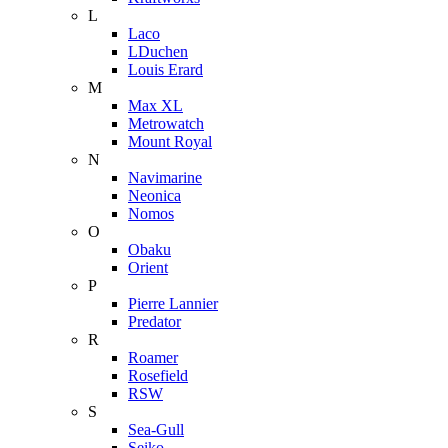
L
Laco
LDuchen
Louis Erard
M
Max XL
Metrowatch
Mount Royal
N
Navimarine
Neonica
Nomos
O
Obaku
Orient
P
Pierre Lannier
Predator
R
Roamer
Rosefield
RSW
S
Sea-Gull
Seiko