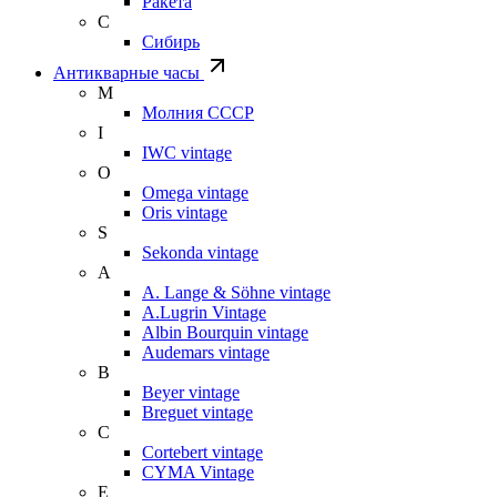
Ракета
С
Сибирь
Антикварные часы
М
Молния СССР
I
IWC vintage
O
Omega vintage
Oris vintage
S
Sekonda vintage
A
A. Lange & Söhne vintage
A.Lugrin Vintage
Albin Bourquin vintage
Audemars vintage
B
Beyer vintage
Breguet vintage
C
Cortebert vintage
CYMA Vintage
E