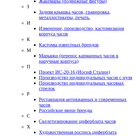
Жакемары (подвижные фигуры)
З
Задняя крышка часов, гравировка,
металлостикеры, печать.
И
Изменение, производство, кастомизация
корпуса часов
К
Кастомы известных брендов
М
Марьяжи (перенос карманных часов в
наручные корпуса)
П
Проект ИС-20-16 (Иосиф Сталин)
Производство индивидуальных часов с нуля
Производство индивидуальных часовых
стрелок
Р
Реставрация антикварных и современных
часов
Российские мини бренды
С
Скелетизирование циферблата часов
Х
Художественная роспись циферблата