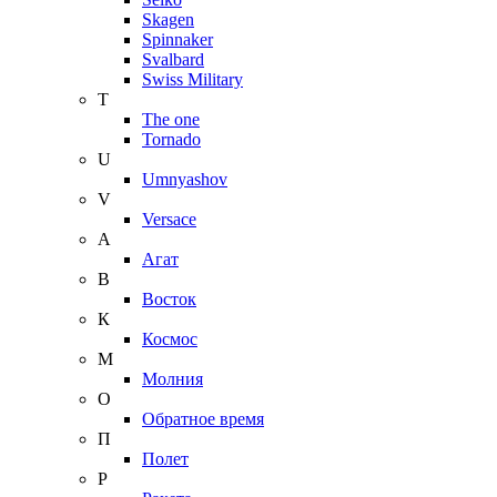
Skagen
Spinnaker
Svalbard
Swiss Military
T
The one
Tornado
U
Umnyashov
V
Versace
А
Агат
В
Восток
К
Космос
М
Молния
О
Обратное время
П
Полет
Р