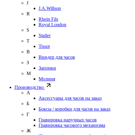
J
J.A.Willson
R
Rhein Fils
Royal London
S
Stailer
T
Tissot
В
Виндер для часов
З
Запонки
М
Молния
Производство
А
Аксессуары для часов на заказ
Б
Боксы / коробки для часов на заказ
Г
Гравировка наручных часов
Гравировка часового механизма
Ж