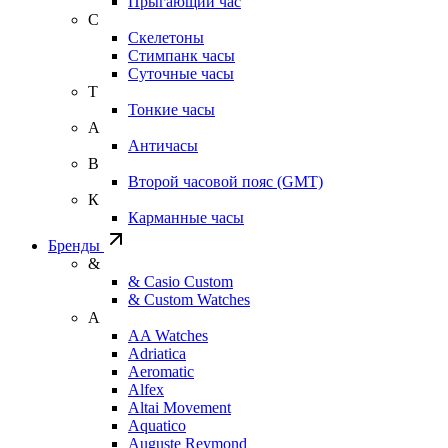
Прыгающий час
С
Скелетоны
Стимпанк часы
Суточные часы
Т
Тонкие часы
А
Античасы
В
Второй часовой пояс (GMT)
К
Карманные часы
Бренды
&
& Casio Custom
& Custom Watches
A
AA Watches
Adriatica
Aeromatic
Alfex
Altai Movement
Aquatico
Auguste Reymond