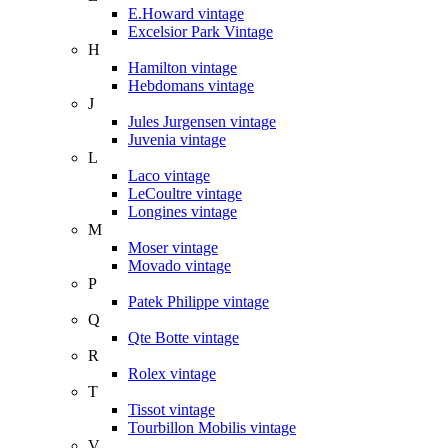
E.Howard vintage
Excelsior Park Vintage
H
Hamilton vintage
Hebdomans vintage
J
Jules Jurgensen vintage
Juvenia vintage
L
Laco vintage
LeCoultre vintage
Longines vintage
M
Moser vintage
Movado vintage
P
Patek Philippe vintage
Q
Qte Botte vintage
R
Rolex vintage
T
Tissot vintage
Tourbillon Mobilis vintage
V