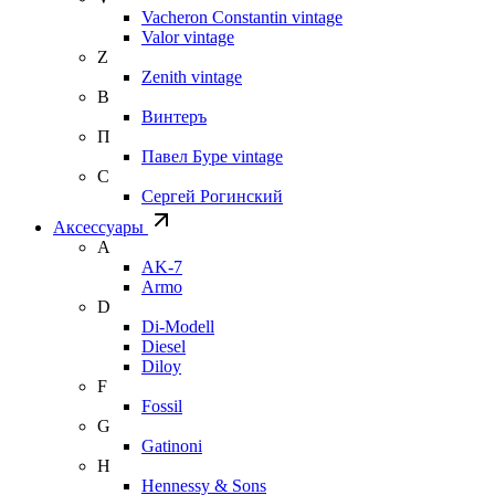
Vacheron Constantin vintage
Valor vintage
Z
Zenith vintage
В
Винтеръ
П
Павел Буре vintage
С
Сергей Рогинский
Аксессуары
A
AK-7
Armo
D
Di-Modell
Diesel
Diloy
F
Fossil
G
Gatinoni
H
Hennessy & Sons