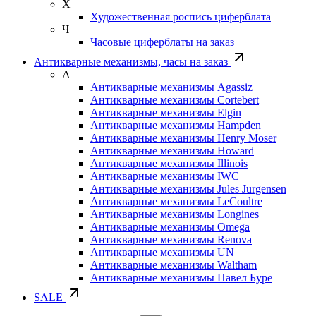
Х
Художественная роспись циферблата
Ч
Часовые циферблаты на заказ
Антикварные механизмы, часы на заказ
А
Антикварные механизмы Agassiz
Антикварные механизмы Cortebert
Антикварные механизмы Elgin
Антикварные механизмы Hampden
Антикварные механизмы Henry Moser
Антикварные механизмы Howard
Антикварные механизмы Illinois
Антикварные механизмы IWC
Антикварные механизмы Jules Jurgensen
Антикварные механизмы LeCoultre
Антикварные механизмы Longines
Антикварные механизмы Omega
Антикварные механизмы Renova
Антикварные механизмы UN
Антикварные механизмы Waltham
Антикварные механизмы Павел Буре
SALE