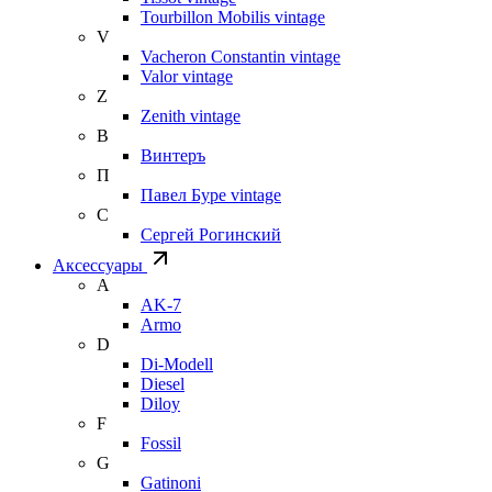
Tourbillon Mobilis vintage
V
Vacheron Constantin vintage
Valor vintage
Z
Zenith vintage
В
Винтеръ
П
Павел Буре vintage
С
Сергей Рогинский
Аксессуары
A
AK-7
Armo
D
Di-Modell
Diesel
Diloy
F
Fossil
G
Gatinoni