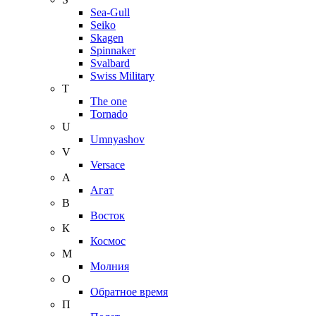
Sea-Gull
Seiko
Skagen
Spinnaker
Svalbard
Swiss Military
T
The one
Tornado
U
Umnyashov
V
Versace
А
Агат
В
Восток
К
Космос
М
Молния
О
Обратное время
П