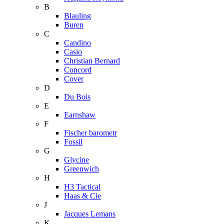
B
Blauling
Buren
C
Candino
Casio
Christian Bernard
Concord
Cover
D
Du Bois
E
Earnshaw
F
Fischer barometr
Fossil
G
Glycine
Greenwich
H
H3 Tactical
Haas & Cie
J
Jacques Lemans
K