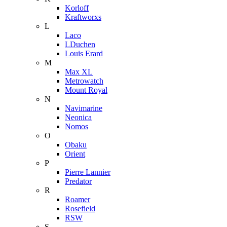
Korloff
Kraftworxs
L
Laco
LDuchen
Louis Erard
M
Max XL
Metrowatch
Mount Royal
N
Navimarine
Neonica
Nomos
O
Obaku
Orient
P
Pierre Lannier
Predator
R
Roamer
Rosefield
RSW
S