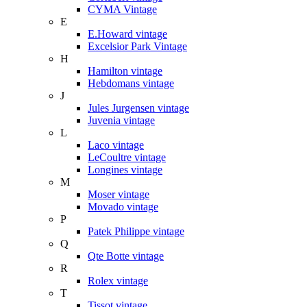
CYMA Vintage
E
E.Howard vintage
Excelsior Park Vintage
H
Hamilton vintage
Hebdomans vintage
J
Jules Jurgensen vintage
Juvenia vintage
L
Laco vintage
LeCoultre vintage
Longines vintage
M
Moser vintage
Movado vintage
P
Patek Philippe vintage
Q
Qte Botte vintage
R
Rolex vintage
T
Tissot vintage