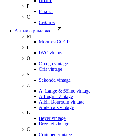
Полет
Р
Ракета
С
Сибирь
Антикварные часы
М
Молния СССР
I
IWC vintage
O
Omega vintage
Oris vintage
S
Sekonda vintage
A
A. Lange & Söhne vintage
A.Lugrin Vintage
Albin Bourquin vintage
Audemars vintage
B
Beyer vintage
Breguet vintage
C
Cortebert vintage