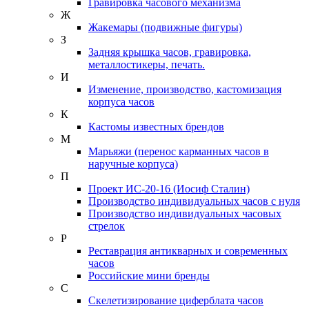
Гравировка часового механизма
Ж
Жакемары (подвижные фигуры)
З
Задняя крышка часов, гравировка,
металлостикеры, печать.
И
Изменение, производство, кастомизация
корпуса часов
К
Кастомы известных брендов
М
Марьяжи (перенос карманных часов в
наручные корпуса)
П
Проект ИС-20-16 (Иосиф Сталин)
Производство индивидуальных часов с нуля
Производство индивидуальных часовых
стрелок
Р
Реставрация антикварных и современных
часов
Российские мини бренды
С
Скелетизирование циферблата часов