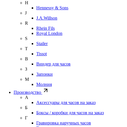
H
Hennessy & Sons
J
J.A.Willson
R
Rhein Fils
Royal London
S
Stailer
T
Tissot
В
Виндер для часов
З
Запонки
М
Молния
Производство
А
Аксессуары для часов на заказ
Б
Боксы / коробки для часов на заказ
Г
Гравировка наручных часов