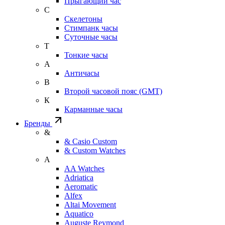
Прыгающий час
С
Скелетоны
Стимпанк часы
Суточные часы
Т
Тонкие часы
А
Античасы
В
Второй часовой пояс (GMT)
К
Карманные часы
Бренды
&
& Casio Custom
& Custom Watches
A
AA Watches
Adriatica
Aeromatic
Alfex
Altai Movement
Aquatico
Auguste Reymond