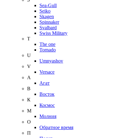
Sea-Gull
Seiko
Skagen
Spinnaker
Svalbard
Swiss Military
T
The one
Tornado
U
Umnyashov
V
Versace
А
Агат
В
Восток
К
Космос
М
Молния
О
Обратное время
П