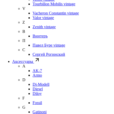
Tourbillon Mobilis vintage
V
Vacheron Constantin vintage
Valor vintage
Z
Zenith vintage
В
Винтеръ
П
Павел Буре vintage
С
Сергей Рогинский
Аксессуары
A
AK-7
Armo
D
Di-Modell
Diesel
Diloy
F
Fossil
G
Gatinoni