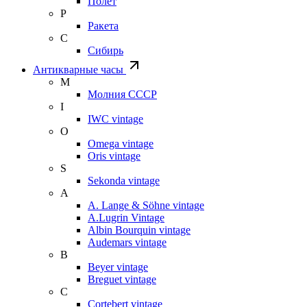
Полет
Р
Ракета
С
Сибирь
Антикварные часы
М
Молния СССР
I
IWC vintage
O
Omega vintage
Oris vintage
S
Sekonda vintage
A
A. Lange & Söhne vintage
A.Lugrin Vintage
Albin Bourquin vintage
Audemars vintage
B
Beyer vintage
Breguet vintage
C
Cortebert vintage