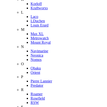
Korloff
Kraftworxs
L
Laco
LDuchen
Louis Erard
M
Max XL
Metrowatch
Mount Royal
N
Navimarine
Neonica
Nomos
O
Obaku
Orient
P
Pierre Lannier
Predator
R
Roamer
Rosefield
RSW
S