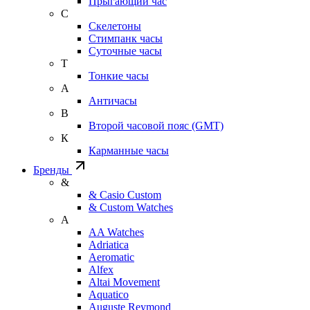
Прыгающий час
С
Скелетоны
Стимпанк часы
Суточные часы
Т
Тонкие часы
А
Античасы
В
Второй часовой пояс (GMT)
К
Карманные часы
Бренды
&
& Casio Custom
& Custom Watches
A
AA Watches
Adriatica
Aeromatic
Alfex
Altai Movement
Aquatico
Auguste Reymond