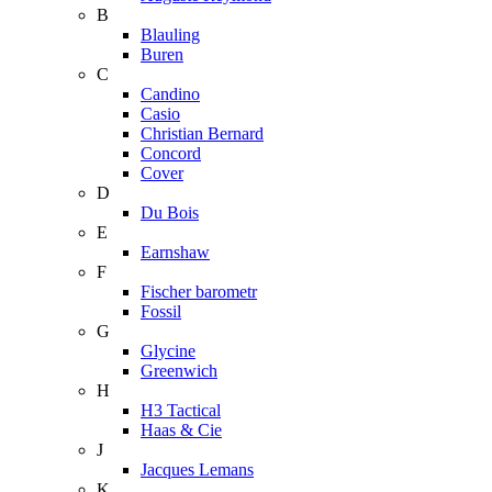
B
Blauling
Buren
C
Candino
Casio
Christian Bernard
Concord
Cover
D
Du Bois
E
Earnshaw
F
Fischer barometr
Fossil
G
Glycine
Greenwich
H
H3 Tactical
Haas & Cie
J
Jacques Lemans
K