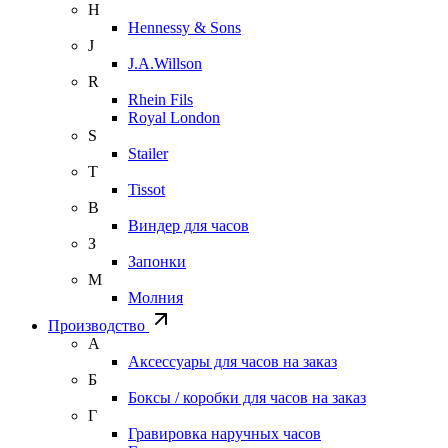
H
Hennessy & Sons
J
J.A.Willson
R
Rhein Fils
Royal London
S
Stailer
T
Tissot
В
Виндер для часов
З
Запонки
М
Молния
Производство
А
Аксессуары для часов на заказ
Б
Боксы / коробки для часов на заказ
Г
Гравировка наручных часов