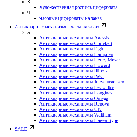
Х
Художественная роспись циферблата
Ч
Часовые циферблаты на заказ
Антикварные механизмы, часы на заказ
А
Антикварные механизмы Agassiz
Антикварные механизмы Cortebert
Антикварные механизмы Elgin
Антикварные механизмы Hampden
Антикварные механизмы Henry Moser
Антикварные механизмы Howard
Антикварные механизмы Illinois
Антикварные механизмы IWC
Антикварные механизмы Jules Jurgensen
Антикварные механизмы LeCoultre
Антикварные механизмы Longines
Антикварные механизмы Omega
Антикварные механизмы Renova
Антикварные механизмы UN
Антикварные механизмы Waltham
Антикварные механизмы Павел Буре
SALE