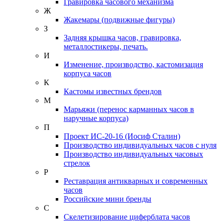
Гравировка часового механизма
Ж
Жакемары (подвижные фигуры)
З
Задняя крышка часов, гравировка,
металлостикеры, печать.
И
Изменение, производство, кастомизация
корпуса часов
К
Кастомы известных брендов
М
Марьяжи (перенос карманных часов в
наручные корпуса)
П
Проект ИС-20-16 (Иосиф Сталин)
Производство индивидуальных часов с нуля
Производство индивидуальных часовых
стрелок
Р
Реставрация антикварных и современных
часов
Российские мини бренды
С
Скелетизирование циферблата часов