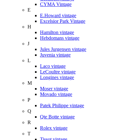
CYMA Vintage
E
E.Howard vintage
Excelsior Park Vintage
H
Hamilton vintage
Hebdomans vintage
J
Jules Jurgensen vintage
Juvenia vintage
L
Laco vintage
LeCoultre vintage
Longines vintage
M
Moser vintage
Movado vintage
P
Patek Philippe vintage
Q
Qte Botte vintage
R
Rolex vintage
T
Tissot vintage