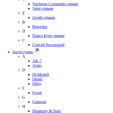
Vacheron Constantin vintage
Valor vintage
Z
Zenith vintage
В
Винтеръ
П
Павел Буре vintage
С
Сергей Рогинский
Аксессуары
A
AK-7
Armo
D
Di-Modell
Diesel
Diloy
F
Fossil
G
Gatinoni
H
Hennessy & Sons