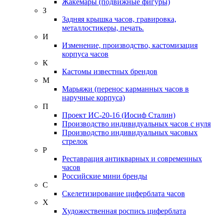
Жакемары (подвижные фигуры)
З
Задняя крышка часов, гравировка,
металлостикеры, печать.
И
Изменение, производство, кастомизация
корпуса часов
К
Кастомы известных брендов
М
Марьяжи (перенос карманных часов в
наручные корпуса)
П
Проект ИС-20-16 (Иосиф Сталин)
Производство индивидуальных часов с нуля
Производство индивидуальных часовых
стрелок
Р
Реставрация антикварных и современных
часов
Российские мини бренды
С
Скелетизирование циферблата часов
Х
Художественная роспись циферблата