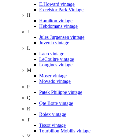
E.Howard vintage
Excelsior Park Vintage
H
Hamilton vintage
Hebdomans vintage
J
Jules Jurgensen vintage
Juvenia vintage
L
Laco vintage
LeCoultre vintage
Longines vintage
M
Moser vintage
Movado vintage
P
Patek Philippe vintage
Q
Qte Botte vintage
R
Rolex vintage
T
Tissot vintage
Tourbillon Mobilis vintage
V