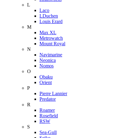
L
Laco
LDuchen
Louis Erard
M
Max XL
Metrowatch
Mount Royal
N
Navimarine
Neonica
Nomos
O
Obaku
Orient
P
Pierre Lannier
Predator
R
Roamer
Rosefield
RSW
S
Sea-Gull
Seiko