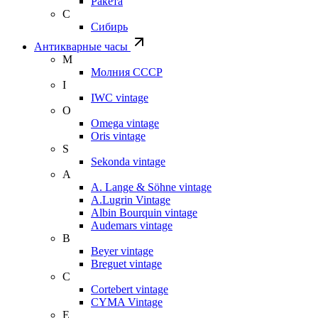
Ракета
С
Сибирь
Антикварные часы
М
Молния СССР
I
IWC vintage
O
Omega vintage
Oris vintage
S
Sekonda vintage
A
A. Lange & Söhne vintage
A.Lugrin Vintage
Albin Bourquin vintage
Audemars vintage
B
Beyer vintage
Breguet vintage
C
Cortebert vintage
CYMA Vintage
E