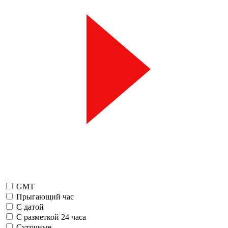
GMT
Прыгающий час
С датой
С разметкой 24 часа
Суточные