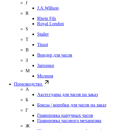
J
J.A.Willson
R
Rhein Fils
Royal London
S
Stailer
T
Tissot
В
Виндер для часов
З
Запонки
М
Молния
Производство
А
Аксессуары для часов на заказ
Б
Боксы / коробки для часов на заказ
Г
Гравировка наручных часов
Гравировка часового механизма
Ж