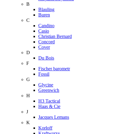
B
Blauling
Buren
C
Candino
Casio
Christian Bernard
Concord
Cover
D
Du Bois
F
Fischer barometr
Fossil
G
Glycine
Greenwich
H
H3 Tactical
Haas & Cie
J
Jacques Lemans
K
Korloff
Kraftworxs