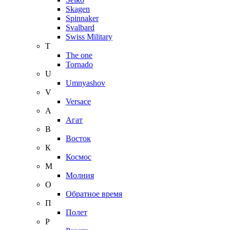
Skagen
Spinnaker
Svalbard
Swiss Military
T
The one
Tornado
U
Umnyashov
V
Versace
А
Агат
В
Восток
К
Космос
М
Молния
О
Обратное время
П
Полет
Р