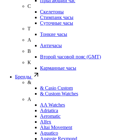
Прыгающий час
С
Скелетоны
Стимпанк часы
Суточные часы
Т
Тонкие часы
А
Античасы
В
Второй часовой пояс (GMT)
К
Карманные часы
Бренды
&
& Casio Custom
& Custom Watches
A
AA Watches
Adriatica
Aeromatic
Alfex
Altai Movement
Aquatico
Auguste Reymond