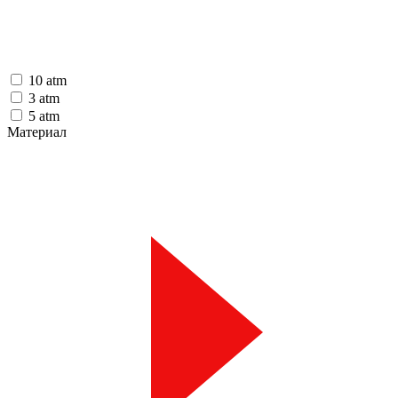
10 atm
3 atm
5 atm
Материал