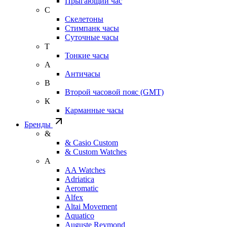
Прыгающий час
С
Скелетоны
Стимпанк часы
Суточные часы
Т
Тонкие часы
А
Античасы
В
Второй часовой пояс (GMT)
К
Карманные часы
Бренды
&
& Casio Custom
& Custom Watches
A
AA Watches
Adriatica
Aeromatic
Alfex
Altai Movement
Aquatico
Auguste Reymond