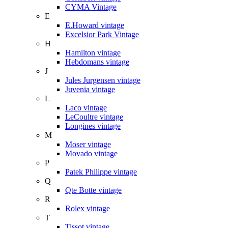
CYMA Vintage
E
E.Howard vintage
Excelsior Park Vintage
H
Hamilton vintage
Hebdomans vintage
J
Jules Jurgensen vintage
Juvenia vintage
L
Laco vintage
LeCoultre vintage
Longines vintage
M
Moser vintage
Movado vintage
P
Patek Philippe vintage
Q
Qte Botte vintage
R
Rolex vintage
T
Tissot vintage