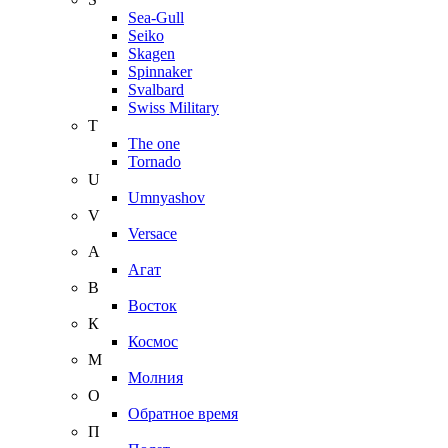
Sea-Gull
Seiko
Skagen
Spinnaker
Svalbard
Swiss Military
T
The one
Tornado
U
Umnyashov
V
Versace
А
Агат
В
Восток
К
Космос
М
Молния
О
Обратное время
П