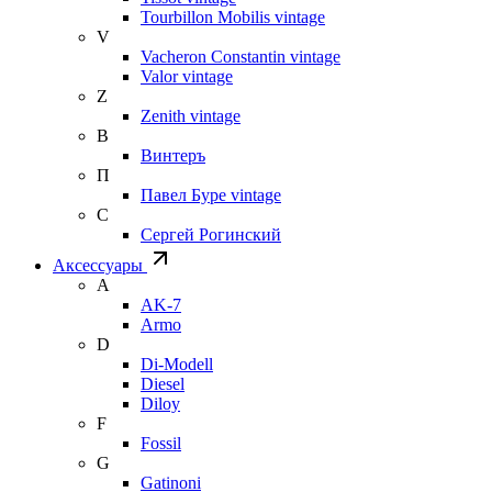
Tourbillon Mobilis vintage
V
Vacheron Constantin vintage
Valor vintage
Z
Zenith vintage
В
Винтеръ
П
Павел Буре vintage
С
Сергей Рогинский
Аксессуары
A
AK-7
Armo
D
Di-Modell
Diesel
Diloy
F
Fossil
G
Gatinoni