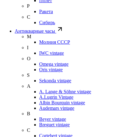
Полет
Р
Ракета
С
Сибирь
Антикварные часы
М
Молния СССР
I
IWC vintage
O
Omega vintage
Oris vintage
S
Sekonda vintage
A
A. Lange & Söhne vintage
A.Lugrin Vintage
Albin Bourquin vintage
Audemars vintage
B
Beyer vintage
Breguet vintage
C
Cortebert vintage