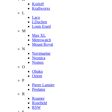
Korloff
Kraftworxs
L
Laco
LDuchen
Louis Erard
M
Max XL
Metrowatch
Mount Royal
N
Navimarine
Neonica
Nomos
O
Obaku
Orient
P
Pierre Lannier
Predator
R
Roamer
Rosefield
RSW
S