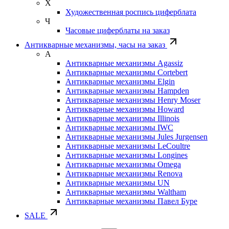
Х
Художественная роспись циферблата
Ч
Часовые циферблаты на заказ
Антикварные механизмы, часы на заказ
А
Антикварные механизмы Agassiz
Антикварные механизмы Cortebert
Антикварные механизмы Elgin
Антикварные механизмы Hampden
Антикварные механизмы Henry Moser
Антикварные механизмы Howard
Антикварные механизмы Illinois
Антикварные механизмы IWC
Антикварные механизмы Jules Jurgensen
Антикварные механизмы LeCoultre
Антикварные механизмы Longines
Антикварные механизмы Omega
Антикварные механизмы Renova
Антикварные механизмы UN
Антикварные механизмы Waltham
Антикварные механизмы Павел Буре
SALE