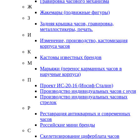
Гравировка часового механизма
Ж
Жакемары (подвижные фигуры)
З
Задняя крышка часов, гравировка,
металлостикеры, печать.
И
Изменение, производство, кастомизация
корпуса часов
К
Кастомы известных брендов
М
Марьяжи (перенос карманных часов в
наручные корпуса)
П
Проект ИС-20-16 (Иосиф Сталин)
Производство индивидуальных часов с нуля
Производство индивидуальных часовых
стрелок
Р
Реставрация антикварных и современных
часов
Российские мини бренды
С
Скелетизирование циферблата часов