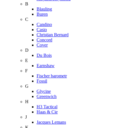
B
Blauling
Buren
C
Candino
Casio
Christian Bernard
Concord
Cover
D
Du Bois
E
Earnshaw
F
Fischer barometr
Fossil
G
Glycine
Greenwich
H
H3 Tactical
Haas & Cie
J
Jacques Lemans
K