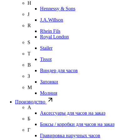
H
Hennessy & Sons
J
J.A.Willson
R
Rhein Fils
Royal London
S
Stailer
T
Tissot
В
Виндер для часов
З
Запонки
М
Молния
Производство
А
Аксессуары для часов на заказ
Б
Боксы / коробки для часов на заказ
Г
Гравировка наручных часов