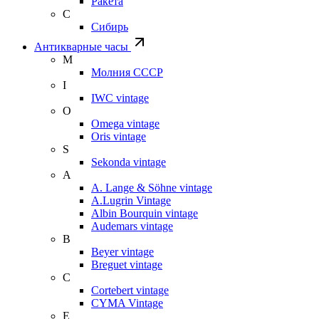
Ракета
С
Сибирь
Антикварные часы
М
Молния СССР
I
IWC vintage
O
Omega vintage
Oris vintage
S
Sekonda vintage
A
A. Lange & Söhne vintage
A.Lugrin Vintage
Albin Bourquin vintage
Audemars vintage
B
Beyer vintage
Breguet vintage
C
Cortebert vintage
CYMA Vintage
E