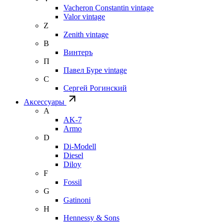
Vacheron Constantin vintage
Valor vintage
Z
Zenith vintage
В
Винтеръ
П
Павел Буре vintage
С
Сергей Рогинский
Аксессуары
A
AK-7
Armo
D
Di-Modell
Diesel
Diloy
F
Fossil
G
Gatinoni
H
Hennessy & Sons