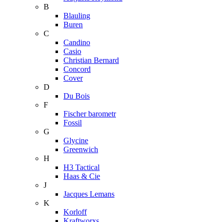
B
Blauling
Buren
C
Candino
Casio
Christian Bernard
Concord
Cover
D
Du Bois
F
Fischer barometr
Fossil
G
Glycine
Greenwich
H
H3 Tactical
Haas & Cie
J
Jacques Lemans
K
Korloff
Kraftworxs