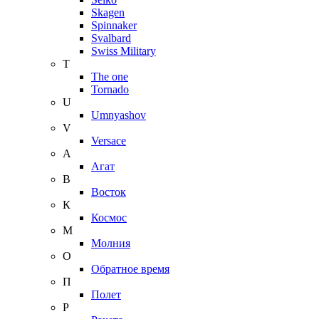
Skagen
Spinnaker
Svalbard
Swiss Military
T
The one
Tornado
U
Umnyashov
V
Versace
А
Агат
В
Восток
К
Космос
М
Молния
О
Обратное время
П
Полет
Р