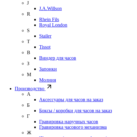
J
J.A.Willson
R
Rhein Fils
Royal London
S
Stailer
T
Tissot
В
Виндер для часов
З
Запонки
М
Молния
Производство
А
Аксессуары для часов на заказ
Б
Боксы / коробки для часов на заказ
Г
Гравировка наручных часов
Гравировка часового механизма
Ж