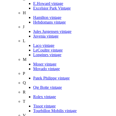
E.Howard vintage
Excelsior Park Vintage
H
Hamilton vintage
Hebdomans vintage
J
Jules Jurgensen vintage
Juvenia vintage
L
Laco vintage
LeCoultre vintage
Longines vintage
M
Moser vintage
Movado vintage
P
Patek Philippe vintage
Q
Qte Botte vintage
R
Rolex vintage
T
Tissot vintage
Tourbillon Mobilis vintage
V