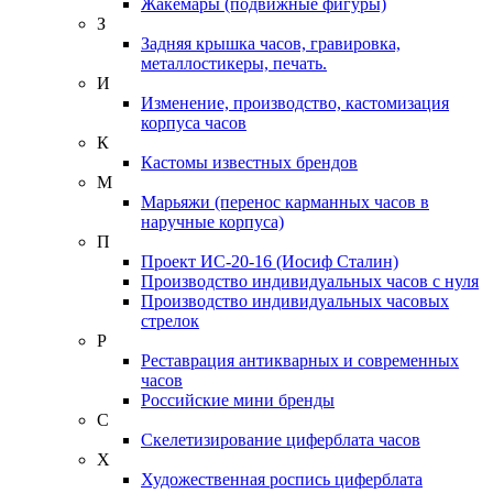
Жакемары (подвижные фигуры)
З
Задняя крышка часов, гравировка,
металлостикеры, печать.
И
Изменение, производство, кастомизация
корпуса часов
К
Кастомы известных брендов
М
Марьяжи (перенос карманных часов в
наручные корпуса)
П
Проект ИС-20-16 (Иосиф Сталин)
Производство индивидуальных часов с нуля
Производство индивидуальных часовых
стрелок
Р
Реставрация антикварных и современных
часов
Российские мини бренды
С
Скелетизирование циферблата часов
Х
Художественная роспись циферблата