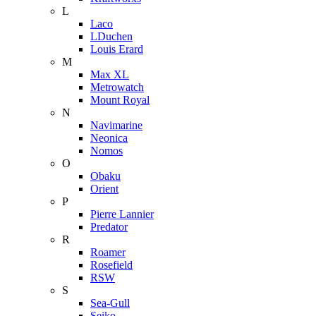
L
Laco
LDuchen
Louis Erard
M
Max XL
Metrowatch
Mount Royal
N
Navimarine
Neonica
Nomos
O
Obaku
Orient
P
Pierre Lannier
Predator
R
Roamer
Rosefield
RSW
S
Sea-Gull
Seiko