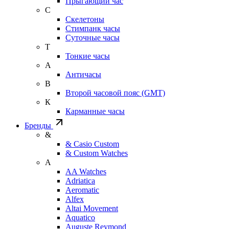
Прыгающий час
С
Скелетоны
Стимпанк часы
Суточные часы
Т
Тонкие часы
А
Античасы
В
Второй часовой пояс (GMT)
К
Карманные часы
Бренды
&
& Casio Custom
& Custom Watches
A
AA Watches
Adriatica
Aeromatic
Alfex
Altai Movement
Aquatico
Auguste Reymond