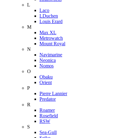
L
Laco
LDuchen
Louis Erard
M
Max XL
Metrowatch
Mount Royal
N
Navimarine
Neonica
Nomos
O
Obaku
Orient
P
Pierre Lannier
Predator
R
Roamer
Rosefield
RSW
S
Sea-Gull
Seiko