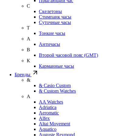
Прыгающий час
С
Скелетоны
Стимпанк часы
Суточные часы
Т
Тонкие часы
А
Античасы
В
Второй часовой пояс (GMT)
К
Карманные часы
Бренды
&
& Casio Custom
& Custom Watches
A
AA Watches
Adriatica
Aeromatic
Alfex
Altai Movement
Aquatico
Auguste Reymond