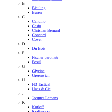
B
Blauling
Buren
C
Candino
Casio
Christian Bernard
Concord
Cover
D
Du Bois
F
Fischer barometr
Fossil
G
Glycine
Greenwich
H
H3 Tactical
Haas & Cie
J
Jacques Lemans
K
Korloff
Kraftworxs