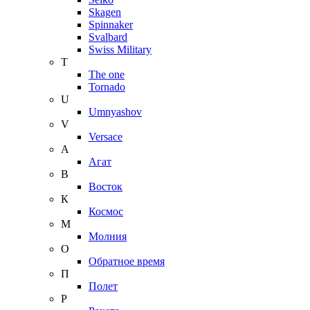
Skagen
Spinnaker
Svalbard
Swiss Military
T
The one
Tornado
U
Umnyashov
V
Versace
А
Агат
В
Восток
К
Космос
М
Молния
О
Обратное время
П
Полет
Р