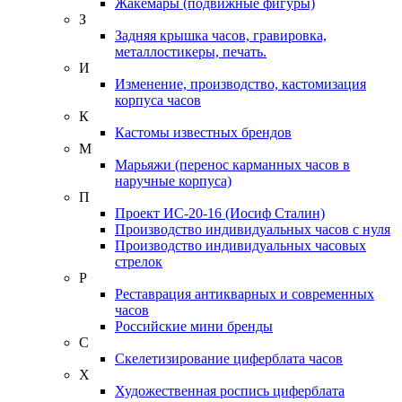
Жакемары (подвижные фигуры)
З
Задняя крышка часов, гравировка,
металлостикеры, печать.
И
Изменение, производство, кастомизация
корпуса часов
К
Кастомы известных брендов
М
Марьяжи (перенос карманных часов в
наручные корпуса)
П
Проект ИС-20-16 (Иосиф Сталин)
Производство индивидуальных часов с нуля
Производство индивидуальных часовых
стрелок
Р
Реставрация антикварных и современных
часов
Российские мини бренды
С
Скелетизирование циферблата часов
Х
Художественная роспись циферблата