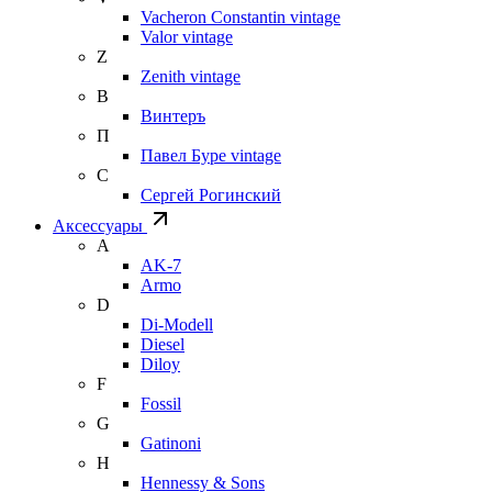
Vacheron Constantin vintage
Valor vintage
Z
Zenith vintage
В
Винтеръ
П
Павел Буре vintage
С
Сергей Рогинский
Аксессуары
A
AK-7
Armo
D
Di-Modell
Diesel
Diloy
F
Fossil
G
Gatinoni
H
Hennessy & Sons