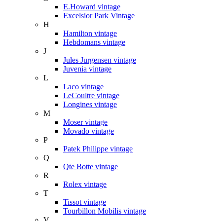
E.Howard vintage
Excelsior Park Vintage
H
Hamilton vintage
Hebdomans vintage
J
Jules Jurgensen vintage
Juvenia vintage
L
Laco vintage
LeCoultre vintage
Longines vintage
M
Moser vintage
Movado vintage
P
Patek Philippe vintage
Q
Qte Botte vintage
R
Rolex vintage
T
Tissot vintage
Tourbillon Mobilis vintage
V