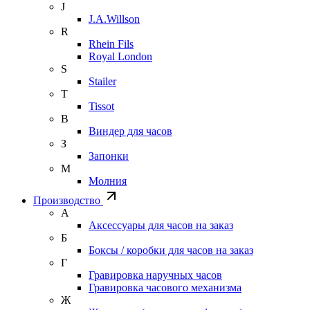
J
J.A.Willson
R
Rhein Fils
Royal London
S
Stailer
T
Tissot
В
Виндер для часов
З
Запонки
М
Молния
Производство
А
Аксессуары для часов на заказ
Б
Боксы / коробки для часов на заказ
Г
Гравировка наручных часов
Гравировка часового механизма
Ж