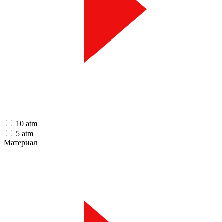
10 atm
5 atm
Материал