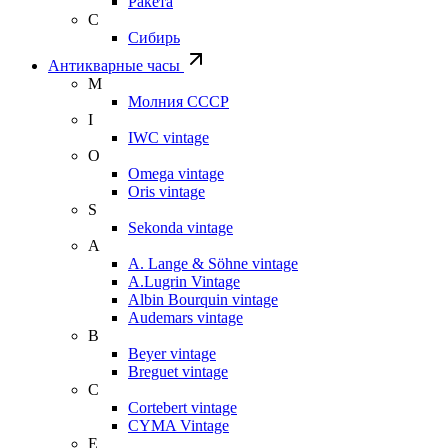
Ракета
С
Сибирь
Антикварные часы
М
Молния СССР
I
IWC vintage
O
Omega vintage
Oris vintage
S
Sekonda vintage
A
A. Lange & Söhne vintage
A.Lugrin Vintage
Albin Bourquin vintage
Audemars vintage
B
Beyer vintage
Breguet vintage
C
Cortebert vintage
CYMA Vintage
E