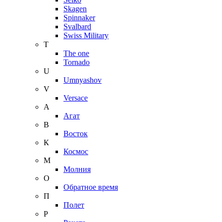
Skagen
Spinnaker
Svalbard
Swiss Military
T
The one
Tornado
U
Umnyashov
V
Versace
А
Агат
В
Восток
К
Космос
М
Молния
О
Обратное время
П
Полет
Р