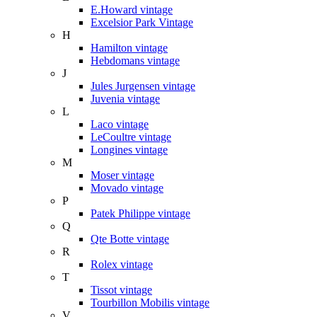
E.Howard vintage
Excelsior Park Vintage
H
Hamilton vintage
Hebdomans vintage
J
Jules Jurgensen vintage
Juvenia vintage
L
Laco vintage
LeCoultre vintage
Longines vintage
M
Moser vintage
Movado vintage
P
Patek Philippe vintage
Q
Qte Botte vintage
R
Rolex vintage
T
Tissot vintage
Tourbillon Mobilis vintage
V