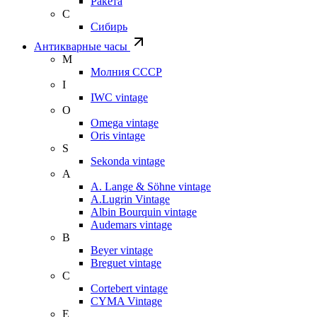
Ракета
С
Сибирь
Антикварные часы
М
Молния СССР
I
IWC vintage
O
Omega vintage
Oris vintage
S
Sekonda vintage
A
A. Lange & Söhne vintage
A.Lugrin Vintage
Albin Bourquin vintage
Audemars vintage
B
Beyer vintage
Breguet vintage
C
Cortebert vintage
CYMA Vintage
E