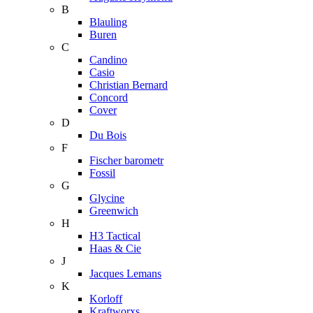
B
Blauling
Buren
C
Candino
Casio
Christian Bernard
Concord
Cover
D
Du Bois
F
Fischer barometr
Fossil
G
Glycine
Greenwich
H
H3 Tactical
Haas & Cie
J
Jacques Lemans
K
Korloff
Kraftworxs