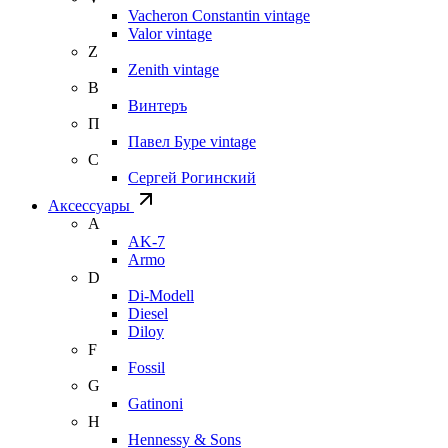
Vacheron Constantin vintage
Valor vintage
Z
Zenith vintage
В
Винтеръ
П
Павел Буре vintage
С
Сергей Рогинский
Аксессуары
A
AK-7
Armo
D
Di-Modell
Diesel
Diloy
F
Fossil
G
Gatinoni
H
Hennessy & Sons