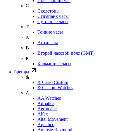
Прыгающий час
С
Скелетоны
Стимпанк часы
Суточные часы
Т
Тонкие часы
А
Античасы
В
Второй часовой пояс (GMT)
К
Карманные часы
Бренды
&
& Casio Custom
& Custom Watches
A
AA Watches
Adriatica
Aeromatic
Alfex
Altai Movement
Aquatico
Auguste Reymond