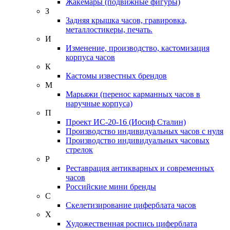
Жакемары (подвижные фигуры)
З
Задняя крышка часов, гравировка,
металлостикеры, печать.
И
Изменение, производство, кастомизация
корпуса часов
К
Кастомы известных брендов
М
Марьяжи (перенос карманных часов в
наручные корпуса)
П
Проект ИС-20-16 (Иосиф Сталин)
Производство индивидуальных часов с нуля
Производство индивидуальных часовых
стрелок
Р
Реставрация антикварных и современных
часов
Российские мини бренды
С
Скелетизирование циферблата часов
Х
Художественная роспись циферблата