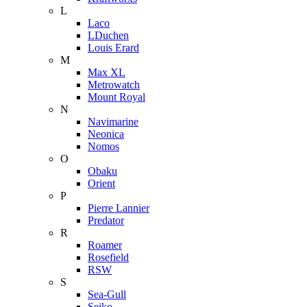
L
Laco
LDuchen
Louis Erard
M
Max XL
Metrowatch
Mount Royal
N
Navimarine
Neonica
Nomos
O
Obaku
Orient
P
Pierre Lannier
Predator
R
Roamer
Rosefield
RSW
S
Sea-Gull
Seiko