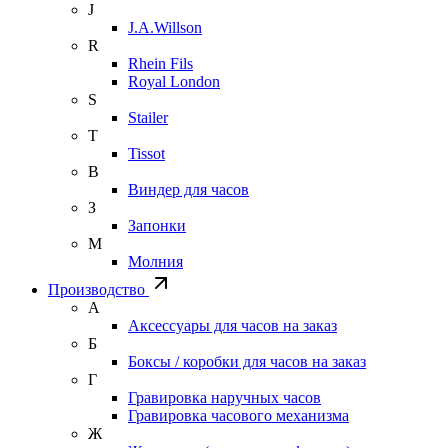
J
J.A.Willson
R
Rhein Fils
Royal London
S
Stailer
T
Tissot
В
Виндер для часов
З
Запонки
М
Молния
Производство
А
Аксессуары для часов на заказ
Б
Боксы / коробки для часов на заказ
Г
Гравировка наручных часов
Гравировка часового механизма
Ж