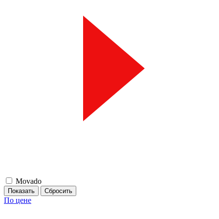
Movado
По цене