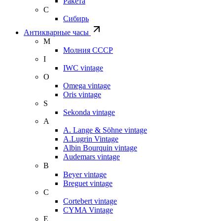
Ракета
С
Сибирь
Антикварные часы
М
Молния СССР
I
IWC vintage
O
Omega vintage
Oris vintage
S
Sekonda vintage
A
A. Lange & Söhne vintage
A.Lugrin Vintage
Albin Bourquin vintage
Audemars vintage
B
Beyer vintage
Breguet vintage
C
Cortebert vintage
CYMA Vintage
E