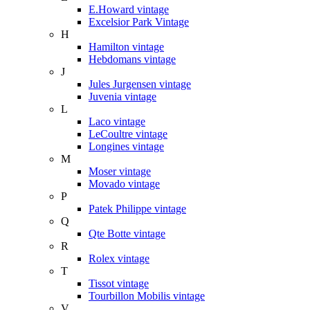
E.Howard vintage
Excelsior Park Vintage
H
Hamilton vintage
Hebdomans vintage
J
Jules Jurgensen vintage
Juvenia vintage
L
Laco vintage
LeCoultre vintage
Longines vintage
M
Moser vintage
Movado vintage
P
Patek Philippe vintage
Q
Qte Botte vintage
R
Rolex vintage
T
Tissot vintage
Tourbillon Mobilis vintage
V