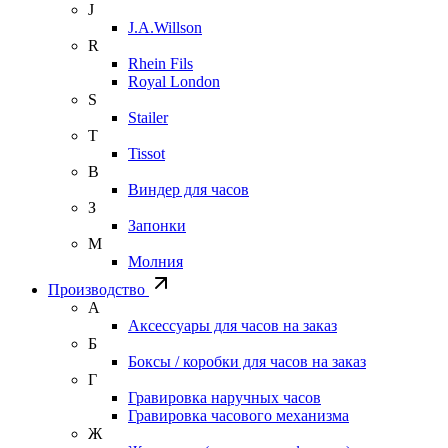
J
J.A.Willson
R
Rhein Fils
Royal London
S
Stailer
T
Tissot
В
Виндер для часов
З
Запонки
М
Молния
Производство
А
Аксессуары для часов на заказ
Б
Боксы / коробки для часов на заказ
Г
Гравировка наручных часов
Гравировка часового механизма
Ж