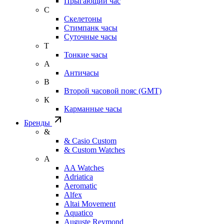
Прыгающий час
С
Скелетоны
Стимпанк часы
Суточные часы
Т
Тонкие часы
А
Античасы
В
Второй часовой пояс (GMT)
К
Карманные часы
Бренды
&
& Casio Custom
& Custom Watches
A
AA Watches
Adriatica
Aeromatic
Alfex
Altai Movement
Aquatico
Auguste Reymond