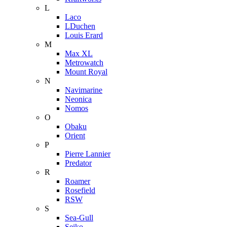
L
Laco
LDuchen
Louis Erard
M
Max XL
Metrowatch
Mount Royal
N
Navimarine
Neonica
Nomos
O
Obaku
Orient
P
Pierre Lannier
Predator
R
Roamer
Rosefield
RSW
S
Sea-Gull
Seiko