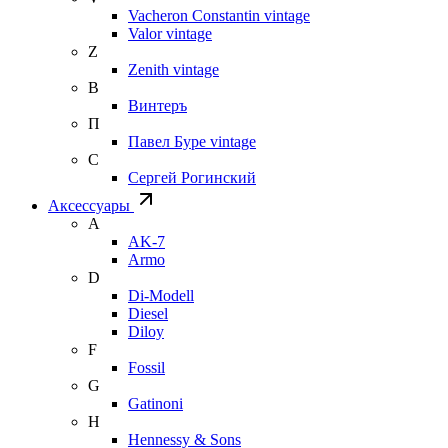
Vacheron Constantin vintage
Valor vintage
Z
Zenith vintage
В
Винтеръ
П
Павел Буре vintage
С
Сергей Рогинский
Аксессуары
A
AK-7
Armo
D
Di-Modell
Diesel
Diloy
F
Fossil
G
Gatinoni
H
Hennessy & Sons