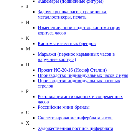
Жакемары (подвижные фигуры)
З
Задняя крышка часов, гравировка,
металлостикеры, печать.
И
Изменение, производство, кастомизация
корпуса часов
К
Кастомы известных брендов
М
Марьяжи (перенос карманных часов в
наручные корпуса)
П
Проект ИС-20-16 (Иосиф Сталин)
Производство индивидуальных часов с нуля
Производство индивидуальных часовых
стрелок
Р
Реставрация антикварных и современных
часов
Российские мини бренды
С
Скелетизирование циферблата часов
Х
Художественная роспись циферблата