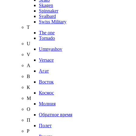
Skagen
Spinnaker
Svalbard
Swiss Military
T
The one
Tornado
U
Umnyashov
V
Versace
А
Агат
В
Восток
К
Космос
М
Молния
О
Обратное время
П
Полет
Р