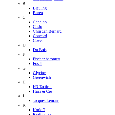
B
Blauling
Buren
C
Candino
Casio
Christian Bernard
Concord
Cover
D
Du Bois
F
Fischer barometr
Fossil
G
Glycine
Greenwich
H
H3 Tactical
Haas & Cie
J
Jacques Lemans
K
Korloff
Kraftworxs