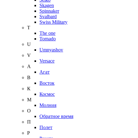
Skagen
Spinnaker
Svalbard
Swiss Military
T
The one
Tornado
U
Umnyashov
V
Versace
А
Агат
В
Восток
К
Космос
М
Молния
О
Обратное время
П
Полет
Р