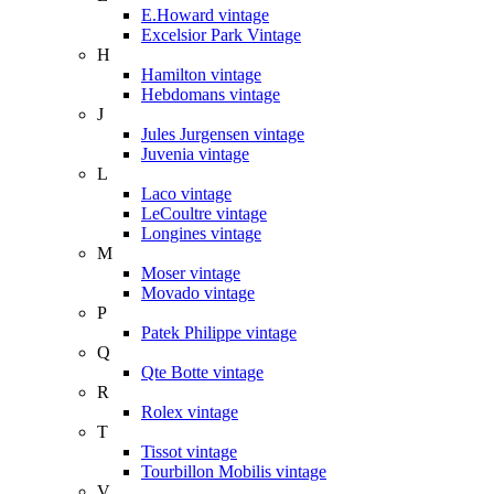
E.Howard vintage
Excelsior Park Vintage
H
Hamilton vintage
Hebdomans vintage
J
Jules Jurgensen vintage
Juvenia vintage
L
Laco vintage
LeCoultre vintage
Longines vintage
M
Moser vintage
Movado vintage
P
Patek Philippe vintage
Q
Qte Botte vintage
R
Rolex vintage
T
Tissot vintage
Tourbillon Mobilis vintage
V