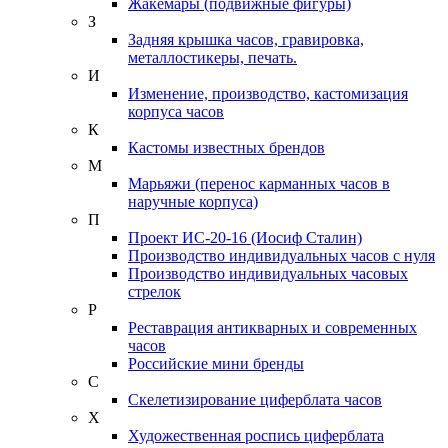
Жакемары (подвижные фигуры)
З
Задняя крышка часов, гравировка,
металлостикеры, печать.
И
Изменение, производство, кастомизация
корпуса часов
К
Кастомы известных брендов
М
Марьяжи (перенос карманных часов в
наручные корпуса)
П
Проект ИС-20-16 (Иосиф Сталин)
Производство индивидуальных часов с нуля
Производство индивидуальных часовых
стрелок
Р
Реставрация антикварных и современных
часов
Российские мини бренды
С
Скелетизирование циферблата часов
Х
Художественная роспись циферблата