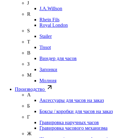
J
J.A.Willson
R
Rhein Fils
Royal London
S
Stailer
T
Tissot
В
Виндер для часов
З
Запонки
М
Молния
Производство
А
Аксессуары для часов на заказ
Б
Боксы / коробки для часов на заказ
Г
Гравировка наручных часов
Гравировка часового механизма
Ж