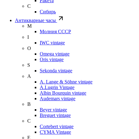
Ракета
С
Сибирь
Антикварные часы
М
Молния СССР
I
IWC vintage
O
Omega vintage
Oris vintage
S
Sekonda vintage
A
A. Lange & Söhne vintage
A.Lugrin Vintage
Albin Bourquin vintage
Audemars vintage
B
Beyer vintage
Breguet vintage
C
Cortebert vintage
CYMA Vintage
E