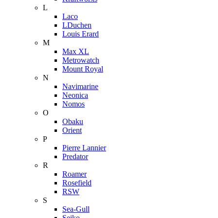
L
Laco
LDuchen
Louis Erard
M
Max XL
Metrowatch
Mount Royal
N
Navimarine
Neonica
Nomos
O
Obaku
Orient
P
Pierre Lannier
Predator
R
Roamer
Rosefield
RSW
S
Sea-Gull
Seiko