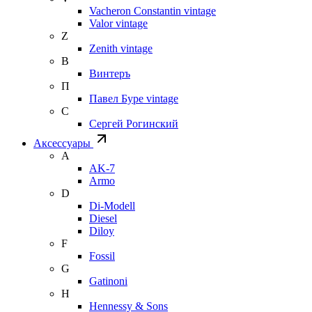
Vacheron Constantin vintage
Valor vintage
Z
Zenith vintage
В
Винтеръ
П
Павел Буре vintage
С
Сергей Рогинский
Аксессуары
A
AK-7
Armo
D
Di-Modell
Diesel
Diloy
F
Fossil
G
Gatinoni
H
Hennessy & Sons