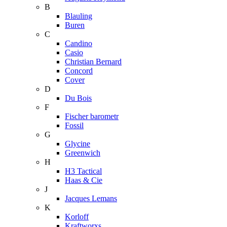
B
Blauling
Buren
C
Candino
Casio
Christian Bernard
Concord
Cover
D
Du Bois
F
Fischer barometr
Fossil
G
Glycine
Greenwich
H
H3 Tactical
Haas & Cie
J
Jacques Lemans
K
Korloff
Kraftworxs