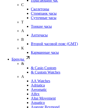
Прыгающий час
С
Скелетоны
Стимпанк часы
Суточные часы
Т
Тонкие часы
А
Античасы
В
Второй часовой пояс (GMT)
К
Карманные часы
Бренды
&
& Casio Custom
& Custom Watches
A
AA Watches
Adriatica
Aeromatic
Alfex
Altai Movement
Aquatico
Auguste Reymond