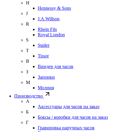
H
Hennessy & Sons
J
J.A.Willson
R
Rhein Fils
Royal London
S
Stailer
T
Tissot
В
Виндер для часов
З
Запонки
М
Молния
Производство
А
Аксессуары для часов на заказ
Б
Боксы / коробки для часов на заказ
Г
Гравировка наручных часов