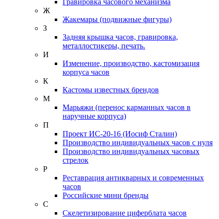
Гравировка часового механизма
Ж
Жакемары (подвижные фигуры)
З
Задняя крышка часов, гравировка,
металлостикеры, печать.
И
Изменение, производство, кастомизация
корпуса часов
К
Кастомы известных брендов
М
Марьяжи (перенос карманных часов в
наручные корпуса)
П
Проект ИС-20-16 (Иосиф Сталин)
Производство индивидуальных часов с нуля
Производство индивидуальных часовых
стрелок
Р
Реставрация антикварных и современных
часов
Российские мини бренды
С
Скелетизирование циферблата часов