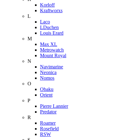
Korloff
Kraftworxs
L
Laco
LDuchen
Louis Erard
M
Max XL
Metrowatch
Mount Royal
N
Navimarine
Neonica
Nomos
O
Obaku
Orient
P
Pierre Lannier
Predator
R
Roamer
Rosefield
RSW
S