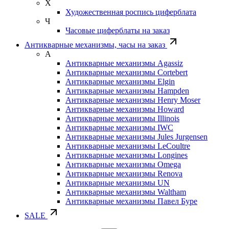
Х
Художественная роспись циферблата
Ч
Часовые циферблаты на заказ
Антикварные механизмы, часы на заказ
А
Антикварные механизмы Agassiz
Антикварные механизмы Cortebert
Антикварные механизмы Elgin
Антикварные механизмы Hampden
Антикварные механизмы Henry Moser
Антикварные механизмы Howard
Антикварные механизмы Illinois
Антикварные механизмы IWC
Антикварные механизмы Jules Jurgensen
Антикварные механизмы LeCoultre
Антикварные механизмы Longines
Антикварные механизмы Omega
Антикварные механизмы Renova
Антикварные механизмы UN
Антикварные механизмы Waltham
Антикварные механизмы Павел Буре
SALE