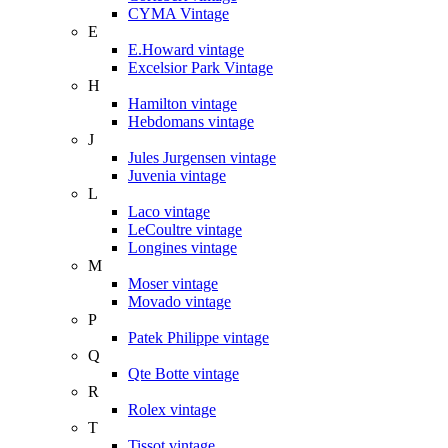
CYMA Vintage
E
E.Howard vintage
Excelsior Park Vintage
H
Hamilton vintage
Hebdomans vintage
J
Jules Jurgensen vintage
Juvenia vintage
L
Laco vintage
LeCoultre vintage
Longines vintage
M
Moser vintage
Movado vintage
P
Patek Philippe vintage
Q
Qte Botte vintage
R
Rolex vintage
T
Tissot vintage