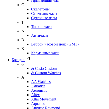
Прыгающий час
С
Скелетоны
Стимпанк часы
Суточные часы
Т
Тонкие часы
А
Античасы
В
Второй часовой пояс (GMT)
К
Карманные часы
Бренды
&
& Casio Custom
& Custom Watches
A
AA Watches
Adriatica
Aeromatic
Alfex
Altai Movement
Aquatico
Auguste Reymond