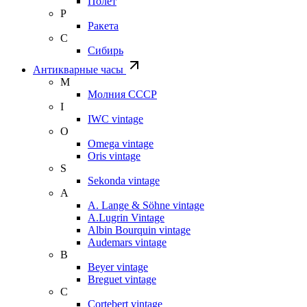
Полет
Р
Ракета
С
Сибирь
Антикварные часы
М
Молния СССР
I
IWC vintage
O
Omega vintage
Oris vintage
S
Sekonda vintage
A
A. Lange & Söhne vintage
A.Lugrin Vintage
Albin Bourquin vintage
Audemars vintage
B
Beyer vintage
Breguet vintage
C
Cortebert vintage