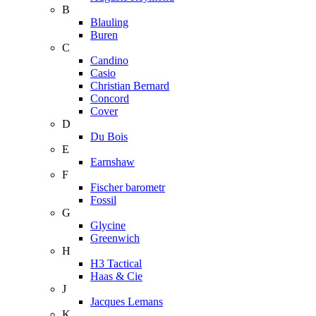
B
Blauling
Buren
C
Candino
Casio
Christian Bernard
Concord
Cover
D
Du Bois
E
Earnshaw
F
Fischer barometr
Fossil
G
Glycine
Greenwich
H
H3 Tactical
Haas & Cie
J
Jacques Lemans
K