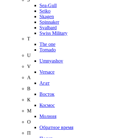
Sea-Gull
Seiko
Skagen
Spinnaker
Svalbard
Swiss Military
T
The one
Tornado
U
Umnyashov
V
Versace
А
Агат
В
Восток
К
Космос
М
Молния
О
Обратное время
П