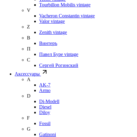
Tourbillon Mobilis vintage
V
Vacheron Constantin vintage
Valor vintage
Z
Zenith vintage
В
Винтеръ
П
Павел Буре vintage
С
Сергей Рогинский
Аксессуары
A
AK-7
Armo
D
Di-Modell
Diesel
Diloy
F
Fossil
G
Gatinoni