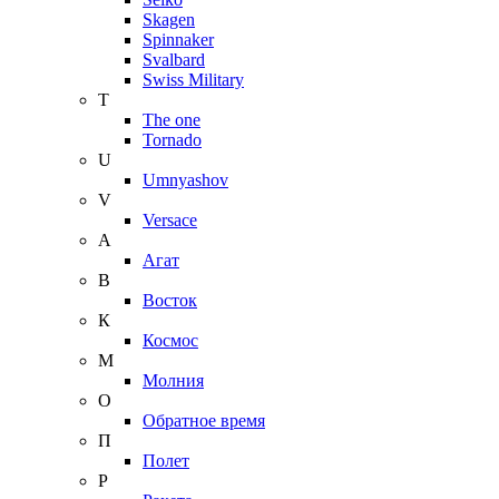
Skagen
Spinnaker
Svalbard
Swiss Military
T
The one
Tornado
U
Umnyashov
V
Versace
А
Агат
В
Восток
К
Космос
М
Молния
О
Обратное время
П
Полет
Р