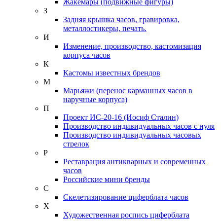
Жакемары (подвижные фигуры)
З
Задняя крышка часов, гравировка,
металлостикеры, печать.
И
Изменение, производство, кастомизация
корпуса часов
К
Кастомы известных брендов
М
Марьяжи (перенос карманных часов в
наручные корпуса)
П
Проект ИС-20-16 (Иосиф Сталин)
Производство индивидуальных часов с нуля
Производство индивидуальных часовых
стрелок
Р
Реставрация антикварных и современных
часов
Российские мини бренды
С
Скелетизирование циферблата часов
Х
Художественная роспись циферблата