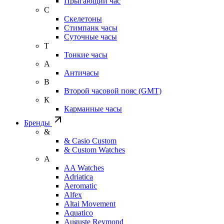
Прыгающий час
С
Скелетоны
Стимпанк часы
Суточные часы
Т
Тонкие часы
А
Античасы
В
Второй часовой пояс (GMT)
К
Карманные часы
Бренды
&
& Casio Custom
& Custom Watches
A
AA Watches
Adriatica
Aeromatic
Alfex
Altai Movement
Aquatico
Auguste Reymond