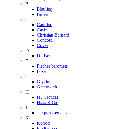
B
Blauling
Buren
C
Candino
Casio
Christian Bernard
Concord
Cover
D
Du Bois
F
Fischer barometr
Fossil
G
Glycine
Greenwich
H
H3 Tactical
Haas & Cie
J
Jacques Lemans
K
Korloff
Kraftworxs