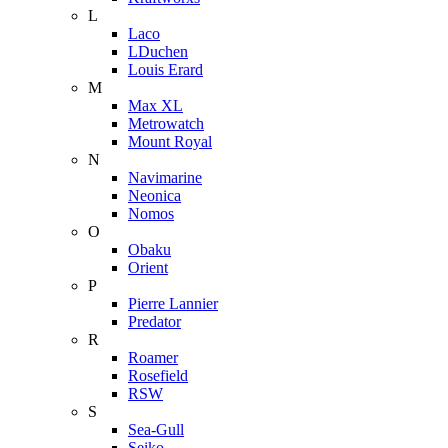
L
Laco
LDuchen
Louis Erard
M
Max XL
Metrowatch
Mount Royal
N
Navimarine
Neonica
Nomos
O
Obaku
Orient
P
Pierre Lannier
Predator
R
Roamer
Rosefield
RSW
S
Sea-Gull
Seiko