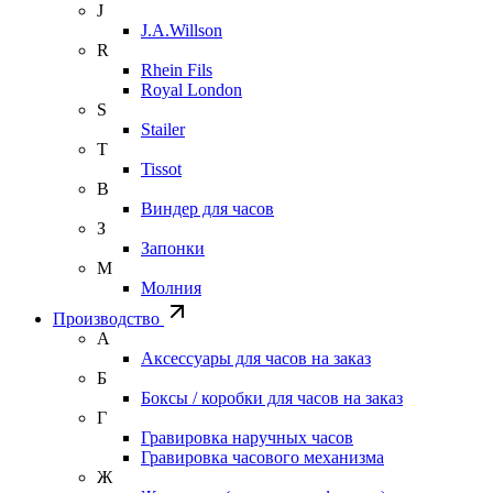
J
J.A.Willson
R
Rhein Fils
Royal London
S
Stailer
T
Tissot
В
Виндер для часов
З
Запонки
М
Молния
Производство
А
Аксессуары для часов на заказ
Б
Боксы / коробки для часов на заказ
Г
Гравировка наручных часов
Гравировка часового механизма
Ж