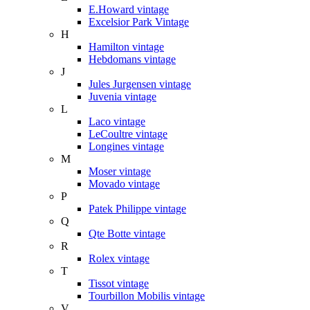
E.Howard vintage
Excelsior Park Vintage
H
Hamilton vintage
Hebdomans vintage
J
Jules Jurgensen vintage
Juvenia vintage
L
Laco vintage
LeCoultre vintage
Longines vintage
M
Moser vintage
Movado vintage
P
Patek Philippe vintage
Q
Qte Botte vintage
R
Rolex vintage
T
Tissot vintage
Tourbillon Mobilis vintage
V