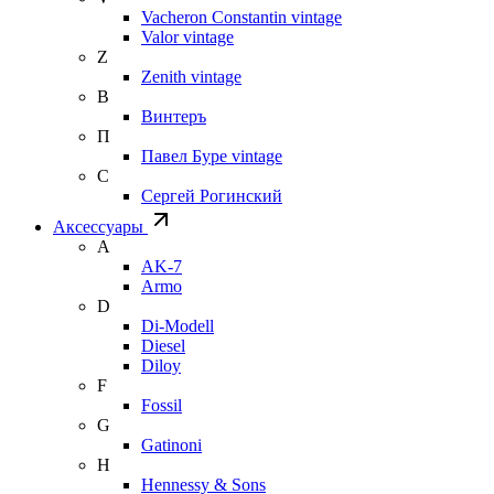
Vacheron Constantin vintage
Valor vintage
Z
Zenith vintage
В
Винтеръ
П
Павел Буре vintage
С
Сергей Рогинский
Аксессуары
A
AK-7
Armo
D
Di-Modell
Diesel
Diloy
F
Fossil
G
Gatinoni
H
Hennessy & Sons