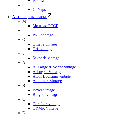
Ракета
С
Сибирь
Антикварные часы
М
Молния СССР
I
IWC vintage
O
Omega vintage
Oris vintage
S
Sekonda vintage
A
A. Lange & Söhne vintage
A.Lugrin Vintage
Albin Bourquin vintage
Audemars vintage
B
Beyer vintage
Breguet vintage
C
Cortebert vintage
CYMA Vintage
E