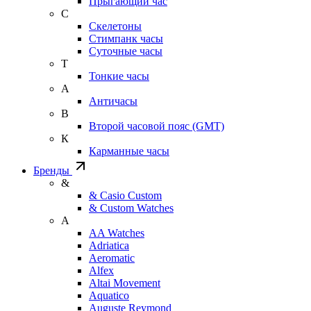
Прыгающий час
С
Скелетоны
Стимпанк часы
Суточные часы
Т
Тонкие часы
А
Античасы
В
Второй часовой пояс (GMT)
К
Карманные часы
Бренды
&
& Casio Custom
& Custom Watches
A
AA Watches
Adriatica
Aeromatic
Alfex
Altai Movement
Aquatico
Auguste Reymond