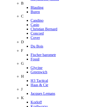
B
Blauling
Buren
C
Candino
Casio
Christian Bernard
Concord
Cover
D
Du Bois
F
Fischer barometr
Fossil
G
Glycine
Greenwich
H
H3 Tactical
Haas & Cie
J
Jacques Lemans
K
Korloff
Kraftworxs