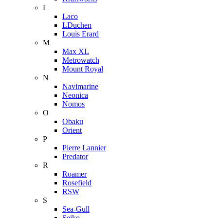
L
Laco
LDuchen
Louis Erard
M
Max XL
Metrowatch
Mount Royal
N
Navimarine
Neonica
Nomos
O
Obaku
Orient
P
Pierre Lannier
Predator
R
Roamer
Rosefield
RSW
S
Sea-Gull
Seiko