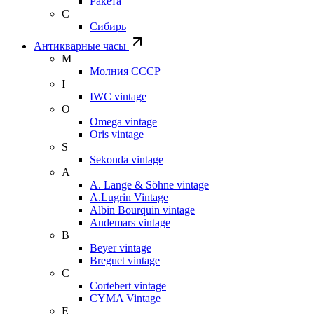
Ракета
С
Сибирь
Антикварные часы
М
Молния СССР
I
IWC vintage
O
Omega vintage
Oris vintage
S
Sekonda vintage
A
A. Lange & Söhne vintage
A.Lugrin Vintage
Albin Bourquin vintage
Audemars vintage
B
Beyer vintage
Breguet vintage
C
Cortebert vintage
CYMA Vintage
E