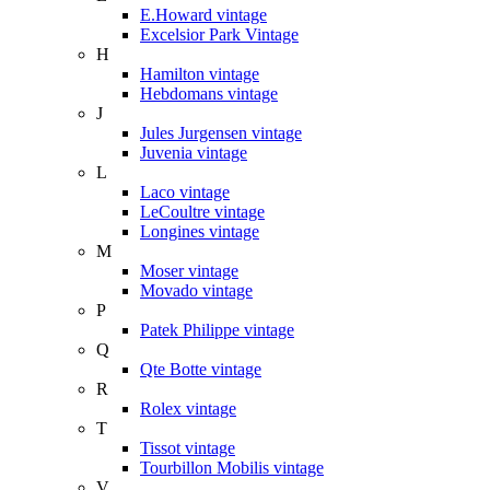
E.Howard vintage
Excelsior Park Vintage
H
Hamilton vintage
Hebdomans vintage
J
Jules Jurgensen vintage
Juvenia vintage
L
Laco vintage
LeCoultre vintage
Longines vintage
M
Moser vintage
Movado vintage
P
Patek Philippe vintage
Q
Qte Botte vintage
R
Rolex vintage
T
Tissot vintage
Tourbillon Mobilis vintage
V