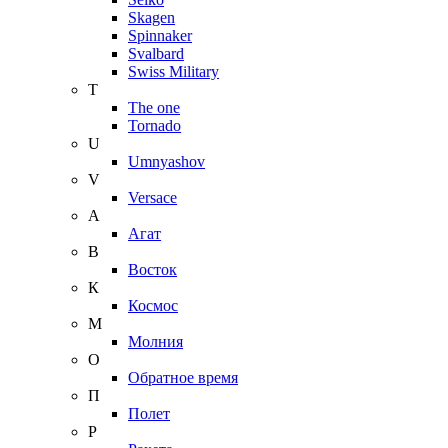
Skagen
Spinnaker
Svalbard
Swiss Military
T
The one
Tornado
U
Umnyashov
V
Versace
А
Агат
В
Восток
К
Космос
М
Молния
О
Обратное время
П
Полет
Р