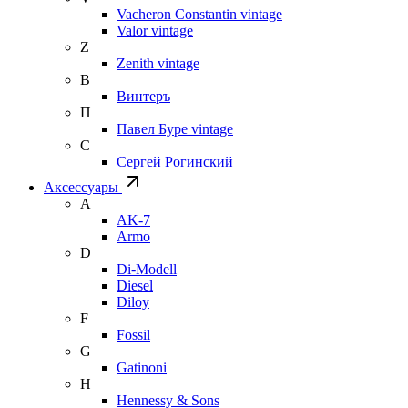
Vacheron Constantin vintage
Valor vintage
Z
Zenith vintage
В
Винтеръ
П
Павел Буре vintage
С
Сергей Рогинский
Аксессуары
A
AK-7
Armo
D
Di-Modell
Diesel
Diloy
F
Fossil
G
Gatinoni
H
Hennessy & Sons