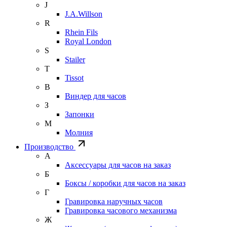
J
J.A.Willson
R
Rhein Fils
Royal London
S
Stailer
T
Tissot
В
Виндер для часов
З
Запонки
М
Молния
Производство
А
Аксессуары для часов на заказ
Б
Боксы / коробки для часов на заказ
Г
Гравировка наручных часов
Гравировка часового механизма
Ж