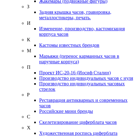
Жакемары (подвижные фигуры)
З
Задняя крышка часов, гравировка,
металлостикеры, печать.
И
Изменение, производство, кастомизация
корпуса часов
К
Кастомы известных брендов
М
Марьяжи (перенос карманных часов в
наручные корпуса)
П
Проект ИС-20-16 (Иосиф Сталин)
Производство индивидуальных часов с нуля
Производство индивидуальных часовых
стрелок
Р
Реставрация антикварных и современных
часов
Российские мини бренды
С
Скелетизирование циферблата часов
Х
Художественная роспись циферблата