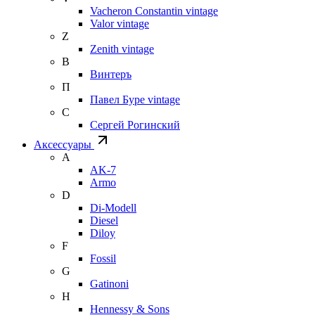
Vacheron Constantin vintage
Valor vintage
Z
Zenith vintage
В
Винтеръ
П
Павел Буре vintage
С
Сергей Рогинский
Аксессуары
A
AK-7
Armo
D
Di-Modell
Diesel
Diloy
F
Fossil
G
Gatinoni
H
Hennessy & Sons