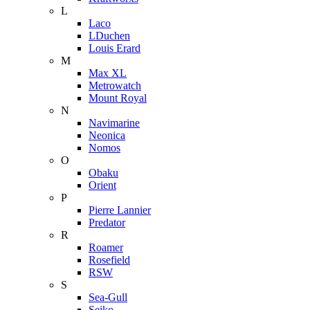
L
Laco
LDuchen
Louis Erard
M
Max XL
Metrowatch
Mount Royal
N
Navimarine
Neonica
Nomos
O
Obaku
Orient
P
Pierre Lannier
Predator
R
Roamer
Rosefield
RSW
S
Sea-Gull
Seiko