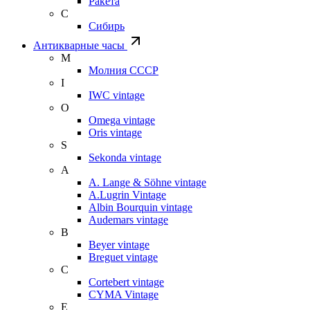
Ракета
С
Сибирь
Антикварные часы
М
Молния СССР
I
IWC vintage
O
Omega vintage
Oris vintage
S
Sekonda vintage
A
A. Lange & Söhne vintage
A.Lugrin Vintage
Albin Bourquin vintage
Audemars vintage
B
Beyer vintage
Breguet vintage
C
Cortebert vintage
CYMA Vintage
E