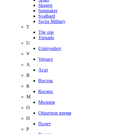
Skagen
Spinnaker
Svalbard
Swiss Military
T
The one
Tornado
U
Umnyashov
V
Versace
А
Агат
В
Восток
К
Космос
М
Молния
О
Обратное время
П
Полет
Р