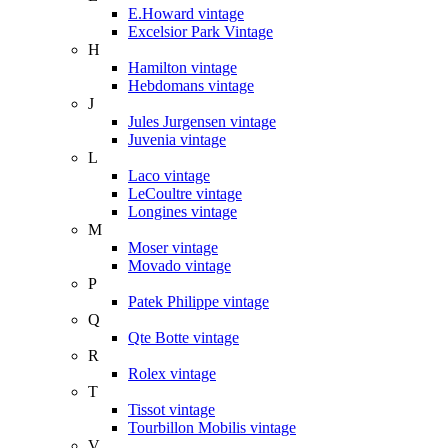
E.Howard vintage
Excelsior Park Vintage
H
Hamilton vintage
Hebdomans vintage
J
Jules Jurgensen vintage
Juvenia vintage
L
Laco vintage
LeCoultre vintage
Longines vintage
M
Moser vintage
Movado vintage
P
Patek Philippe vintage
Q
Qte Botte vintage
R
Rolex vintage
T
Tissot vintage
Tourbillon Mobilis vintage
V