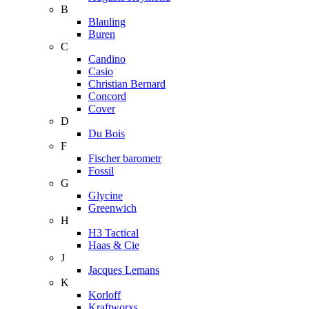
B
Blauling
Buren
C
Candino
Casio
Christian Bernard
Concord
Cover
D
Du Bois
F
Fischer barometr
Fossil
G
Glycine
Greenwich
H
H3 Tactical
Haas & Cie
J
Jacques Lemans
K
Korloff
Kraftworxs