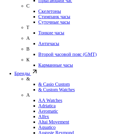
Прыгающий час
С
Скелетоны
Стимпанк часы
Суточные часы
Т
Тонкие часы
А
Античасы
В
Второй часовой пояс (GMT)
К
Карманные часы
Бренды
&
& Casio Custom
& Custom Watches
A
AA Watches
Adriatica
Aeromatic
Alfex
Altai Movement
Aquatico
Auguste Reymond