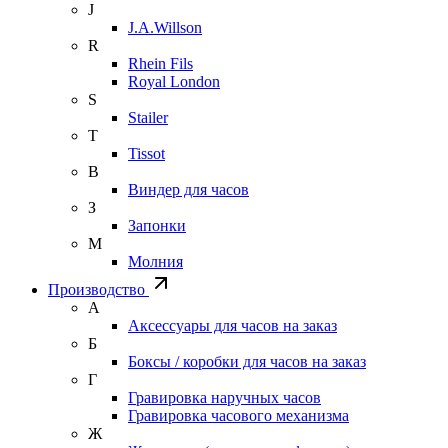
J
J.A.Willson
R
Rhein Fils
Royal London
S
Stailer
T
Tissot
В
Виндер для часов
З
Запонки
М
Молния
Производство
А
Аксессуары для часов на заказ
Б
Боксы / коробки для часов на заказ
Г
Гравировка наручных часов
Гравировка часового механизма
Ж