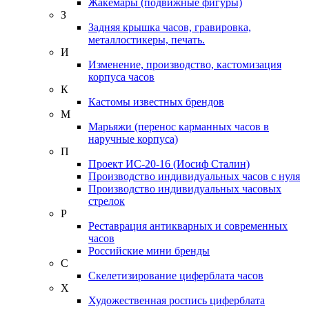
Жакемары (подвижные фигуры)
З
Задняя крышка часов, гравировка,
металлостикеры, печать.
И
Изменение, производство, кастомизация
корпуса часов
К
Кастомы известных брендов
М
Марьяжи (перенос карманных часов в
наручные корпуса)
П
Проект ИС-20-16 (Иосиф Сталин)
Производство индивидуальных часов с нуля
Производство индивидуальных часовых
стрелок
Р
Реставрация антикварных и современных
часов
Российские мини бренды
С
Скелетизирование циферблата часов
Х
Художественная роспись циферблата