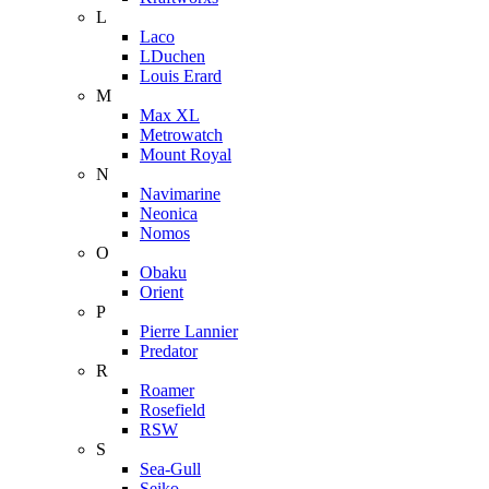
L
Laco
LDuchen
Louis Erard
M
Max XL
Metrowatch
Mount Royal
N
Navimarine
Neonica
Nomos
O
Obaku
Orient
P
Pierre Lannier
Predator
R
Roamer
Rosefield
RSW
S
Sea-Gull
Seiko