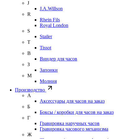
J
J.A.Willson
R
Rhein Fils
Royal London
S
Stailer
T
Tissot
В
Виндер для часов
З
Запонки
М
Молния
Производство
А
Аксессуары для часов на заказ
Б
Боксы / коробки для часов на заказ
Г
Гравировка наручных часов
Гравировка часового механизма
Ж