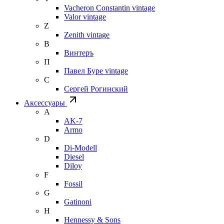
Vacheron Constantin vintage
Valor vintage
Z
Zenith vintage
В
Винтеръ
П
Павел Буре vintage
С
Сергей Рогинский
Аксессуары
A
AK-7
Armo
D
Di-Modell
Diesel
Diloy
F
Fossil
G
Gatinoni
H
Hennessy & Sons