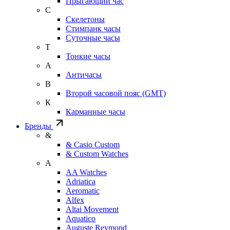
Прыгающий час
С
Скелетоны
Стимпанк часы
Суточные часы
Т
Тонкие часы
А
Античасы
В
Второй часовой пояс (GMT)
К
Карманные часы
Бренды
&
& Casio Custom
& Custom Watches
A
AA Watches
Adriatica
Aeromatic
Alfex
Altai Movement
Aquatico
Auguste Reymond