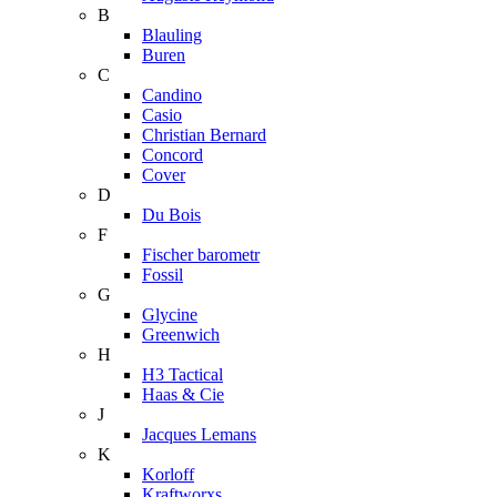
B
Blauling
Buren
C
Candino
Casio
Christian Bernard
Concord
Cover
D
Du Bois
F
Fischer barometr
Fossil
G
Glycine
Greenwich
H
H3 Tactical
Haas & Cie
J
Jacques Lemans
K
Korloff
Kraftworxs