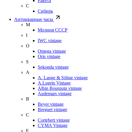
Ракета
С
Сибирь
Антикварные часы
М
Молния СССР
I
IWC vintage
O
Omega vintage
Oris vintage
S
Sekonda vintage
A
A. Lange & Söhne vintage
A.Lugrin Vintage
Albin Bourquin vintage
Audemars vintage
B
Beyer vintage
Breguet vintage
C
Cortebert vintage
CYMA Vintage
E