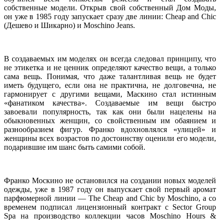
собственные модели. Открыв свой собственный Дом Моды,
он уже в 1985 году запускает сразу две линии: Cheap and Chic
(Дешево и Шикарно) и Moschino Jeans.
В создаваемых им моделях он всегда следовал принципу, что
не этикетка и не ценник определяют качество вещи, а только
сама вещь. Понимая, что даже талантливая вещь не будет
иметь будущего, если она не практична, не долговечна, не
гармонирует с другими вещами, Маскино стал истинным
«фанатиком качества». Создаваемые им вещи быстро
завоевали популярность, так как они были нацелены на
обыкновенных женщин, со свойственным им обаянием и
разнообразием фигур. Франко вдохновлялся «улицей» и
женщины всех возрастов по достоинству оценили его модели,
подарившие им шанс быть самими собой.
Франко Москино не остановился на создании новых моделей
одежды, уже в 1987 году он выпускает свой первый аромат
парфюмерной линии — The Cheap and Chic by Moschino, а со
временем подписал лицензионный контракт с Sector Group
Spa на производство коллекции часов Moschino Hours &