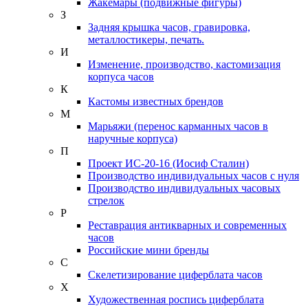
Жакемары (подвижные фигуры)
З
Задняя крышка часов, гравировка,
металлостикеры, печать.
И
Изменение, производство, кастомизация
корпуса часов
К
Кастомы известных брендов
М
Марьяжи (перенос карманных часов в
наручные корпуса)
П
Проект ИС-20-16 (Иосиф Сталин)
Производство индивидуальных часов с нуля
Производство индивидуальных часовых
стрелок
Р
Реставрация антикварных и современных
часов
Российские мини бренды
С
Скелетизирование циферблата часов
Х
Художественная роспись циферблата