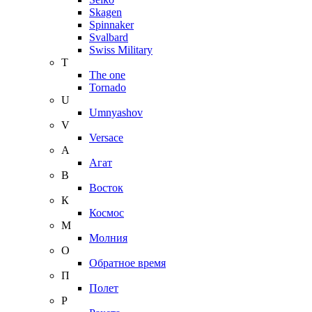
Skagen
Spinnaker
Svalbard
Swiss Military
T
The one
Tornado
U
Umnyashov
V
Versace
А
Агат
В
Восток
К
Космос
М
Молния
О
Обратное время
П
Полет
Р