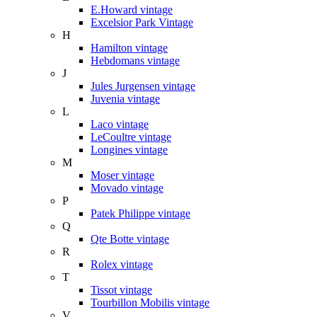
E.Howard vintage
Excelsior Park Vintage
H
Hamilton vintage
Hebdomans vintage
J
Jules Jurgensen vintage
Juvenia vintage
L
Laco vintage
LeCoultre vintage
Longines vintage
M
Moser vintage
Movado vintage
P
Patek Philippe vintage
Q
Qte Botte vintage
R
Rolex vintage
T
Tissot vintage
Tourbillon Mobilis vintage
V