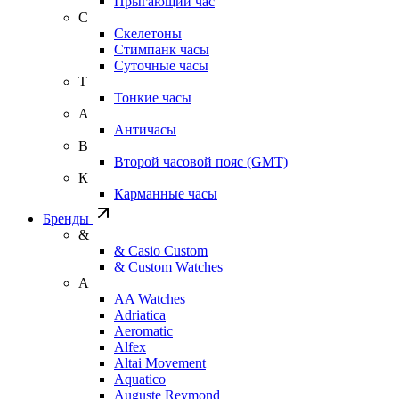
Прыгающий час
С
Скелетоны
Стимпанк часы
Суточные часы
Т
Тонкие часы
А
Античасы
В
Второй часовой пояс (GMT)
К
Карманные часы
Бренды
&
& Casio Custom
& Custom Watches
A
AA Watches
Adriatica
Aeromatic
Alfex
Altai Movement
Aquatico
Auguste Reymond