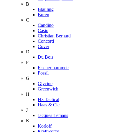
B
Blauling
Buren
C
Candino
Casio
Christian Bernard
Concord
Cover
D
Du Bois
F
Fischer barometr
Fossil
G
Glycine
Greenwich
H
H3 Tactical
Haas & Cie
J
Jacques Lemans
K
Korloff
Kraftworxs