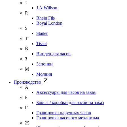
J
J.A.Willson
R
Rhein Fils
Royal London
S
Stailer
T
Tissot
В
Виндер для часов
З
Запонки
М
Молния
Производство
А
Аксессуары для часов на заказ
Б
Боксы / коробки для часов на заказ
Г
Гравировка наручных часов
Гравировка часового механизма
Ж