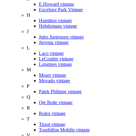
E.Howard vintage
Excelsior Park Vintage
H
Hamilton vintage
Hebdomans vintage
J
Jules Jurgensen vintage
Juvenia vintage
L
Laco vintage
LeCoultre vintage
Longines vintage
M
Moser vintage
Movado vintage
P
Patek Philippe vintage
Q
Qte Botte vintage
R
Rolex vintage
T
Tissot vintage
Tourbillon Mobilis vintage
V