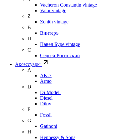
Vacheron Constantin vintage
Valor vintage
Z
Zenith vintage
В
Винтеръ
П
Павел Буре vintage
С
Сергей Рогинский
Аксессуары
A
AK-7
Armo
D
Di-Modell
Diesel
Diloy
F
Fossil
G
Gatinoni
H
Hennessy & Sons