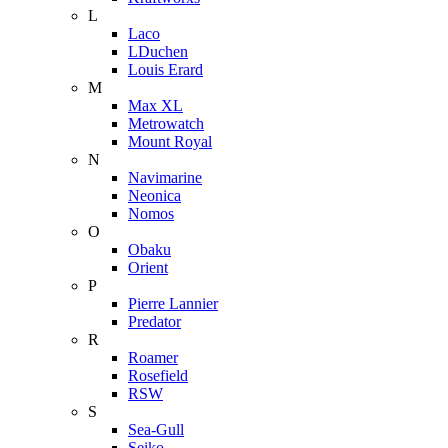
L
Laco
LDuchen
Louis Erard
M
Max XL
Metrowatch
Mount Royal
N
Navimarine
Neonica
Nomos
O
Obaku
Orient
P
Pierre Lannier
Predator
R
Roamer
Rosefield
RSW
S
Sea-Gull
Seiko