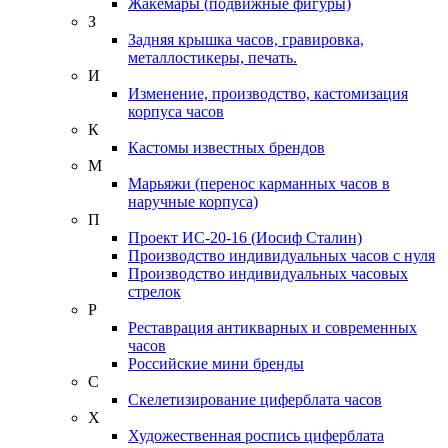
Жакемары (подвижные фигуры)
З
Задняя крышка часов, гравировка,
металлостикеры, печать.
И
Изменение, производство, кастомизация
корпуса часов
К
Кастомы известных брендов
М
Марьяжи (перенос карманных часов в
наручные корпуса)
П
Проект ИС-20-16 (Иосиф Сталин)
Производство индивидуальных часов с нуля
Производство индивидуальных часовых
стрелок
Р
Реставрация антикварных и современных
часов
Российские мини бренды
С
Скелетизирование циферблата часов
Х
Художественная роспись циферблата