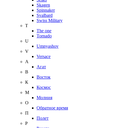
Skagen
Spinnaker
Svalbard
Swiss Military
T
The one
Tornado
U
Umnyashov
V
Versace
А
Агат
В
Восток
К
Космос
М
Молния
О
Обратное время
П
Полет
Р