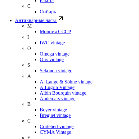
Ракета
С
Сибирь
Антикварные часы
М
Молния СССР
I
IWC vintage
O
Omega vintage
Oris vintage
S
Sekonda vintage
A
A. Lange & Söhne vintage
A.Lugrin Vintage
Albin Bourquin vintage
Audemars vintage
B
Beyer vintage
Breguet vintage
C
Cortebert vintage
CYMA Vintage
E