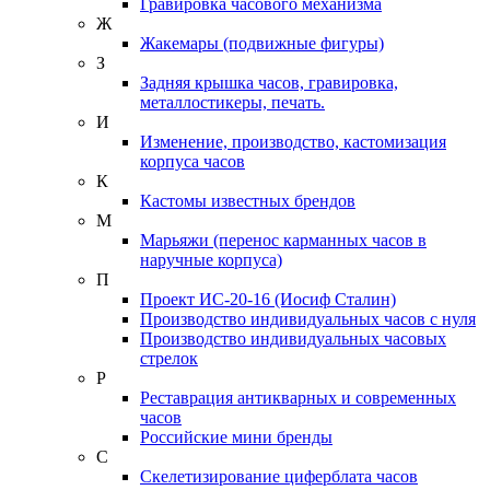
Гравировка часового механизма
Ж
Жакемары (подвижные фигуры)
З
Задняя крышка часов, гравировка,
металлостикеры, печать.
И
Изменение, производство, кастомизация
корпуса часов
К
Кастомы известных брендов
М
Марьяжи (перенос карманных часов в
наручные корпуса)
П
Проект ИС-20-16 (Иосиф Сталин)
Производство индивидуальных часов с нуля
Производство индивидуальных часовых
стрелок
Р
Реставрация антикварных и современных
часов
Российские мини бренды
С
Скелетизирование циферблата часов