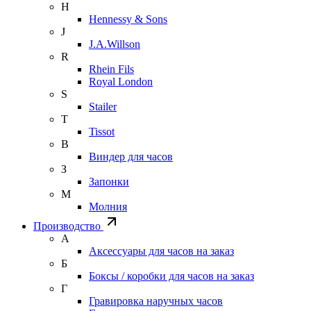
H
Hennessy & Sons
J
J.A.Willson
R
Rhein Fils
Royal London
S
Stailer
T
Tissot
В
Виндер для часов
З
Запонки
М
Молния
Производство
А
Аксессуары для часов на заказ
Б
Боксы / коробки для часов на заказ
Г
Гравировка наручных часов