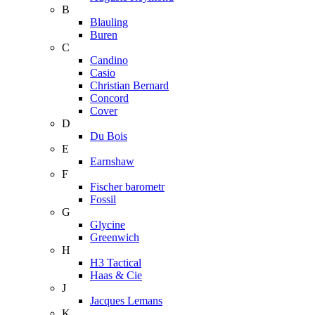
B
Blauling
Buren
C
Candino
Casio
Christian Bernard
Concord
Cover
D
Du Bois
E
Earnshaw
F
Fischer barometr
Fossil
G
Glycine
Greenwich
H
H3 Tactical
Haas & Cie
J
Jacques Lemans
K