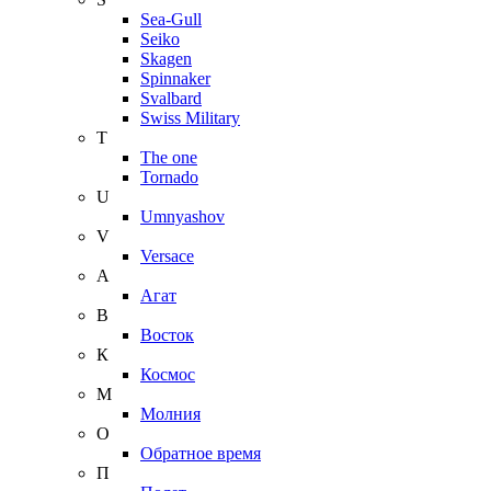
Sea-Gull
Seiko
Skagen
Spinnaker
Svalbard
Swiss Military
T
The one
Tornado
U
Umnyashov
V
Versace
А
Агат
В
Восток
К
Космос
М
Молния
О
Обратное время
П