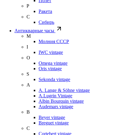
Полет
Р
Ракета
С
Сибирь
Антикварные часы
М
Молния СССР
I
IWC vintage
O
Omega vintage
Oris vintage
S
Sekonda vintage
A
A. Lange & Söhne vintage
A.Lugrin Vintage
Albin Bourquin vintage
Audemars vintage
B
Beyer vintage
Breguet vintage
C
Cortebert vintage