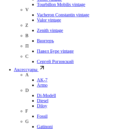
Tourbillon Mobilis vintage
V
Vacheron Constantin vintage
Valor vintage
Z
Zenith vintage
В
Винтеръ
П
Павел Буре vintage
С
Сергей Рогинский
Аксессуары
A
AK-7
Armo
D
Di-Modell
Diesel
Diloy
F
Fossil
G
Gatinoni