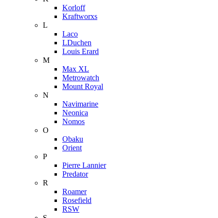
Korloff
Kraftworxs
L
Laco
LDuchen
Louis Erard
M
Max XL
Metrowatch
Mount Royal
N
Navimarine
Neonica
Nomos
O
Obaku
Orient
P
Pierre Lannier
Predator
R
Roamer
Rosefield
RSW
S