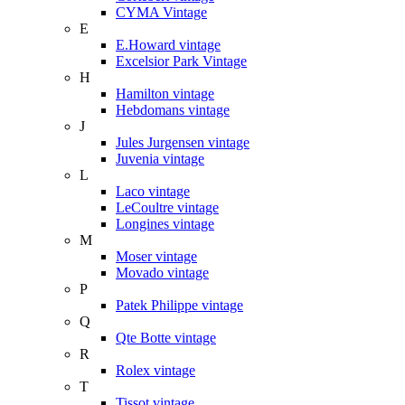
CYMA Vintage
E
E.Howard vintage
Excelsior Park Vintage
H
Hamilton vintage
Hebdomans vintage
J
Jules Jurgensen vintage
Juvenia vintage
L
Laco vintage
LeCoultre vintage
Longines vintage
M
Moser vintage
Movado vintage
P
Patek Philippe vintage
Q
Qte Botte vintage
R
Rolex vintage
T
Tissot vintage