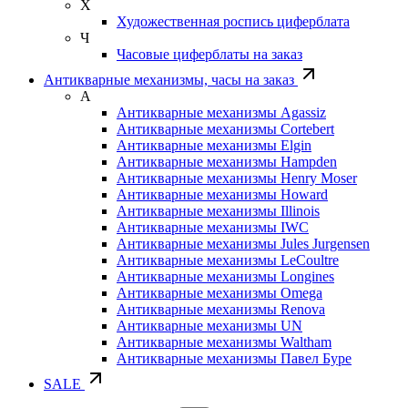
Х
Художественная роспись циферблата
Ч
Часовые циферблаты на заказ
Антикварные механизмы, часы на заказ
А
Антикварные механизмы Agassiz
Антикварные механизмы Cortebert
Антикварные механизмы Elgin
Антикварные механизмы Hampden
Антикварные механизмы Henry Moser
Антикварные механизмы Howard
Антикварные механизмы Illinois
Антикварные механизмы IWC
Антикварные механизмы Jules Jurgensen
Антикварные механизмы LeCoultre
Антикварные механизмы Longines
Антикварные механизмы Omega
Антикварные механизмы Renova
Антикварные механизмы UN
Антикварные механизмы Waltham
Антикварные механизмы Павел Буре
SALE