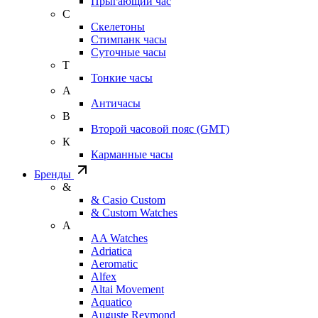
Прыгающий час
С
Скелетоны
Стимпанк часы
Суточные часы
Т
Тонкие часы
А
Античасы
В
Второй часовой пояс (GMT)
К
Карманные часы
Бренды
&
& Casio Custom
& Custom Watches
A
AA Watches
Adriatica
Aeromatic
Alfex
Altai Movement
Aquatico
Auguste Reymond