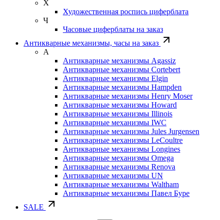
Х
Художественная роспись циферблата
Ч
Часовые циферблаты на заказ
Антикварные механизмы, часы на заказ
А
Антикварные механизмы Agassiz
Антикварные механизмы Cortebert
Антикварные механизмы Elgin
Антикварные механизмы Hampden
Антикварные механизмы Henry Moser
Антикварные механизмы Howard
Антикварные механизмы Illinois
Антикварные механизмы IWC
Антикварные механизмы Jules Jurgensen
Антикварные механизмы LeCoultre
Антикварные механизмы Longines
Антикварные механизмы Omega
Антикварные механизмы Renova
Антикварные механизмы UN
Антикварные механизмы Waltham
Антикварные механизмы Павел Буре
SALE