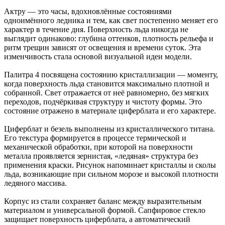
Актру — это часы, вдохновлённые состояниями
одноимённого ледника и тем, как свет постепенно меняет его
характер в течение дня. Поверхность льда никогда не
выглядит одинаково: глубина оттенков, плотность рельефа и
ритм трещин зависят от освещения и времени суток. Эта
изменчивость стала основой визуальной идеи модели.
Палитра 4 посвящена состоянию кристаллизации — моменту,
когда поверхность льда становится максимально плотной и
собранной. Свет отражается от неё равномерно, без мягких
переходов, подчёркивая структуру и чистоту формы. Это
состояние отражено в материале циферблата и его характере.
Циферблат и безель выполнены из кристаллического титана.
Его текстура формируется в процессе термической и
механической обработки, при которой на поверхности
металла проявляется зернистая, «ледяная» структура без
применения краски. Рисунок напоминает кристаллы и сколы
льда, возникающие при сильном морозе и высокой плотности
ледяного массива.
Корпус из стали сохраняет баланс между выразительным
материалом и универсальной формой. Сапфировое стекло
защищает поверхность циферблата, а автоматический