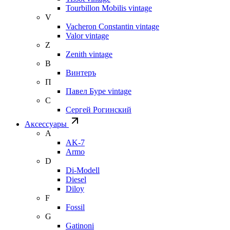
Tourbillon Mobilis vintage
V
Vacheron Constantin vintage
Valor vintage
Z
Zenith vintage
В
Винтеръ
П
Павел Буре vintage
С
Сергей Рогинский
Аксессуары
A
AK-7
Armo
D
Di-Modell
Diesel
Diloy
F
Fossil
G
Gatinoni