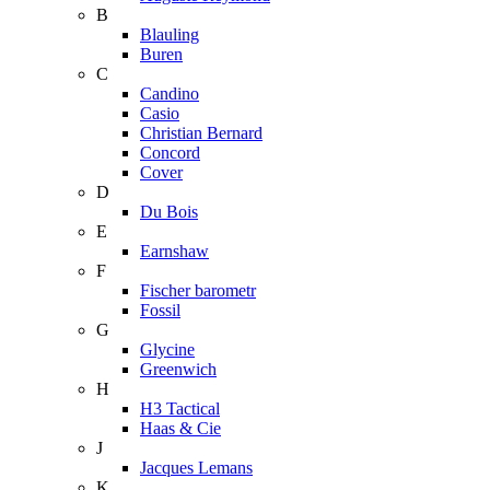
B
Blauling
Buren
C
Candino
Casio
Christian Bernard
Concord
Cover
D
Du Bois
E
Earnshaw
F
Fischer barometr
Fossil
G
Glycine
Greenwich
H
H3 Tactical
Haas & Cie
J
Jacques Lemans
K