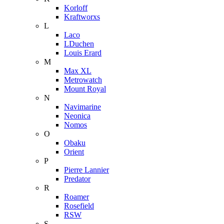
Korloff
Kraftworxs
L
Laco
LDuchen
Louis Erard
M
Max XL
Metrowatch
Mount Royal
N
Navimarine
Neonica
Nomos
O
Obaku
Orient
P
Pierre Lannier
Predator
R
Roamer
Rosefield
RSW
S