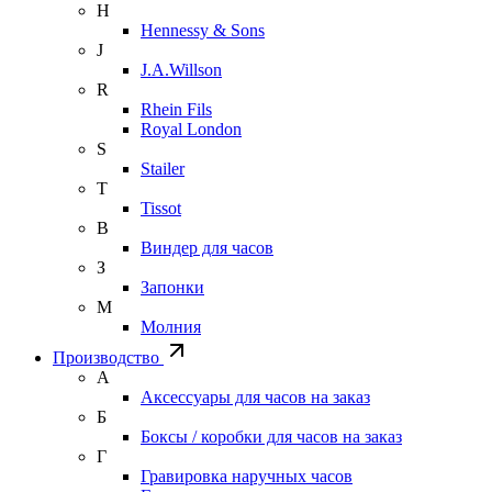
H
Hennessy & Sons
J
J.A.Willson
R
Rhein Fils
Royal London
S
Stailer
T
Tissot
В
Виндер для часов
З
Запонки
М
Молния
Производство
А
Аксессуары для часов на заказ
Б
Боксы / коробки для часов на заказ
Г
Гравировка наручных часов