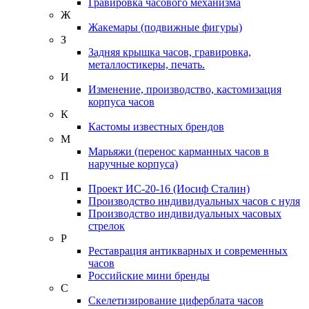
Гравировка часового механизма
Ж
Жакемары (подвижные фигуры)
З
Задняя крышка часов, гравировка,
металлостикеры, печать.
И
Изменение, производство, кастомизация
корпуса часов
К
Кастомы известных брендов
М
Марьяжи (перенос карманных часов в
наручные корпуса)
П
Проект ИС-20-16 (Иосиф Сталин)
Производство индивидуальных часов с нуля
Производство индивидуальных часовых
стрелок
Р
Реставрация антикварных и современных
часов
Российские мини бренды
С
Скелетизирование циферблата часов