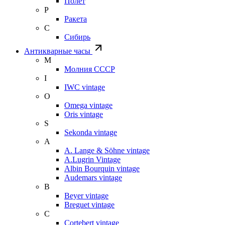
Полет
Р
Ракета
С
Сибирь
Антикварные часы
М
Молния СССР
I
IWC vintage
O
Omega vintage
Oris vintage
S
Sekonda vintage
A
A. Lange & Söhne vintage
A.Lugrin Vintage
Albin Bourquin vintage
Audemars vintage
B
Beyer vintage
Breguet vintage
C
Cortebert vintage