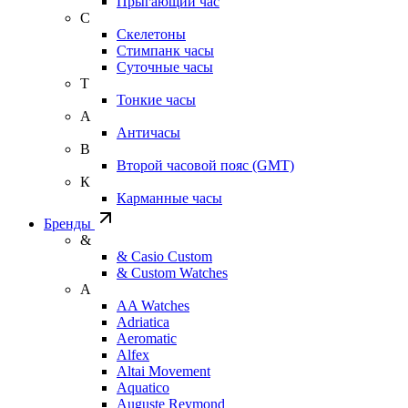
Прыгающий час
С
Скелетоны
Стимпанк часы
Суточные часы
Т
Тонкие часы
А
Античасы
В
Второй часовой пояс (GMT)
К
Карманные часы
Бренды
&
& Casio Custom
& Custom Watches
A
AA Watches
Adriatica
Aeromatic
Alfex
Altai Movement
Aquatico
Auguste Reymond