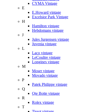
CYMA Vintage
E
E.Howard vintage
Excelsior Park Vintage
H
Hamilton vintage
Hebdomans vintage
J
Jules Jurgensen vintage
Juvenia vintage
L
Laco vintage
LeCoultre vintage
Longines vintage
M
Moser vintage
Movado vintage
P
Patek Philippe vintage
Q
Qte Botte vintage
R
Rolex vintage
T
Tissot vintage