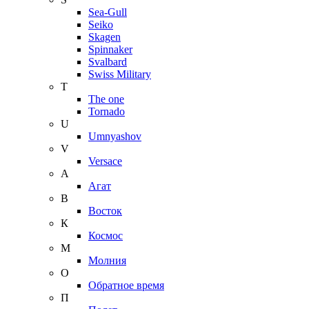
Sea-Gull
Seiko
Skagen
Spinnaker
Svalbard
Swiss Military
T
The one
Tornado
U
Umnyashov
V
Versace
А
Агат
В
Восток
К
Космос
М
Молния
О
Обратное время
П