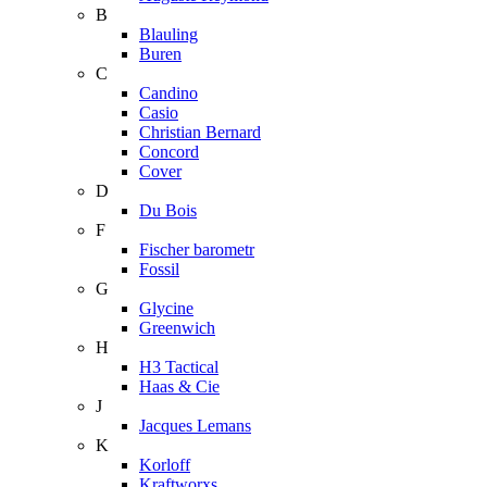
B
Blauling
Buren
C
Candino
Casio
Christian Bernard
Concord
Cover
D
Du Bois
F
Fischer barometr
Fossil
G
Glycine
Greenwich
H
H3 Tactical
Haas & Cie
J
Jacques Lemans
K
Korloff
Kraftworxs