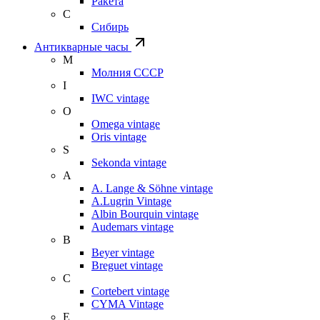
Ракета
С
Сибирь
Антикварные часы
М
Молния СССР
I
IWC vintage
O
Omega vintage
Oris vintage
S
Sekonda vintage
A
A. Lange & Söhne vintage
A.Lugrin Vintage
Albin Bourquin vintage
Audemars vintage
B
Beyer vintage
Breguet vintage
C
Cortebert vintage
CYMA Vintage
E