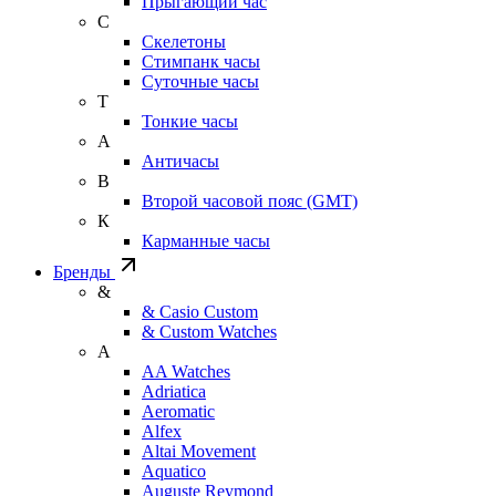
Прыгающий час
С
Скелетоны
Стимпанк часы
Суточные часы
Т
Тонкие часы
А
Античасы
В
Второй часовой пояс (GMT)
К
Карманные часы
Бренды
&
& Casio Custom
& Custom Watches
A
AA Watches
Adriatica
Aeromatic
Alfex
Altai Movement
Aquatico
Auguste Reymond