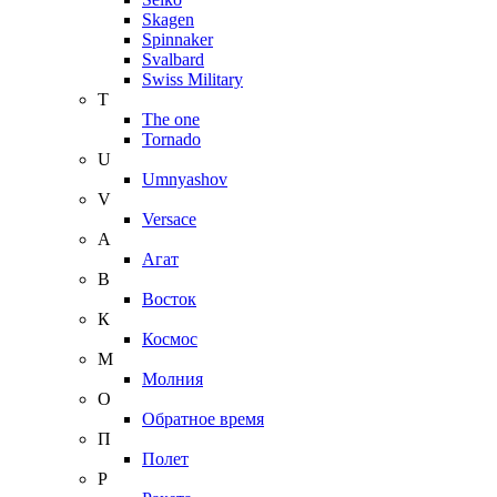
Skagen
Spinnaker
Svalbard
Swiss Military
T
The one
Tornado
U
Umnyashov
V
Versace
А
Агат
В
Восток
К
Космос
М
Молния
О
Обратное время
П
Полет
Р