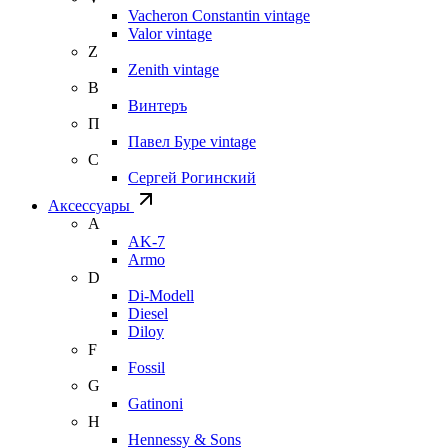
Vacheron Constantin vintage
Valor vintage
Z
Zenith vintage
В
Винтеръ
П
Павел Буре vintage
С
Сергей Рогинский
Аксессуары
A
AK-7
Armo
D
Di-Modell
Diesel
Diloy
F
Fossil
G
Gatinoni
H
Hennessy & Sons