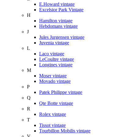
E.Howard vintage
Excelsior Park Vintage
H
Hamilton vintage
Hebdomans vintage
J
Jules Jurgensen vintage
Juvenia vintage
L
Laco vintage
LeCoultre vintage
Longines vintage
M
Moser vintage
Movado vintage
P
Patek Philippe vintage
Q
Qte Botte vintage
R
Rolex vintage
T
Tissot vintage
Tourbillon Mobilis vintage
V