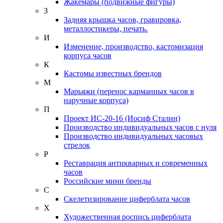
Жакемары (подвижные фигуры)
З
Задняя крышка часов, гравировка,
металлостикеры, печать.
И
Изменение, производство, кастомизация
корпуса часов
К
Кастомы известных брендов
М
Марьяжи (перенос карманных часов в
наручные корпуса)
П
Проект ИС-20-16 (Иосиф Сталин)
Производство индивидуальных часов с нуля
Производство индивидуальных часовых
стрелок
Р
Реставрация антикварных и современных
часов
Российские мини бренды
С
Скелетизирование циферблата часов
Х
Художественная роспись циферблата