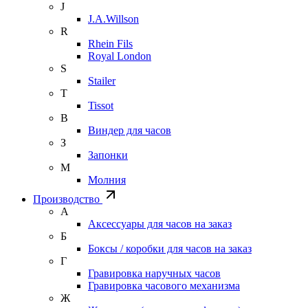
J
J.A.Willson
R
Rhein Fils
Royal London
S
Stailer
T
Tissot
В
Виндер для часов
З
Запонки
М
Молния
Производство
А
Аксессуары для часов на заказ
Б
Боксы / коробки для часов на заказ
Г
Гравировка наручных часов
Гравировка часового механизма
Ж