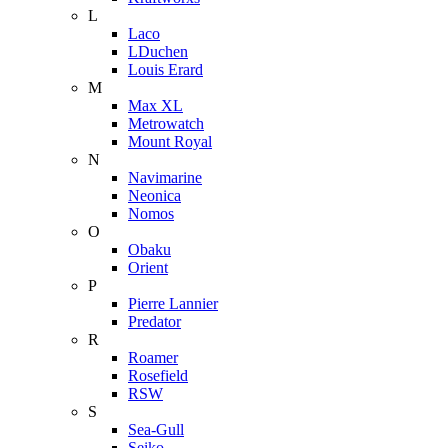
L
Laco
LDuchen
Louis Erard
M
Max XL
Metrowatch
Mount Royal
N
Navimarine
Neonica
Nomos
O
Obaku
Orient
P
Pierre Lannier
Predator
R
Roamer
Rosefield
RSW
S
Sea-Gull
Seiko