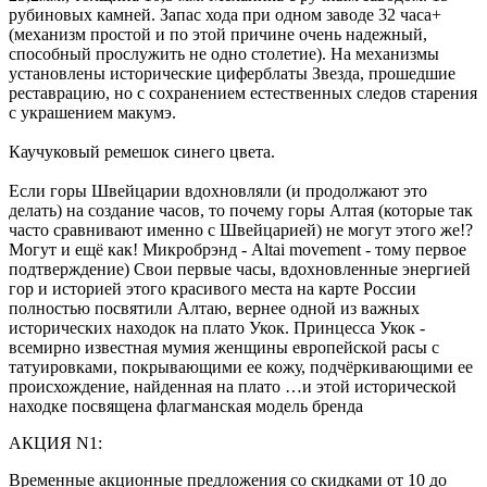
рубиновых камней. Запас хода при одном заводе 32 часа+
(механизм простой и по этой причине очень надежный,
способный прослужить не одно столетие). На механизмы
установлены исторические циферблаты Звезда, прошедшие
реставрацию, но с сохранением естественных следов старения
с украшением макумэ.
Каучуковый ремешок синего цвета.
Если горы Швейцарии вдохновляли (и продолжают это
делать) на создание часов, то почему горы Алтая (которые так
часто сравнивают именно с Швейцарией) не могут этого же!?
Могут и ещё как! Микробрэнд - Altai movement - тому первое
подтверждение) Свои первые часы, вдохновленные энергией
гор и историей этого красивого места на карте России
полностью посвятили Алтаю, вернее одной из важных
исторических находок на плато Укок. Принцесса Укок -
всемирно известная мумия женщины европейской расы с
татуировками, покрывающими ее кожу, подчёркивающими ее
происхождение, найденная на плато …и этой исторической
находке посвящена флагманская модель бренда
АКЦИЯ N1:
Временные акционные предложения со скидками от 10 до