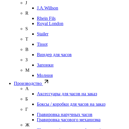
J
J.A.Willson
R
Rhein Fils
Royal London
S
Stailer
T
Tissot
В
Виндер для часов
З
Запонки
М
Молния
Производство
А
Аксессуары для часов на заказ
Б
Боксы / коробки для часов на заказ
Г
Гравировка наручных часов
Гравировка часового механизма
Ж