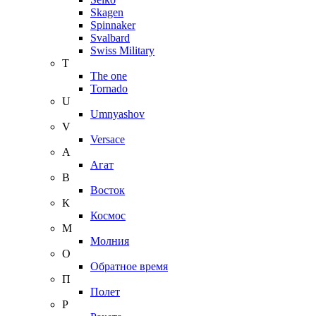
Skagen
Spinnaker
Svalbard
Swiss Military
T
The one
Tornado
U
Umnyashov
V
Versace
А
Агат
В
Восток
К
Космос
М
Молния
О
Обратное время
П
Полет
Р