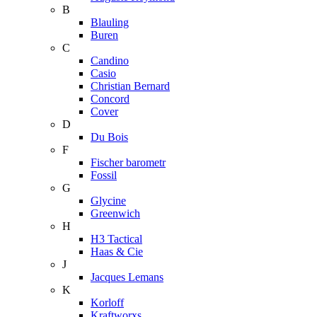
B
Blauling
Buren
C
Candino
Casio
Christian Bernard
Concord
Cover
D
Du Bois
F
Fischer barometr
Fossil
G
Glycine
Greenwich
H
H3 Tactical
Haas & Cie
J
Jacques Lemans
K
Korloff
Kraftworxs