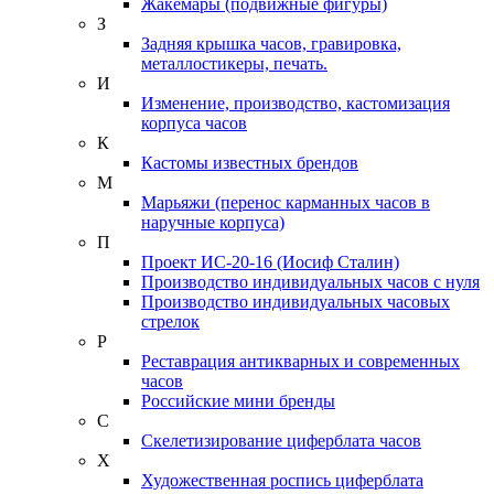
Жакемары (подвижные фигуры)
З
Задняя крышка часов, гравировка,
металлостикеры, печать.
И
Изменение, производство, кастомизация
корпуса часов
К
Кастомы известных брендов
М
Марьяжи (перенос карманных часов в
наручные корпуса)
П
Проект ИС-20-16 (Иосиф Сталин)
Производство индивидуальных часов с нуля
Производство индивидуальных часовых
стрелок
Р
Реставрация антикварных и современных
часов
Российские мини бренды
С
Скелетизирование циферблата часов
Х
Художественная роспись циферблата