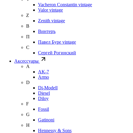
Vacheron Constantin vintage
Valor vintage
Z
Zenith vintage
В
Винтеръ
П
Павел Буре vintage
С
Сергей Рогинский
Аксессуары
A
AK-7
Armo
D
Di-Modell
Diesel
Diloy
F
Fossil
G
Gatinoni
H
Hennessy & Sons