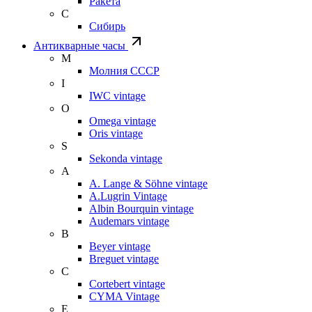
Ракета
С
Сибирь
Антикварные часы
М
Молния СССР
I
IWC vintage
O
Omega vintage
Oris vintage
S
Sekonda vintage
A
A. Lange & Söhne vintage
A.Lugrin Vintage
Albin Bourquin vintage
Audemars vintage
B
Beyer vintage
Breguet vintage
C
Cortebert vintage
CYMA Vintage
E