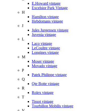
E.Howard vintage
Excelsior Park Vintage
H
Hamilton vintage
Hebdomans vintage
J
Jules Jurgensen vintage
Juvenia vintage
L
Laco vintage
LeCoultre vintage
Longines vintage
M
Moser vintage
Movado vintage
P
Patek Philippe vintage
Q
Qte Botte vintage
R
Rolex vintage
T
Tissot vintage
Tourbillon Mobilis vintage
V