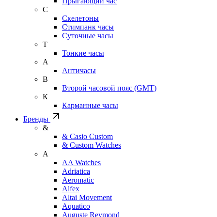
Прыгающий час
С
Скелетоны
Стимпанк часы
Суточные часы
Т
Тонкие часы
А
Античасы
В
Второй часовой пояс (GMT)
К
Карманные часы
Бренды
&
& Casio Custom
& Custom Watches
A
AA Watches
Adriatica
Aeromatic
Alfex
Altai Movement
Aquatico
Auguste Reymond