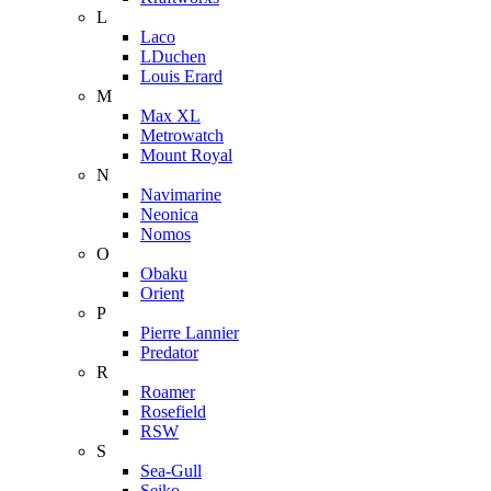
L
Laco
LDuchen
Louis Erard
M
Max XL
Metrowatch
Mount Royal
N
Navimarine
Neonica
Nomos
O
Obaku
Orient
P
Pierre Lannier
Predator
R
Roamer
Rosefield
RSW
S
Sea-Gull
Seiko