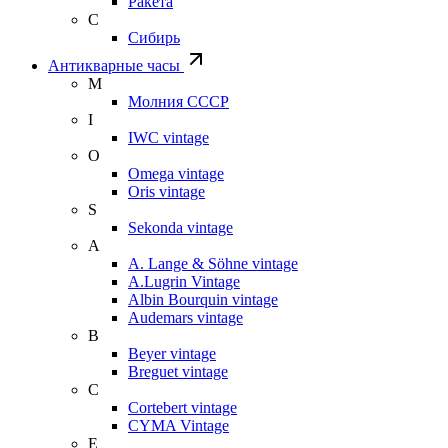
Ракета
С
Сибирь
Антикварные часы
М
Молния СССР
I
IWC vintage
O
Omega vintage
Oris vintage
S
Sekonda vintage
A
A. Lange & Söhne vintage
A.Lugrin Vintage
Albin Bourquin vintage
Audemars vintage
B
Beyer vintage
Breguet vintage
C
Cortebert vintage
CYMA Vintage
E