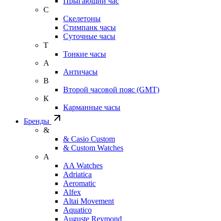
Прыгающий час
С
Скелетоны
Стимпанк часы
Суточные часы
Т
Тонкие часы
А
Античасы
В
Второй часовой пояс (GMT)
К
Карманные часы
Бренды
&
& Casio Custom
& Custom Watches
A
AA Watches
Adriatica
Aeromatic
Alfex
Altai Movement
Aquatico
Auguste Reymond