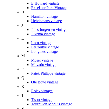
E.Howard vintage
Excelsior Park Vintage
H
Hamilton vintage
Hebdomans vintage
J
Jules Jurgensen vintage
Juvenia vintage
L
Laco vintage
LeCoultre vintage
Longines vintage
M
Moser vintage
Movado vintage
P
Patek Philippe vintage
Q
Qte Botte vintage
R
Rolex vintage
T
Tissot vintage
Tourbillon Mobilis vintage
V