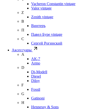
Vacheron Constantin vintage
Valor vintage
Z
Zenith vintage
В
Винтеръ
П
Павел Буре vintage
С
Сергей Рогинский
Аксессуары
A
AK-7
Armo
D
Di-Modell
Diesel
Diloy
F
Fossil
G
Gatinoni
H
Hennessy & Sons