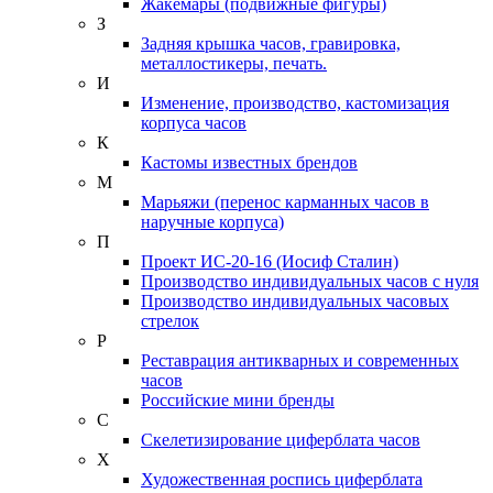
Жакемары (подвижные фигуры)
З
Задняя крышка часов, гравировка,
металлостикеры, печать.
И
Изменение, производство, кастомизация
корпуса часов
К
Кастомы известных брендов
М
Марьяжи (перенос карманных часов в
наручные корпуса)
П
Проект ИС-20-16 (Иосиф Сталин)
Производство индивидуальных часов с нуля
Производство индивидуальных часовых
стрелок
Р
Реставрация антикварных и современных
часов
Российские мини бренды
С
Скелетизирование циферблата часов
Х
Художественная роспись циферблата