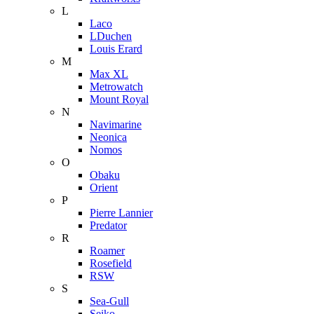
L
Laco
LDuchen
Louis Erard
M
Max XL
Metrowatch
Mount Royal
N
Navimarine
Neonica
Nomos
O
Obaku
Orient
P
Pierre Lannier
Predator
R
Roamer
Rosefield
RSW
S
Sea-Gull
Seiko