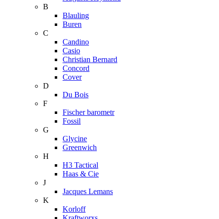
B
Blauling
Buren
C
Candino
Casio
Christian Bernard
Concord
Cover
D
Du Bois
F
Fischer barometr
Fossil
G
Glycine
Greenwich
H
H3 Tactical
Haas & Cie
J
Jacques Lemans
K
Korloff
Kraftworxs