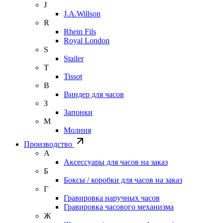
J
J.A.Willson
R
Rhein Fils
Royal London
S
Stailer
T
Tissot
В
Виндер для часов
З
Запонки
М
Молния
Производство
А
Аксессуары для часов на заказ
Б
Боксы / коробки для часов на заказ
Г
Гравировка наручных часов
Гравировка часового механизма
Ж