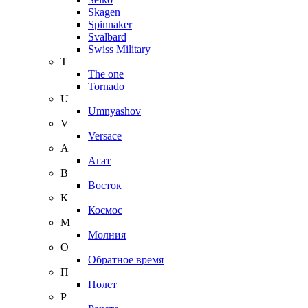
Skagen
Spinnaker
Svalbard
Swiss Military
T
The one
Tornado
U
Umnyashov
V
Versace
А
Агат
В
Восток
К
Космос
М
Молния
О
Обратное время
П
Полет
Р