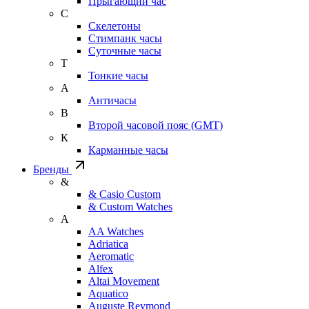
Прыгающий час
С
Скелетоны
Стимпанк часы
Суточные часы
Т
Тонкие часы
А
Античасы
В
Второй часовой пояс (GMT)
К
Карманные часы
Бренды
&
& Casio Custom
& Custom Watches
A
AA Watches
Adriatica
Aeromatic
Alfex
Altai Movement
Aquatico
Auguste Reymond