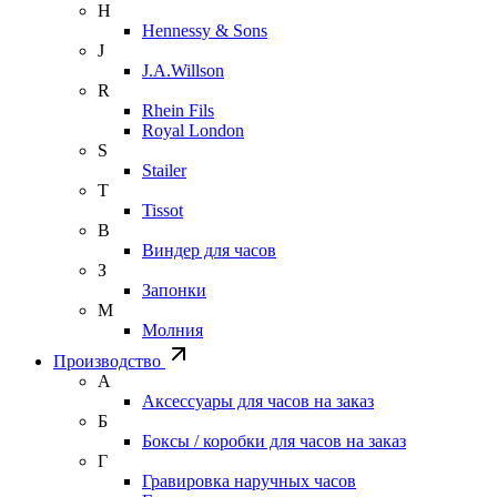
H
Hennessy & Sons
J
J.A.Willson
R
Rhein Fils
Royal London
S
Stailer
T
Tissot
В
Виндер для часов
З
Запонки
М
Молния
Производство
А
Аксессуары для часов на заказ
Б
Боксы / коробки для часов на заказ
Г
Гравировка наручных часов