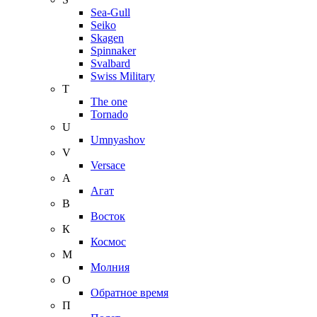
Sea-Gull
Seiko
Skagen
Spinnaker
Svalbard
Swiss Military
T
The one
Tornado
U
Umnyashov
V
Versace
А
Агат
В
Восток
К
Космос
М
Молния
О
Обратное время
П