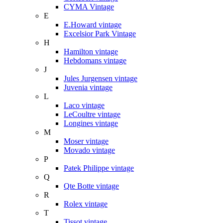
CYMA Vintage
E
E.Howard vintage
Excelsior Park Vintage
H
Hamilton vintage
Hebdomans vintage
J
Jules Jurgensen vintage
Juvenia vintage
L
Laco vintage
LeCoultre vintage
Longines vintage
M
Moser vintage
Movado vintage
P
Patek Philippe vintage
Q
Qte Botte vintage
R
Rolex vintage
T
Tissot vintage