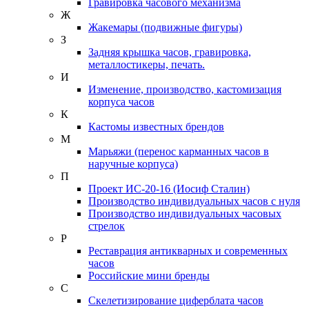
Гравировка часового механизма
Ж
Жакемары (подвижные фигуры)
З
Задняя крышка часов, гравировка,
металлостикеры, печать.
И
Изменение, производство, кастомизация
корпуса часов
К
Кастомы известных брендов
М
Марьяжи (перенос карманных часов в
наручные корпуса)
П
Проект ИС-20-16 (Иосиф Сталин)
Производство индивидуальных часов с нуля
Производство индивидуальных часовых
стрелок
Р
Реставрация антикварных и современных
часов
Российские мини бренды
С
Скелетизирование циферблата часов