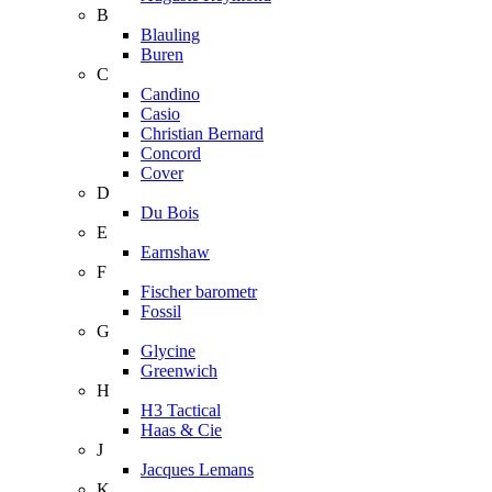
B
Blauling
Buren
C
Candino
Casio
Christian Bernard
Concord
Cover
D
Du Bois
E
Earnshaw
F
Fischer barometr
Fossil
G
Glycine
Greenwich
H
H3 Tactical
Haas & Cie
J
Jacques Lemans
K