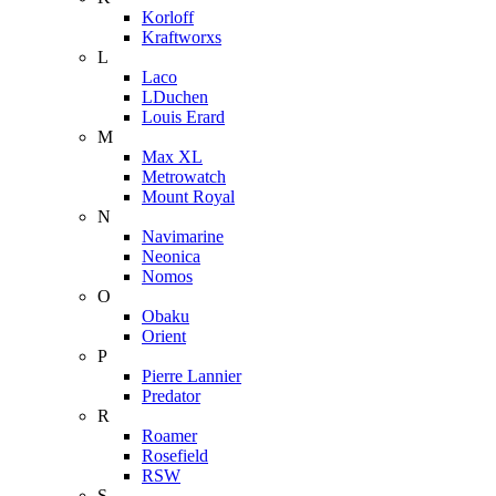
Korloff
Kraftworxs
L
Laco
LDuchen
Louis Erard
M
Max XL
Metrowatch
Mount Royal
N
Navimarine
Neonica
Nomos
O
Obaku
Orient
P
Pierre Lannier
Predator
R
Roamer
Rosefield
RSW
S