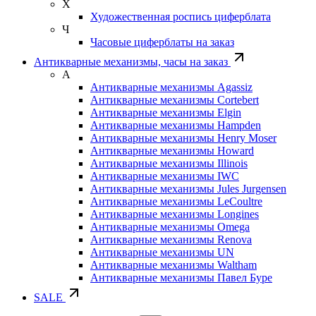
Х
Художественная роспись циферблата
Ч
Часовые циферблаты на заказ
Антикварные механизмы, часы на заказ
А
Антикварные механизмы Agassiz
Антикварные механизмы Cortebert
Антикварные механизмы Elgin
Антикварные механизмы Hampden
Антикварные механизмы Henry Moser
Антикварные механизмы Howard
Антикварные механизмы Illinois
Антикварные механизмы IWC
Антикварные механизмы Jules Jurgensen
Антикварные механизмы LeCoultre
Антикварные механизмы Longines
Антикварные механизмы Omega
Антикварные механизмы Renova
Антикварные механизмы UN
Антикварные механизмы Waltham
Антикварные механизмы Павел Буре
SALE