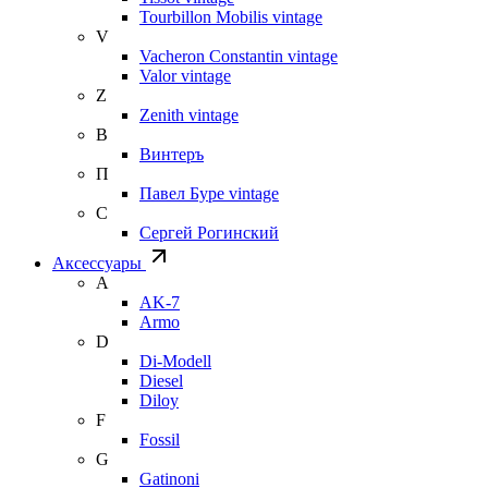
Tourbillon Mobilis vintage
V
Vacheron Constantin vintage
Valor vintage
Z
Zenith vintage
В
Винтеръ
П
Павел Буре vintage
С
Сергей Рогинский
Аксессуары
A
AK-7
Armo
D
Di-Modell
Diesel
Diloy
F
Fossil
G
Gatinoni