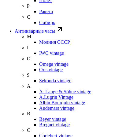
Полет
Р
Ракета
С
Сибирь
Антикварные часы
М
Молния СССР
I
IWC vintage
O
Omega vintage
Oris vintage
S
Sekonda vintage
A
A. Lange & Söhne vintage
A.Lugrin Vintage
Albin Bourquin vintage
Audemars vintage
B
Beyer vintage
Breguet vintage
C
Cortebert vintage