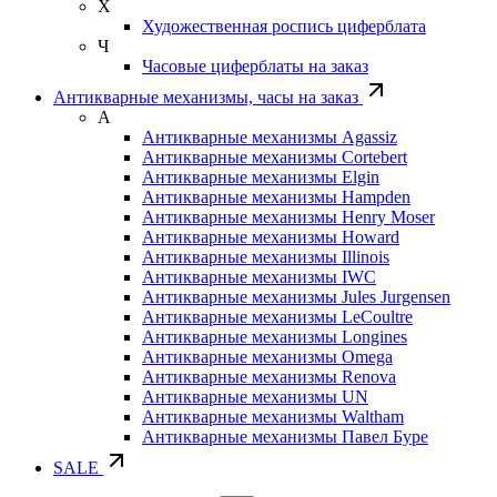
Х
Художественная роспись циферблата
Ч
Часовые циферблаты на заказ
Антикварные механизмы, часы на заказ
А
Антикварные механизмы Agassiz
Антикварные механизмы Cortebert
Антикварные механизмы Elgin
Антикварные механизмы Hampden
Антикварные механизмы Henry Moser
Антикварные механизмы Howard
Антикварные механизмы Illinois
Антикварные механизмы IWC
Антикварные механизмы Jules Jurgensen
Антикварные механизмы LeCoultre
Антикварные механизмы Longines
Антикварные механизмы Omega
Антикварные механизмы Renova
Антикварные механизмы UN
Антикварные механизмы Waltham
Антикварные механизмы Павел Буре
SALE