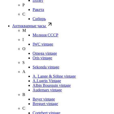
Полет
Р
Ракета
С
Сибирь
Антикварные часы
М
Молния СССР
I
IWC vintage
O
Omega vintage
Oris vintage
S
Sekonda vintage
A
A. Lange & Söhne vintage
A.Lugrin Vintage
Albin Bourquin vintage
Audemars vintage
B
Beyer vintage
Breguet vintage
C
Cortebert vintage