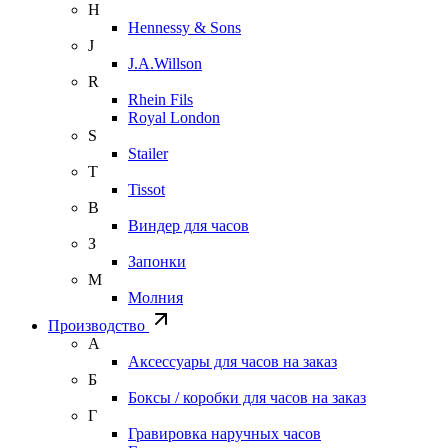
H
Hennessy & Sons
J
J.A.Willson
R
Rhein Fils
Royal London
S
Stailer
T
Tissot
В
Виндер для часов
З
Запонки
М
Молния
Производство
А
Аксессуары для часов на заказ
Б
Боксы / коробки для часов на заказ
Г
Гравировка наручных часов