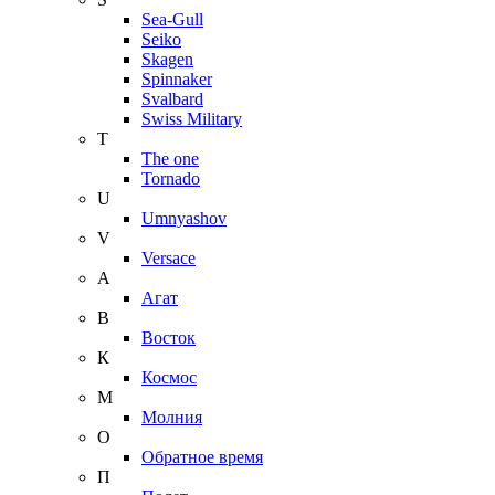
Sea-Gull
Seiko
Skagen
Spinnaker
Svalbard
Swiss Military
T
The one
Tornado
U
Umnyashov
V
Versace
А
Агат
В
Восток
К
Космос
М
Молния
О
Обратное время
П