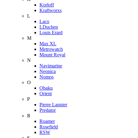
Korloff
Kraftworxs
L
Laco
LDuchen
Louis Erard
M
Max XL
Metrowatch
Mount Royal
N
Navimarine
Neonica
Nomos
O
Obaku
Orient
P
Pierre Lannier
Predator
R
Roamer
Rosefield
RSW
S