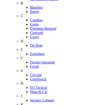
B
Blauling
Buren
C
Candino
Casio
Christian Bernard
Concord
Cover
D
Du Bois
E
Earnshaw
F
Fischer barometr
Fossil
G
Glycine
Greenwich
H
H3 Tactical
Haas & Cie
J
Jacques Lemans
K