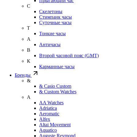
Прыгающий час
С
Скелетоны
Стимпанк часы
Суточные часы
Т
Тонкие часы
А
Античасы
В
Второй часовой пояс (GMT)
К
Карманные часы
Бренды
&
& Casio Custom
& Custom Watches
A
AA Watches
Adriatica
Aeromatic
Alfex
Altai Movement
Aquatico
Auguste Reymond