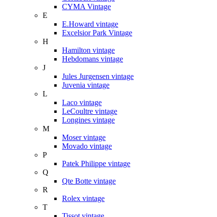
CYMA Vintage
E
E.Howard vintage
Excelsior Park Vintage
H
Hamilton vintage
Hebdomans vintage
J
Jules Jurgensen vintage
Juvenia vintage
L
Laco vintage
LeCoultre vintage
Longines vintage
M
Moser vintage
Movado vintage
P
Patek Philippe vintage
Q
Qte Botte vintage
R
Rolex vintage
T
Tissot vintage