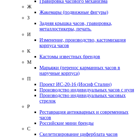
Гравировка часового механизма
Ж
Жакемары (подвижные фигуры)
З
Задняя крышка часов, гравировка,
металлостикеры, печать.
И
Изменение, производство, кастомизация
корпуса часов
К
Кастомы известных брендов
М
Марьяжи (перенос карманных часов в
наручные корпуса)
П
Проект ИС-20-16 (Иосиф Сталин)
Производство индивидуальных часов с нуля
Производство индивидуальных часовых
стрелок
Р
Реставрация антикварных и современных
часов
Российские мини бренды
С
Скелетизирование циферблата часов