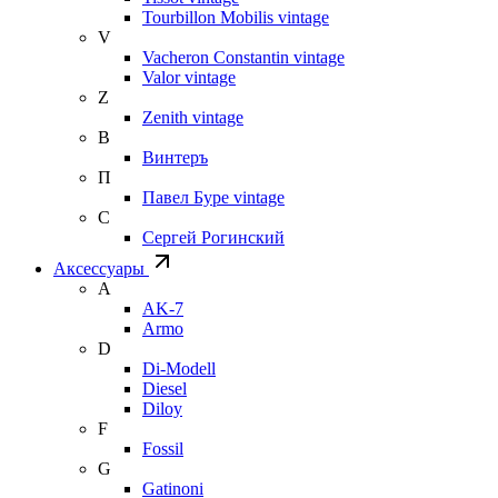
Tourbillon Mobilis vintage
V
Vacheron Constantin vintage
Valor vintage
Z
Zenith vintage
В
Винтеръ
П
Павел Буре vintage
С
Сергей Рогинский
Аксессуары
A
AK-7
Armo
D
Di-Modell
Diesel
Diloy
F
Fossil
G
Gatinoni