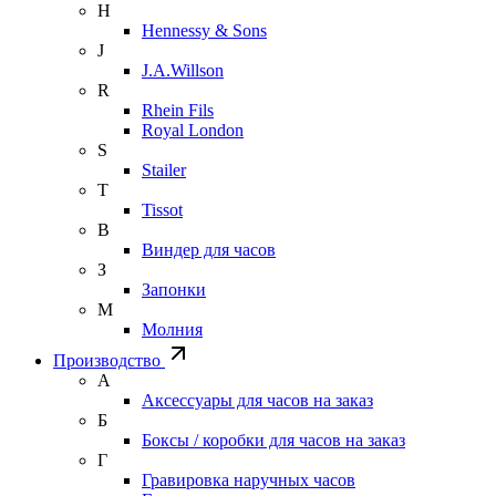
H
Hennessy & Sons
J
J.A.Willson
R
Rhein Fils
Royal London
S
Stailer
T
Tissot
В
Виндер для часов
З
Запонки
М
Молния
Производство
А
Аксессуары для часов на заказ
Б
Боксы / коробки для часов на заказ
Г
Гравировка наручных часов