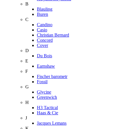
B
Blauling
Buren
C
Candino
Casio
Christian Bernard
Concord
Cover
D
Du Bois
E
Earnshaw
F
Fischer barometr
Fossil
G
Glycine
Greenwich
H
H3 Tactical
Haas & Cie
J
Jacques Lemans
K