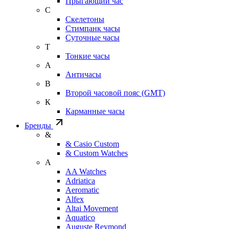
Прыгающий час
С
Скелетоны
Стимпанк часы
Суточные часы
Т
Тонкие часы
А
Античасы
В
Второй часовой пояс (GMT)
К
Карманные часы
Бренды
&
& Casio Custom
& Custom Watches
A
AA Watches
Adriatica
Aeromatic
Alfex
Altai Movement
Aquatico
Auguste Reymond