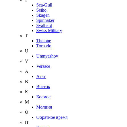
Sea-Gull
Seiko
Skagen
Spinnaker
Svalbard
Swiss Military
T
The one
Tornado
U
Umnyashov
V
Versace
А
Агат
В
Восток
К
Космос
М
Молния
О
Обратное время
П