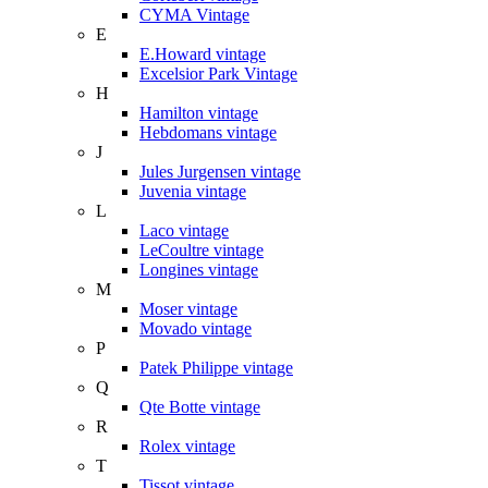
CYMA Vintage
E
E.Howard vintage
Excelsior Park Vintage
H
Hamilton vintage
Hebdomans vintage
J
Jules Jurgensen vintage
Juvenia vintage
L
Laco vintage
LeCoultre vintage
Longines vintage
M
Moser vintage
Movado vintage
P
Patek Philippe vintage
Q
Qte Botte vintage
R
Rolex vintage
T
Tissot vintage