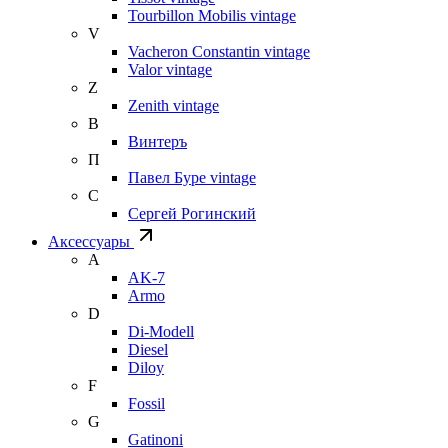
Tourbillon Mobilis vintage
V
Vacheron Constantin vintage
Valor vintage
Z
Zenith vintage
В
Винтеръ
П
Павел Буре vintage
С
Сергей Рогинский
Аксессуары
A
AK-7
Armo
D
Di-Modell
Diesel
Diloy
F
Fossil
G
Gatinoni