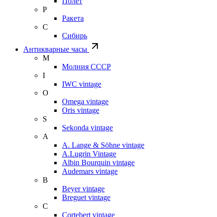
Полет
Р
Ракета
С
Сибирь
Антикварные часы
М
Молния СССР
I
IWC vintage
O
Omega vintage
Oris vintage
S
Sekonda vintage
A
A. Lange & Söhne vintage
A.Lugrin Vintage
Albin Bourquin vintage
Audemars vintage
B
Beyer vintage
Breguet vintage
C
Cortebert vintage