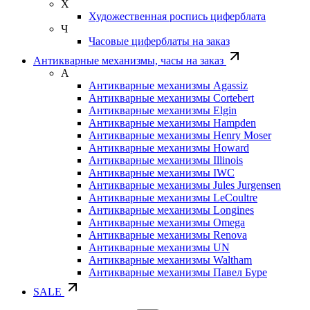
Х
Художественная роспись циферблата
Ч
Часовые циферблаты на заказ
Антикварные механизмы, часы на заказ
А
Антикварные механизмы Agassiz
Антикварные механизмы Cortebert
Антикварные механизмы Elgin
Антикварные механизмы Hampden
Антикварные механизмы Henry Moser
Антикварные механизмы Howard
Антикварные механизмы Illinois
Антикварные механизмы IWC
Антикварные механизмы Jules Jurgensen
Антикварные механизмы LeCoultre
Антикварные механизмы Longines
Антикварные механизмы Omega
Антикварные механизмы Renova
Антикварные механизмы UN
Антикварные механизмы Waltham
Антикварные механизмы Павел Буре
SALE