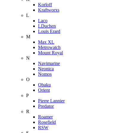
Korloff
Kraftworxs
L
Laco
LDuchen
Louis Erard
M
Max XL
Metrowatch
Mount Royal
N
Navimarine
Neonica
Nomos
O
Obaku
Orient
P
Pierre Lannier
Predator
R
Roamer
Rosefield
RSW
S