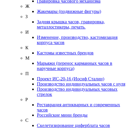
Гравировка часового механизма
Ж
Жакемары (подвижные фигуры)
З
Задняя крышка часов, гравировка,
металлостикеры, печать.
И
Изменение, производство, кастомизация
корпуса часов
К
Кастомы известных брендов
М
Марьяжи (перенос карманных часов в
наручные корпуса)
П
Проект ИС-20-16 (Иосиф Сталин)
Производство индивидуальных часов с нуля
Производство индивидуальных часовых
стрелок
Р
Реставрация антикварных и современных
часов
Российские мини бренды
С
Скелетизирование циферблата часов