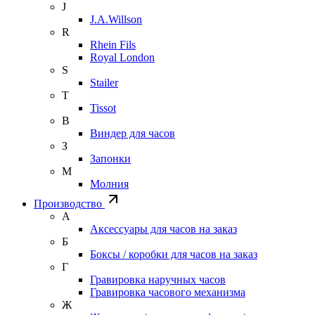
J
J.A.Willson
R
Rhein Fils
Royal London
S
Stailer
T
Tissot
В
Виндер для часов
З
Запонки
М
Молния
Производство
А
Аксессуары для часов на заказ
Б
Боксы / коробки для часов на заказ
Г
Гравировка наручных часов
Гравировка часового механизма
Ж