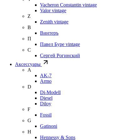
Vacheron Constantin vintage
Valor vintage
Z
Zenith vintage
В
Винтеръ
П
Павел Буре vintage
С
Сергей Рогинский
Аксессуары
A
AK-7
Armo
D
Di-Modell
Diesel
Diloy
F
Fossil
G
Gatinoni
H
Hennessy & Sons