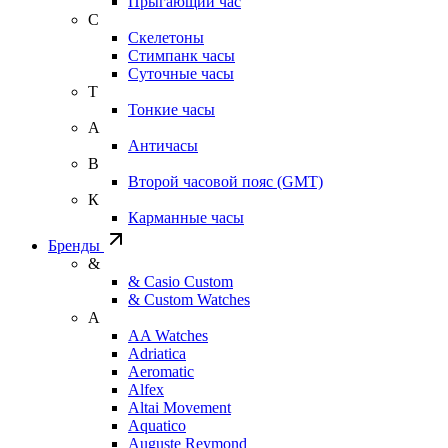
Прыгающий час
С
Скелетоны
Стимпанк часы
Суточные часы
Т
Тонкие часы
А
Античасы
В
Второй часовой пояс (GMT)
К
Карманные часы
Бренды
&
& Casio Custom
& Custom Watches
A
AA Watches
Adriatica
Aeromatic
Alfex
Altai Movement
Aquatico
Auguste Reymond