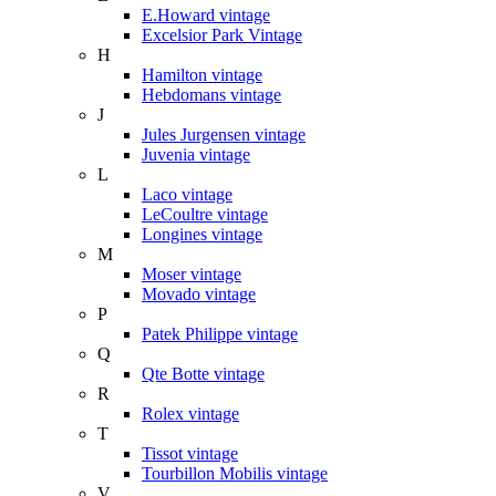
E.Howard vintage
Excelsior Park Vintage
H
Hamilton vintage
Hebdomans vintage
J
Jules Jurgensen vintage
Juvenia vintage
L
Laco vintage
LeCoultre vintage
Longines vintage
M
Moser vintage
Movado vintage
P
Patek Philippe vintage
Q
Qte Botte vintage
R
Rolex vintage
T
Tissot vintage
Tourbillon Mobilis vintage
V