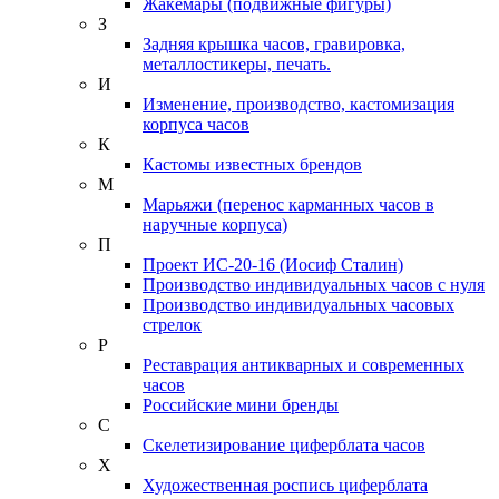
Жакемары (подвижные фигуры)
З
Задняя крышка часов, гравировка,
металлостикеры, печать.
И
Изменение, производство, кастомизация
корпуса часов
К
Кастомы известных брендов
М
Марьяжи (перенос карманных часов в
наручные корпуса)
П
Проект ИС-20-16 (Иосиф Сталин)
Производство индивидуальных часов с нуля
Производство индивидуальных часовых
стрелок
Р
Реставрация антикварных и современных
часов
Российские мини бренды
С
Скелетизирование циферблата часов
Х
Художественная роспись циферблата