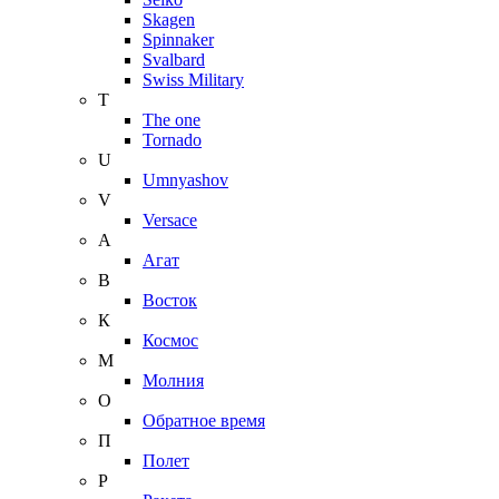
Skagen
Spinnaker
Svalbard
Swiss Military
T
The one
Tornado
U
Umnyashov
V
Versace
А
Агат
В
Восток
К
Космос
М
Молния
О
Обратное время
П
Полет
Р