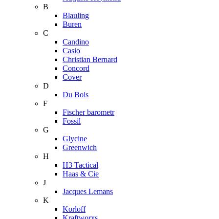
B
Blauling
Buren
C
Candino
Casio
Christian Bernard
Concord
Cover
D
Du Bois
F
Fischer barometr
Fossil
G
Glycine
Greenwich
H
H3 Tactical
Haas & Cie
J
Jacques Lemans
K
Korloff
Kraftworxs