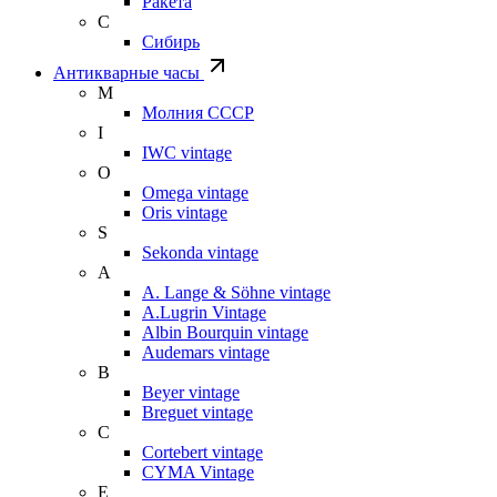
Ракета
С
Сибирь
Антикварные часы
М
Молния СССР
I
IWC vintage
O
Omega vintage
Oris vintage
S
Sekonda vintage
A
A. Lange & Söhne vintage
A.Lugrin Vintage
Albin Bourquin vintage
Audemars vintage
B
Beyer vintage
Breguet vintage
C
Cortebert vintage
CYMA Vintage
E