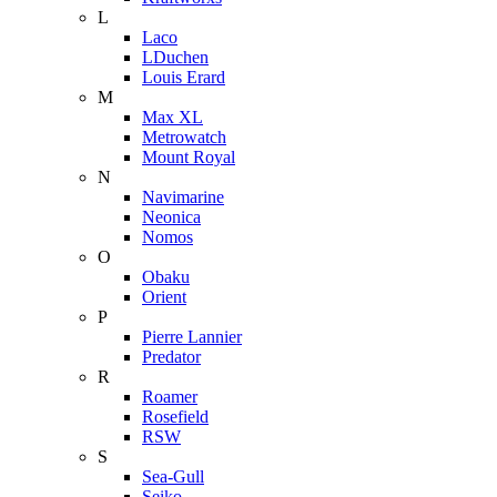
L
Laco
LDuchen
Louis Erard
M
Max XL
Metrowatch
Mount Royal
N
Navimarine
Neonica
Nomos
O
Obaku
Orient
P
Pierre Lannier
Predator
R
Roamer
Rosefield
RSW
S
Sea-Gull
Seiko