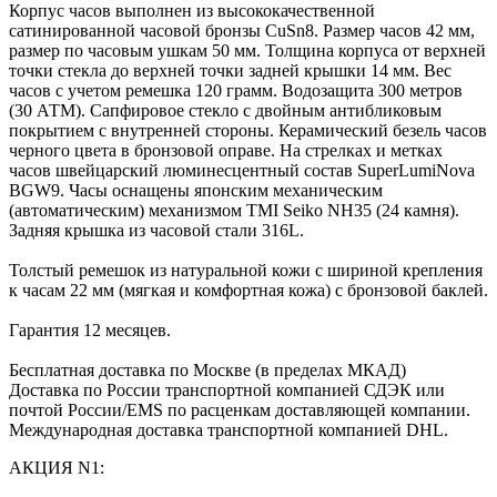
Корпус часов выполнен из высококачественной
сатинированной часовой бронзы CuSn8. Размер часов 42 мм,
размер по часовым ушкам 50 мм. Толщина корпуса от верхней
точки стекла до верхней точки задней крышки 14 мм. Вес
часов с учетом ремешка 120 грамм. Водозащита 300 метров
(30 АТМ). Сапфировое стекло с двойным антибликовым
покрытием с внутренней стороны. Керамический безель часов
черного цвета в бронзовой оправе. На стрелках и метках
часов швейцарский люминесцентный состав SuperLumiNova
BGW9. Часы оснащены японским механическим
(автоматическим) механизмом TMI Seiko NH35 (24 камня).
Задняя крышка из часовой стали 316L.
Толстый ремешок из натуральной кожи с шириной крепления
к часам 22 мм (мягкая и комфортная кожа) с бронзовой баклей.
Гарантия 12 месяцев.
Бесплатная доставка по Москве (в пределах МКАД)
Доставка по России транспортной компанией СДЭК или
почтой России/EMS по расценкам доставляющей компании.
Международная доставка транспортной компанией DHL.
АКЦИЯ N1: