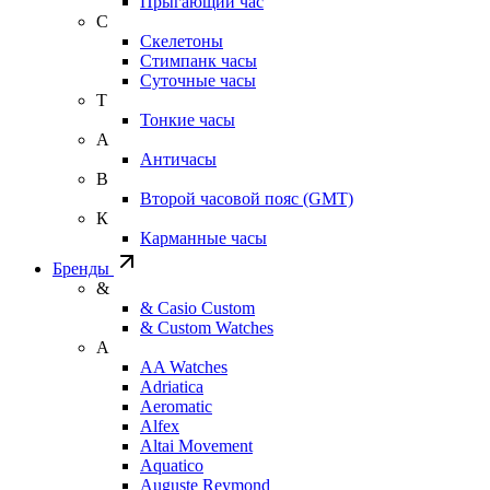
Прыгающий час
С
Скелетоны
Стимпанк часы
Суточные часы
Т
Тонкие часы
А
Античасы
В
Второй часовой пояс (GMT)
К
Карманные часы
Бренды
&
& Casio Custom
& Custom Watches
A
AA Watches
Adriatica
Aeromatic
Alfex
Altai Movement
Aquatico
Auguste Reymond