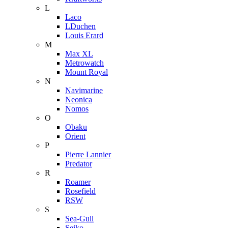
L
Laco
LDuchen
Louis Erard
M
Max XL
Metrowatch
Mount Royal
N
Navimarine
Neonica
Nomos
O
Obaku
Orient
P
Pierre Lannier
Predator
R
Roamer
Rosefield
RSW
S
Sea-Gull
Seiko