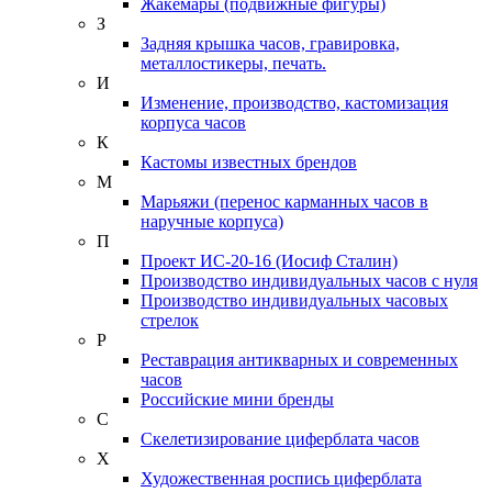
Жакемары (подвижные фигуры)
З
Задняя крышка часов, гравировка,
металлостикеры, печать.
И
Изменение, производство, кастомизация
корпуса часов
К
Кастомы известных брендов
М
Марьяжи (перенос карманных часов в
наручные корпуса)
П
Проект ИС-20-16 (Иосиф Сталин)
Производство индивидуальных часов с нуля
Производство индивидуальных часовых
стрелок
Р
Реставрация антикварных и современных
часов
Российские мини бренды
С
Скелетизирование циферблата часов
Х
Художественная роспись циферблата