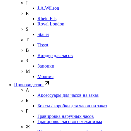
J
J.A.Willson
R
Rhein Fils
Royal London
S
Stailer
T
Tissot
В
Виндер для часов
З
Запонки
М
Молния
Производство
А
Аксессуары для часов на заказ
Б
Боксы / коробки для часов на заказ
Г
Гравировка наручных часов
Гравировка часового механизма
Ж