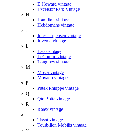
E.Howard vintage
Excelsior Park Vintage
H
Hamilton vintage
Hebdomans vintage
J
Jules Jurgensen vintage
Juvenia vintage
L
Laco vintage
LeCoultre vintage
Longines vintage
M
Moser vintage
Movado vintage
P
Patek Philippe vintage
Q
Qte Botte vintage
R
Rolex vintage
T
Tissot vintage
Tourbillon Mobilis vintage
V