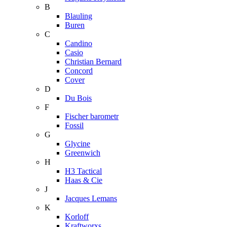
B
Blauling
Buren
C
Candino
Casio
Christian Bernard
Concord
Cover
D
Du Bois
F
Fischer barometr
Fossil
G
Glycine
Greenwich
H
H3 Tactical
Haas & Cie
J
Jacques Lemans
K
Korloff
Kraftworxs