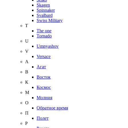
Skagen
Spinnaker
Svalbard
Swiss Military
T
The one
Tornado
U
Umnyashov
V
Versace
А
Агат
В
Восток
К
Космос
М
Молния
О
Обратное время
П
Полет
Р