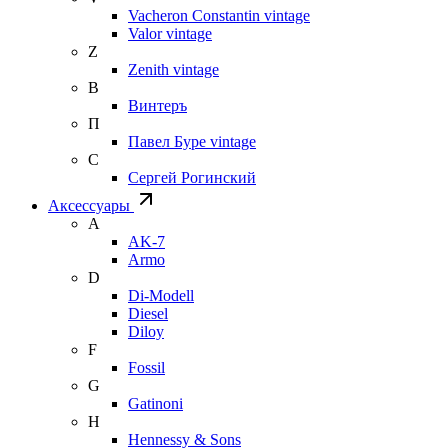
Vacheron Constantin vintage
Valor vintage
Z
Zenith vintage
В
Винтеръ
П
Павел Буре vintage
С
Сергей Рогинский
Аксессуары
A
AK-7
Armo
D
Di-Modell
Diesel
Diloy
F
Fossil
G
Gatinoni
H
Hennessy & Sons