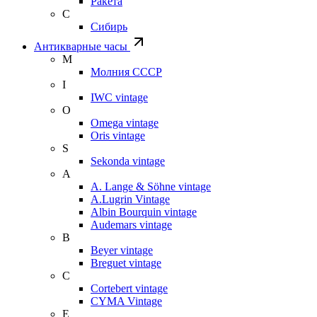
Ракета
С
Сибирь
Антикварные часы
М
Молния СССР
I
IWC vintage
O
Omega vintage
Oris vintage
S
Sekonda vintage
A
A. Lange & Söhne vintage
A.Lugrin Vintage
Albin Bourquin vintage
Audemars vintage
B
Beyer vintage
Breguet vintage
C
Cortebert vintage
CYMA Vintage
E