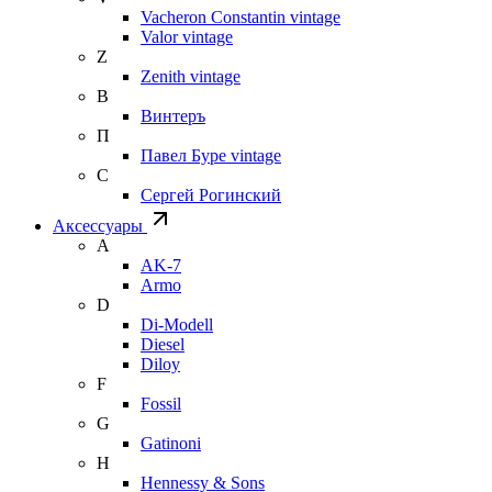
Vacheron Constantin vintage
Valor vintage
Z
Zenith vintage
В
Винтеръ
П
Павел Буре vintage
С
Сергей Рогинский
Аксессуары
A
AK-7
Armo
D
Di-Modell
Diesel
Diloy
F
Fossil
G
Gatinoni
H
Hennessy & Sons