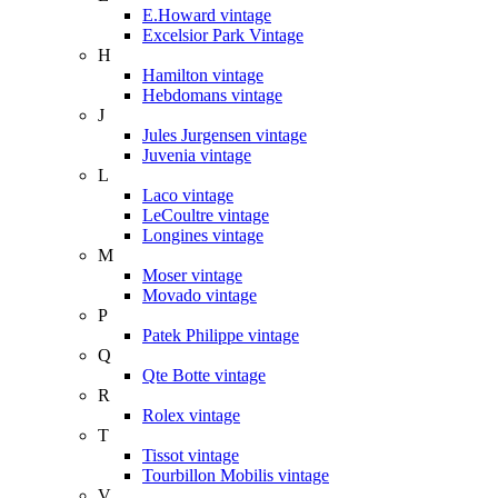
E.Howard vintage
Excelsior Park Vintage
H
Hamilton vintage
Hebdomans vintage
J
Jules Jurgensen vintage
Juvenia vintage
L
Laco vintage
LeCoultre vintage
Longines vintage
M
Moser vintage
Movado vintage
P
Patek Philippe vintage
Q
Qte Botte vintage
R
Rolex vintage
T
Tissot vintage
Tourbillon Mobilis vintage
V