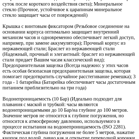
суток после короткого воздействия света); Минеральное
стекло (Прочное, устойчивое к царапинам минеральное
стекло защищает часы от повреждений)
Крышка с винтовым фиксатором (Резьбовое соединение на
основании корпуса оптимально защищает внутренний
механизм часов и одновременно обеспечивает легкий доступ,
например, при замене аккумулятора); Прочный корпус из
нержавеющей стали; Браслет из нержавеющей стали
(Надежный, прочный и элегантный: браслет из нержавеющей
стали придает Вашим часам классический вид);
Предохранительная защелка (Всегда надежно: у этих часов
есть особая безопасная предохранительная защелка, которая
помогает предотвратить случайное расстегивание ремешка); 3
года - 1 батарейка (Батарейка обеспечивает часы достаточным
питанием приблизительно на три года)
Водонепроницаемость (10 Бар) (Идеально подходит для
плавания с маской и трубкой: часы являются
водонепроницаемыми до 10 Бар/на глубине до 100 метров.
Значение метров не относится к глубине погружения, но
относится к атмосферному давлению, используемого в
процессе испытания на водонепроницаемость (ISO 2281).
Фактическая глубина погружения не более 5 метров, нажатие
кнопок под водой, равно как и открытие переводной коронки