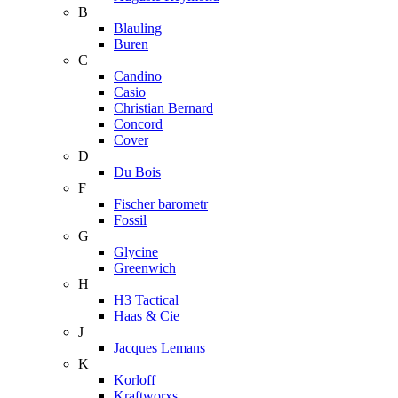
B
Blauling
Buren
C
Candino
Casio
Christian Bernard
Concord
Cover
D
Du Bois
F
Fischer barometr
Fossil
G
Glycine
Greenwich
H
H3 Tactical
Haas & Cie
J
Jacques Lemans
K
Korloff
Kraftworxs