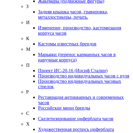
Жакемары (подвижные фигуры)
З
Задняя крышка часов, гравировка,
металлостикеры, печать.
И
Изменение, производство, кастомизация
корпуса часов
К
Кастомы известных брендов
М
Марьяжи (перенос карманных часов в
наручные корпуса)
П
Проект ИС-20-16 (Иосиф Сталин)
Производство индивидуальных часов с нуля
Производство индивидуальных часовых
стрелок
Р
Реставрация антикварных и современных
часов
Российские мини бренды
С
Скелетизирование циферблата часов
Х
Художественная роспись циферблата