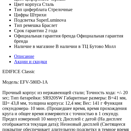
Цвет корпуса
Сталь
Тип циферблата
Стрелочные
Цифры
Штрихи
Подсветка
SuperLuminova
Тип ремешка
Браслет
Срок гарантии
2 года
Официальная гарантия бренда
Официальная гарантия
бренда
Наличие в магазине
В наличии в ТЦ Бутово Молл
Описание
Акции и скидки
EDIFICE Classic
Модель: EFV-580D-1A
Прочный корпус из нержавеющей стали; Точность хода: +/- 20
sec; Тип батарейки: SR920SW Габаритные размеры: В=41 мм,
Ш= 43,8 мм, толщина корпуса: 12,4 мм; Вес: 141 г Функция
секундомера- 10 мин. (Прошедшее время, время прохождения
круга и общее время измеряются с точностью в 1 секунду.
Предел измерений 10 минут); Дисплей с датой (На дисплее
отображается текущая дата); Неоновый дисплей (Светящееся
покрытие обеспечивает длительную подсветку в темное время