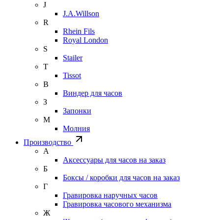
J
J.A.Willson
R
Rhein Fils
Royal London
S
Stailer
T
Tissot
В
Виндер для часов
З
Запонки
М
Молния
Производство
А
Аксессуары для часов на заказ
Б
Боксы / коробки для часов на заказ
Г
Гравировка наручных часов
Гравировка часового механизма
Ж