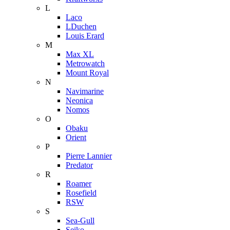
L
Laco
LDuchen
Louis Erard
M
Max XL
Metrowatch
Mount Royal
N
Navimarine
Neonica
Nomos
O
Obaku
Orient
P
Pierre Lannier
Predator
R
Roamer
Rosefield
RSW
S
Sea-Gull
Seiko