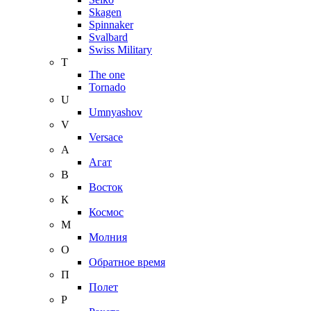
Skagen
Spinnaker
Svalbard
Swiss Military
T
The one
Tornado
U
Umnyashov
V
Versace
А
Агат
В
Восток
К
Космос
М
Молния
О
Обратное время
П
Полет
Р