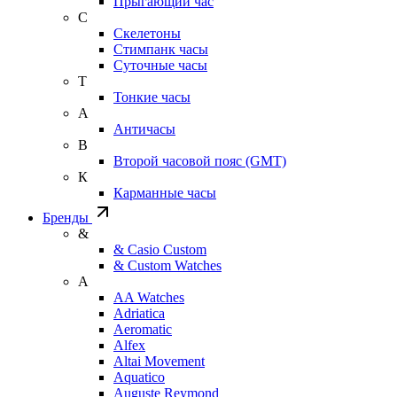
Прыгающий час
С
Скелетоны
Стимпанк часы
Суточные часы
Т
Тонкие часы
А
Античасы
В
Второй часовой пояс (GMT)
К
Карманные часы
Бренды
&
& Casio Custom
& Custom Watches
A
AA Watches
Adriatica
Aeromatic
Alfex
Altai Movement
Aquatico
Auguste Reymond