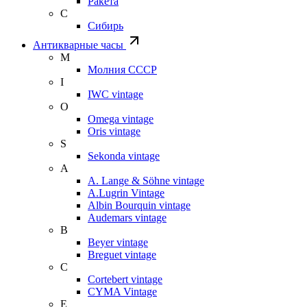
Ракета
С
Сибирь
Антикварные часы
М
Молния СССР
I
IWC vintage
O
Omega vintage
Oris vintage
S
Sekonda vintage
A
A. Lange & Söhne vintage
A.Lugrin Vintage
Albin Bourquin vintage
Audemars vintage
B
Beyer vintage
Breguet vintage
C
Cortebert vintage
CYMA Vintage
E