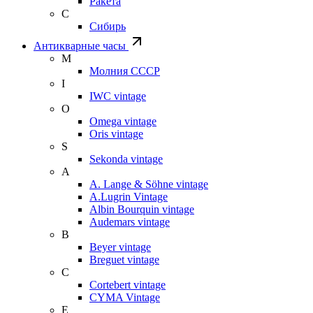
Ракета
С
Сибирь
Антикварные часы
М
Молния СССР
I
IWC vintage
O
Omega vintage
Oris vintage
S
Sekonda vintage
A
A. Lange & Söhne vintage
A.Lugrin Vintage
Albin Bourquin vintage
Audemars vintage
B
Beyer vintage
Breguet vintage
C
Cortebert vintage
CYMA Vintage
E