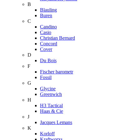
B
Blauling
Buren
C
Candino
Casio
Christian Bernard
Concord
Cover
D
Du Bois
F
Fischer barometr
Fossil
G
Glycine
Greenwich
H
H3 Tactical
Haas & Cie
J
Jacques Lemans
K
Korloff
Kraftworxs