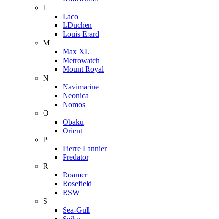
L
Laco
LDuchen
Louis Erard
M
Max XL
Metrowatch
Mount Royal
N
Navimarine
Neonica
Nomos
O
Obaku
Orient
P
Pierre Lannier
Predator
R
Roamer
Rosefield
RSW
S
Sea-Gull
Seiko