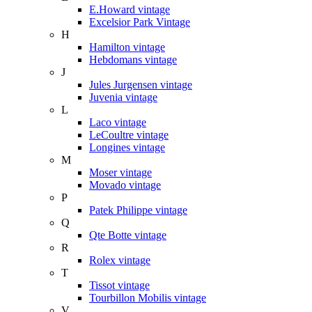
E.Howard vintage
Excelsior Park Vintage
H
Hamilton vintage
Hebdomans vintage
J
Jules Jurgensen vintage
Juvenia vintage
L
Laco vintage
LeCoultre vintage
Longines vintage
M
Moser vintage
Movado vintage
P
Patek Philippe vintage
Q
Qte Botte vintage
R
Rolex vintage
T
Tissot vintage
Tourbillon Mobilis vintage
V