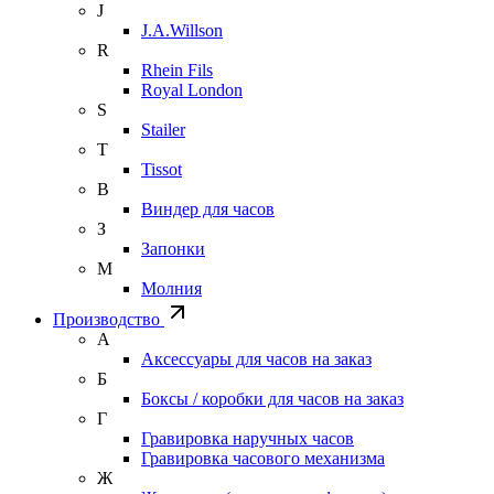
J
J.A.Willson
R
Rhein Fils
Royal London
S
Stailer
T
Tissot
В
Виндер для часов
З
Запонки
М
Молния
Производство
А
Аксессуары для часов на заказ
Б
Боксы / коробки для часов на заказ
Г
Гравировка наручных часов
Гравировка часового механизма
Ж