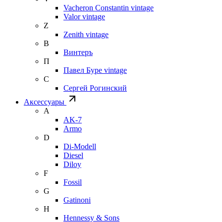
Vacheron Constantin vintage
Valor vintage
Z
Zenith vintage
В
Винтеръ
П
Павел Буре vintage
С
Сергей Рогинский
Аксессуары
A
AK-7
Armo
D
Di-Modell
Diesel
Diloy
F
Fossil
G
Gatinoni
H
Hennessy & Sons