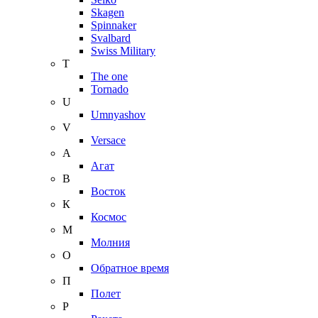
Skagen
Spinnaker
Svalbard
Swiss Military
T
The one
Tornado
U
Umnyashov
V
Versace
А
Агат
В
Восток
К
Космос
М
Молния
О
Обратное время
П
Полет
Р