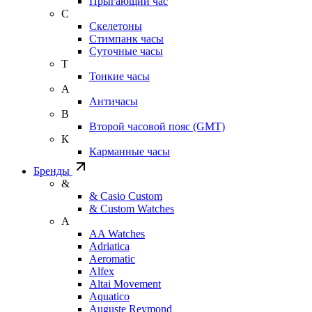
Прыгающий час
С
Скелетоны
Стимпанк часы
Суточные часы
Т
Тонкие часы
А
Античасы
В
Второй часовой пояс (GMT)
К
Карманные часы
Бренды
&
& Casio Custom
& Custom Watches
A
AA Watches
Adriatica
Aeromatic
Alfex
Altai Movement
Aquatico
Auguste Reymond