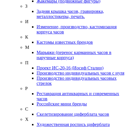
Жакемары (подвижные фигуры)
З
Задняя крышка часов, гравировка,
металлостикеры, печать.
И
Изменение, производство, кастомизация
корпуса часов
К
Кастомы известных брендов
М
Марьяжи (перенос карманных часов в
наручные корпуса)
П
Проект ИС-20-16 (Иосиф Сталин)
Производство индивидуальных часов с нуля
Производство индивидуальных часовых
стрелок
Р
Реставрация антикварных и современных
часов
Российские мини бренды
С
Скелетизирование циферблата часов
Х
Художественная роспись циферблата