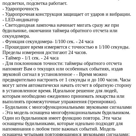
подсветки, подсветка работает.
- Ударопрочность
- Ударопрочная конструкция защищает от ударов и вибрации.
- LED-индикатор
- Светодиодная лампочка начинает мигать сразу же при
будильнике, окончании таймера обратного отсчета или
секундомера.
- Функция секундомера- 1/100 сек. - 24 часа
- Прошедшее время измеряется с точностью в 1/100 секунды.
Пределы измерения достигают 24 часов.
- Таймер - 1/1 сек. - 24 часа
- Для поклонников точности: таймеры обратного отсчета
напомнят Вам о текущих или особенных событиях, издав
звуковой сигнал в установленное - - Время можно
предварительно настроить от 1 секунды и до 100 часов. Часы
могут затем автоматически начать отсчет в обратную сторону
в установленное время. Идеальное решение для людей,
которым необходимо ежедневно принимать лекарства или
выполнять промежуточные упражнения (тренировки).
- Будильник с многофункциональными звуковыми сигналами
- Эта модель оснащена многофункциональным будильником.
Один из будильников имеет функцию повтора. Эти часы
оснащены будильниками, которые идеально подходят для
напоминания о любом типе важных событий. Модель
оснащена четырьмя повторяющимися звуковыми сигналами: