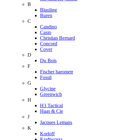
B
Blauling
Buren
C
Candino
Casio
Christian Bernard
Concord
Cover
D
Du Bois
F
Fischer barometr
Fossil
G
Glycine
Greenwich
H
H3 Tactical
Haas & Cie
J
Jacques Lemans
K
Korloff
Kraftworxs