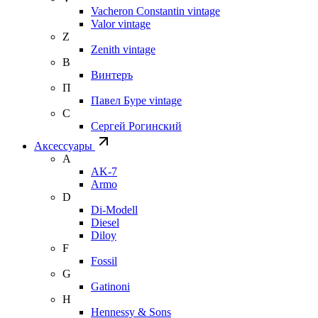
Vacheron Constantin vintage
Valor vintage
Z
Zenith vintage
В
Винтеръ
П
Павел Буре vintage
С
Сергей Рогинский
Аксессуары
A
AK-7
Armo
D
Di-Modell
Diesel
Diloy
F
Fossil
G
Gatinoni
H
Hennessy & Sons