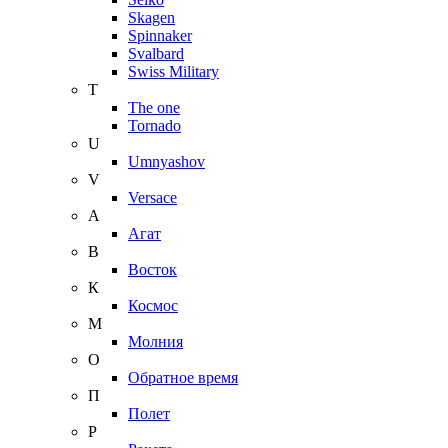
Skagen
Spinnaker
Svalbard
Swiss Military
T
The one
Tornado
U
Umnyashov
V
Versace
А
Агат
В
Восток
К
Космос
М
Молния
О
Обратное время
П
Полет
Р