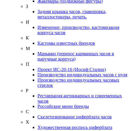
Жакемары (подвижные фигуры)
З
Задняя крышка часов, гравировка,
металлостикеры, печать.
И
Изменение, производство, кастомизация
корпуса часов
К
Кастомы известных брендов
М
Марьяжи (перенос карманных часов в
наручные корпуса)
П
Проект ИС-20-16 (Иосиф Сталин)
Производство индивидуальных часов с нуля
Производство индивидуальных часовых
стрелок
Р
Реставрация антикварных и современных
часов
Российские мини бренды
С
Скелетизирование циферблата часов
Х
Художественная роспись циферблата