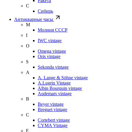
Ракета
С
Сибирь
Антикварные часы
М
Молния СССР
I
IWC vintage
O
Omega vintage
Oris vintage
S
Sekonda vintage
A
A. Lange & Söhne vintage
A.Lugrin Vintage
Albin Bourquin vintage
Audemars vintage
B
Beyer vintage
Breguet vintage
C
Cortebert vintage
CYMA Vintage
E