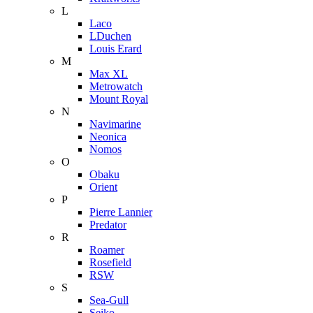
L
Laco
LDuchen
Louis Erard
M
Max XL
Metrowatch
Mount Royal
N
Navimarine
Neonica
Nomos
O
Obaku
Orient
P
Pierre Lannier
Predator
R
Roamer
Rosefield
RSW
S
Sea-Gull
Seiko