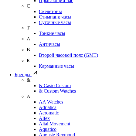
Прыгающий час
С
Скелетоны
Стимпанк часы
Суточные часы
Т
Тонкие часы
А
Античасы
В
Второй часовой пояс (GMT)
К
Карманные часы
Бренды
&
& Casio Custom
& Custom Watches
A
AA Watches
Adriatica
Aeromatic
Alfex
Altai Movement
Aquatico
Auguste Reymond