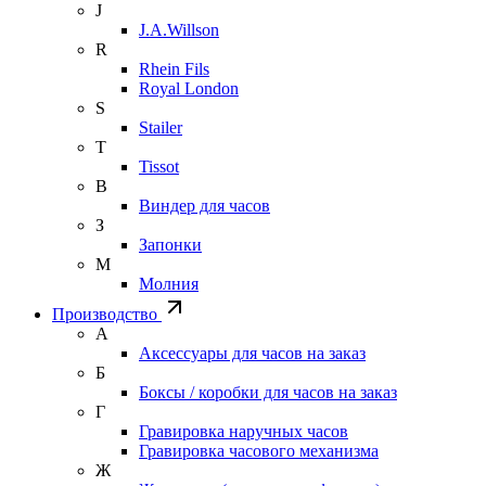
J
J.A.Willson
R
Rhein Fils
Royal London
S
Stailer
T
Tissot
В
Виндер для часов
З
Запонки
М
Молния
Производство
А
Аксессуары для часов на заказ
Б
Боксы / коробки для часов на заказ
Г
Гравировка наручных часов
Гравировка часового механизма
Ж