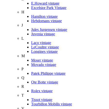
E.Howard vintage
Excelsior Park Vintage
H
Hamilton vintage
Hebdomans vintage
J
Jules Jurgensen vintage
Juvenia vintage
L
Laco vintage
LeCoultre vintage
Longines vintage
M
Moser vintage
Movado vintage
P
Patek Philippe vintage
Q
Qte Botte vintage
R
Rolex vintage
T
Tissot vintage
Tourbillon Mobilis vintage
V