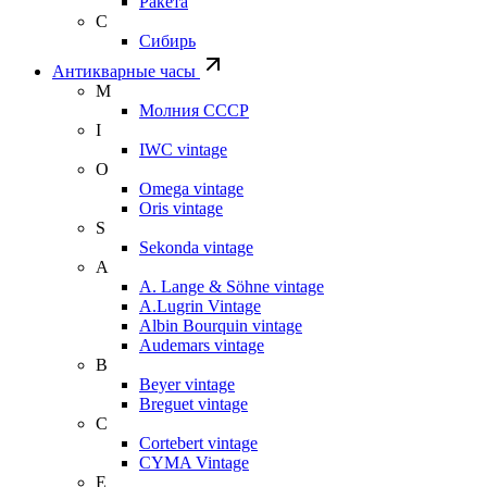
Ракета
С
Сибирь
Антикварные часы
М
Молния СССР
I
IWC vintage
O
Omega vintage
Oris vintage
S
Sekonda vintage
A
A. Lange & Söhne vintage
A.Lugrin Vintage
Albin Bourquin vintage
Audemars vintage
B
Beyer vintage
Breguet vintage
C
Cortebert vintage
CYMA Vintage
E