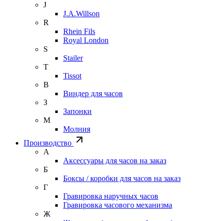
J
J.A.Willson
R
Rhein Fils
Royal London
S
Stailer
T
Tissot
В
Виндер для часов
З
Запонки
М
Молния
Производство
А
Аксессуары для часов на заказ
Б
Боксы / коробки для часов на заказ
Г
Гравировка наручных часов
Гравировка часового механизма
Ж