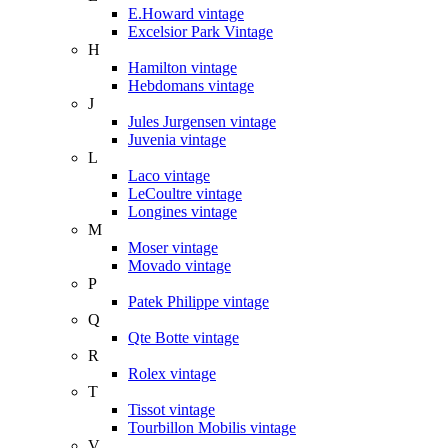
E.Howard vintage
Excelsior Park Vintage
H
Hamilton vintage
Hebdomans vintage
J
Jules Jurgensen vintage
Juvenia vintage
L
Laco vintage
LeCoultre vintage
Longines vintage
M
Moser vintage
Movado vintage
P
Patek Philippe vintage
Q
Qte Botte vintage
R
Rolex vintage
T
Tissot vintage
Tourbillon Mobilis vintage
V