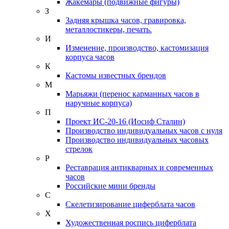
Жакемары (подвижные фигуры)
З
Задняя крышка часов, гравировка,
металлостикеры, печать.
И
Изменение, производство, кастомизация
корпуса часов
К
Кастомы известных брендов
М
Марьяжи (перенос карманных часов в
наручные корпуса)
П
Проект ИС-20-16 (Иосиф Сталин)
Производство индивидуальных часов с нуля
Производство индивидуальных часовых
стрелок
Р
Реставрация антикварных и современных
часов
Российские мини бренды
С
Скелетизирование циферблата часов
Х
Художественная роспись циферблата