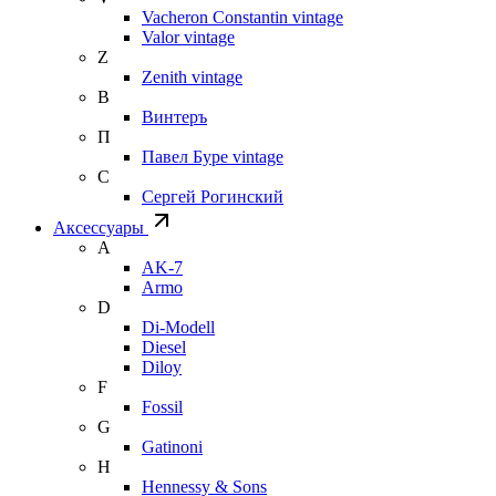
Vacheron Constantin vintage
Valor vintage
Z
Zenith vintage
В
Винтеръ
П
Павел Буре vintage
С
Сергей Рогинский
Аксессуары
A
AK-7
Armo
D
Di-Modell
Diesel
Diloy
F
Fossil
G
Gatinoni
H
Hennessy & Sons