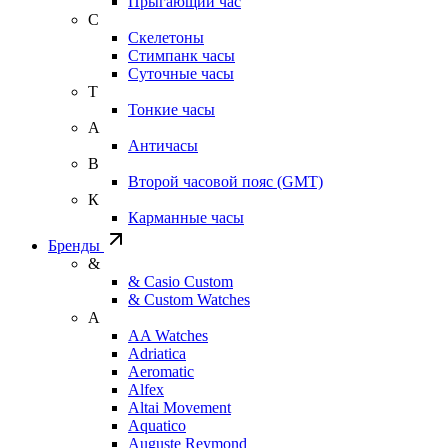
Прыгающий час
С
Скелетоны
Стимпанк часы
Суточные часы
Т
Тонкие часы
А
Античасы
В
Второй часовой пояс (GMT)
К
Карманные часы
Бренды
&
& Casio Custom
& Custom Watches
A
AA Watches
Adriatica
Aeromatic
Alfex
Altai Movement
Aquatico
Auguste Reymond