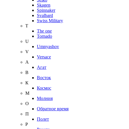
Skagen
Spinnaker
Svalbard
Swiss Military
T
The one
Tornado
U
Umnyashov
V
Versace
А
Агат
В
Восток
К
Космос
М
Молния
О
Обратное время
П
Полет
Р