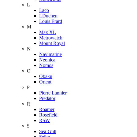
L
Laco
LDuchen
Louis Erard
M
Max XL
Metrowatch
Mount Royal
N
Navimarine
Neonica
Nomos
O
Obaku
Orient
P
Pierre Lannier
Predator
R
Roamer
Rosefield
RSW
S
Sea-Gull
Seiko