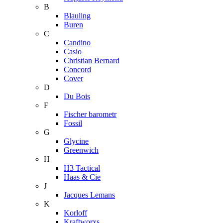
B
Blauling
Buren
C
Candino
Casio
Christian Bernard
Concord
Cover
D
Du Bois
F
Fischer barometr
Fossil
G
Glycine
Greenwich
H
H3 Tactical
Haas & Cie
J
Jacques Lemans
K
Korloff
Kraftworxs