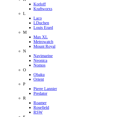
Korloff
Kraftworxs
L
Laco
LDuchen
Louis Erard
M
Max XL
Metrowatch
Mount Royal
N
Navimarine
Neonica
Nomos
O
Obaku
Orient
P
Pierre Lannier
Predator
R
Roamer
Rosefield
RSW
S