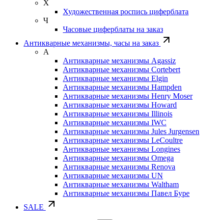
Х
Художественная роспись циферблата
Ч
Часовые циферблаты на заказ
Антикварные механизмы, часы на заказ
А
Антикварные механизмы Agassiz
Антикварные механизмы Cortebert
Антикварные механизмы Elgin
Антикварные механизмы Hampden
Антикварные механизмы Henry Moser
Антикварные механизмы Howard
Антикварные механизмы Illinois
Антикварные механизмы IWC
Антикварные механизмы Jules Jurgensen
Антикварные механизмы LeCoultre
Антикварные механизмы Longines
Антикварные механизмы Omega
Антикварные механизмы Renova
Антикварные механизмы UN
Антикварные механизмы Waltham
Антикварные механизмы Павел Буре
SALE