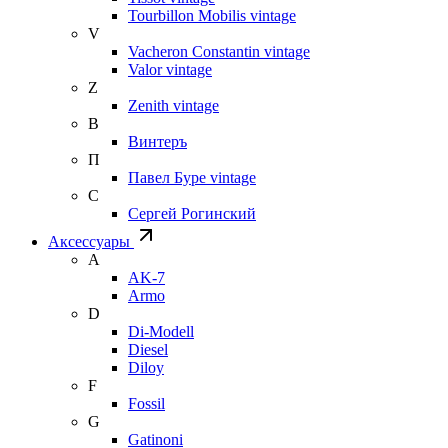
Tourbillon Mobilis vintage
V
Vacheron Constantin vintage
Valor vintage
Z
Zenith vintage
В
Винтеръ
П
Павел Буре vintage
С
Сергей Рогинский
Аксессуары
A
AK-7
Armo
D
Di-Modell
Diesel
Diloy
F
Fossil
G
Gatinoni