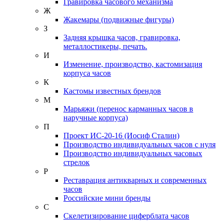
Гравировка часового механизма
Ж
Жакемары (подвижные фигуры)
З
Задняя крышка часов, гравировка,
металлостикеры, печать.
И
Изменение, производство, кастомизация
корпуса часов
К
Кастомы известных брендов
М
Марьяжи (перенос карманных часов в
наручные корпуса)
П
Проект ИС-20-16 (Иосиф Сталин)
Производство индивидуальных часов с нуля
Производство индивидуальных часовых
стрелок
Р
Реставрация антикварных и современных
часов
Российские мини бренды
С
Скелетизирование циферблата часов