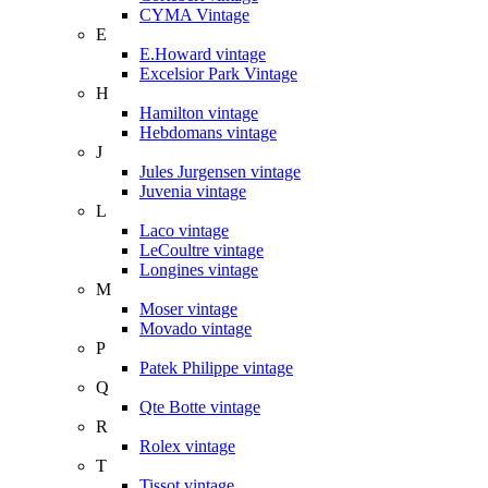
CYMA Vintage
E
E.Howard vintage
Excelsior Park Vintage
H
Hamilton vintage
Hebdomans vintage
J
Jules Jurgensen vintage
Juvenia vintage
L
Laco vintage
LeCoultre vintage
Longines vintage
M
Moser vintage
Movado vintage
P
Patek Philippe vintage
Q
Qte Botte vintage
R
Rolex vintage
T
Tissot vintage