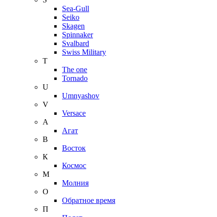
Sea-Gull
Seiko
Skagen
Spinnaker
Svalbard
Swiss Military
T
The one
Tornado
U
Umnyashov
V
Versace
А
Агат
В
Восток
К
Космос
М
Молния
О
Обратное время
П