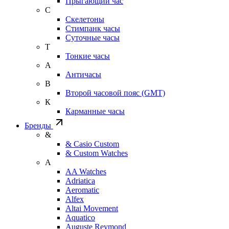
Прыгающий час
С
Скелетоны
Стимпанк часы
Суточные часы
Т
Тонкие часы
А
Античасы
В
Второй часовой пояс (GMT)
К
Карманные часы
Бренды
&
& Casio Custom
& Custom Watches
A
AA Watches
Adriatica
Aeromatic
Alfex
Altai Movement
Aquatico
Auguste Reymond