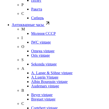
Полет
Р
Ракета
С
Сибирь
Антикварные часы
М
Молния СССР
I
IWC vintage
O
Omega vintage
Oris vintage
S
Sekonda vintage
A
A. Lange & Söhne vintage
A.Lugrin Vintage
Albin Bourquin vintage
Audemars vintage
B
Beyer vintage
Breguet vintage
C
Cortebert vintage