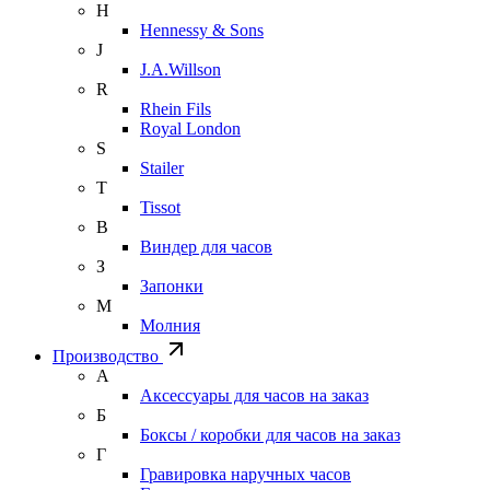
H
Hennessy & Sons
J
J.A.Willson
R
Rhein Fils
Royal London
S
Stailer
T
Tissot
В
Виндер для часов
З
Запонки
М
Молния
Производство
А
Аксессуары для часов на заказ
Б
Боксы / коробки для часов на заказ
Г
Гравировка наручных часов