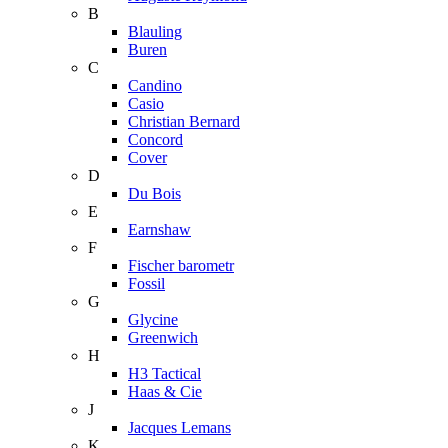
B
Blauling
Buren
C
Candino
Casio
Christian Bernard
Concord
Cover
D
Du Bois
E
Earnshaw
F
Fischer barometr
Fossil
G
Glycine
Greenwich
H
H3 Tactical
Haas & Cie
J
Jacques Lemans
K