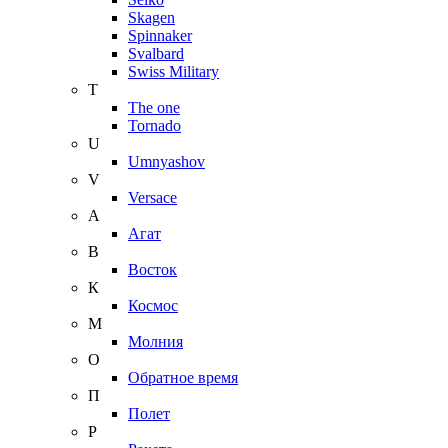
Skagen
Spinnaker
Svalbard
Swiss Military
T
The one
Tornado
U
Umnyashov
V
Versace
А
Агат
В
Восток
К
Космос
М
Молния
О
Обратное время
П
Полет
Р