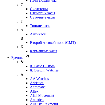
Прыгающий час
С
Скелетоны
Стимпанк часы
Суточные часы
Т
Тонкие часы
А
Античасы
В
Второй часовой пояс (GMT)
К
Карманные часы
Бренды
&
& Casio Custom
& Custom Watches
A
AA Watches
Adriatica
Aeromatic
Alfex
Altai Movement
Aquatico
Auguste Reymond