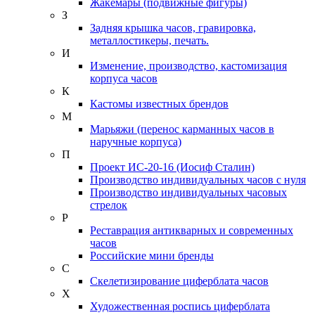
Жакемары (подвижные фигуры)
З
Задняя крышка часов, гравировка,
металлостикеры, печать.
И
Изменение, производство, кастомизация
корпуса часов
К
Кастомы известных брендов
М
Марьяжи (перенос карманных часов в
наручные корпуса)
П
Проект ИС-20-16 (Иосиф Сталин)
Производство индивидуальных часов с нуля
Производство индивидуальных часовых
стрелок
Р
Реставрация антикварных и современных
часов
Российские мини бренды
С
Скелетизирование циферблата часов
Х
Художественная роспись циферблата