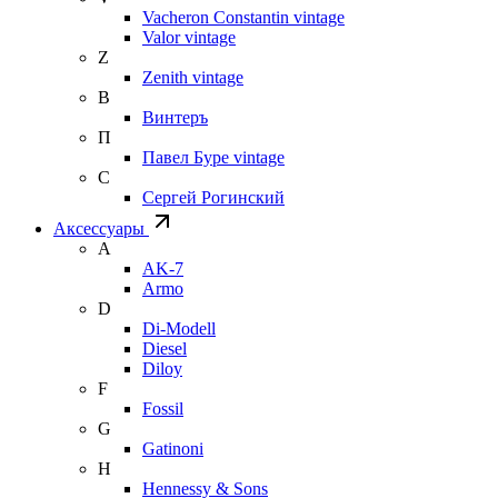
Vacheron Constantin vintage
Valor vintage
Z
Zenith vintage
В
Винтеръ
П
Павел Буре vintage
С
Сергей Рогинский
Аксессуары
A
AK-7
Armo
D
Di-Modell
Diesel
Diloy
F
Fossil
G
Gatinoni
H
Hennessy & Sons