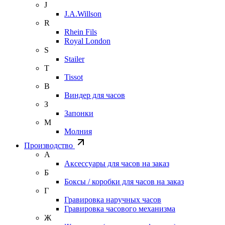
J
J.A.Willson
R
Rhein Fils
Royal London
S
Stailer
T
Tissot
В
Виндер для часов
З
Запонки
М
Молния
Производство
А
Аксессуары для часов на заказ
Б
Боксы / коробки для часов на заказ
Г
Гравировка наручных часов
Гравировка часового механизма
Ж