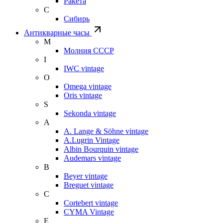
Ракета
С
Сибирь
Антикварные часы
М
Молния СССР
I
IWC vintage
O
Omega vintage
Oris vintage
S
Sekonda vintage
A
A. Lange & Söhne vintage
A.Lugrin Vintage
Albin Bourquin vintage
Audemars vintage
B
Beyer vintage
Breguet vintage
C
Cortebert vintage
CYMA Vintage
E