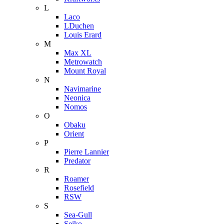
L
Laco
LDuchen
Louis Erard
M
Max XL
Metrowatch
Mount Royal
N
Navimarine
Neonica
Nomos
O
Obaku
Orient
P
Pierre Lannier
Predator
R
Roamer
Rosefield
RSW
S
Sea-Gull
Seiko