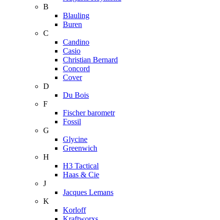
B
Blauling
Buren
C
Candino
Casio
Christian Bernard
Concord
Cover
D
Du Bois
F
Fischer barometr
Fossil
G
Glycine
Greenwich
H
H3 Tactical
Haas & Cie
J
Jacques Lemans
K
Korloff
Kraftworxs