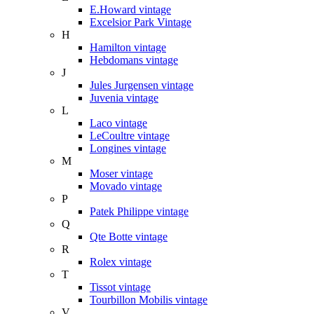
E.Howard vintage
Excelsior Park Vintage
H
Hamilton vintage
Hebdomans vintage
J
Jules Jurgensen vintage
Juvenia vintage
L
Laco vintage
LeCoultre vintage
Longines vintage
M
Moser vintage
Movado vintage
P
Patek Philippe vintage
Q
Qte Botte vintage
R
Rolex vintage
T
Tissot vintage
Tourbillon Mobilis vintage
V