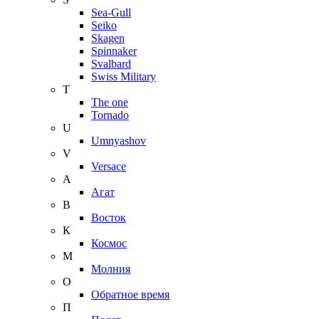
Sea-Gull
Seiko
Skagen
Spinnaker
Svalbard
Swiss Military
T
The one
Tornado
U
Umnyashov
V
Versace
А
Агат
В
Восток
К
Космос
М
Молния
О
Обратное время
П