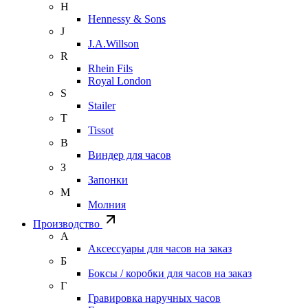
H
Hennessy & Sons
J
J.A.Willson
R
Rhein Fils
Royal London
S
Stailer
T
Tissot
В
Виндер для часов
З
Запонки
М
Молния
Производство
А
Аксессуары для часов на заказ
Б
Боксы / коробки для часов на заказ
Г
Гравировка наручных часов