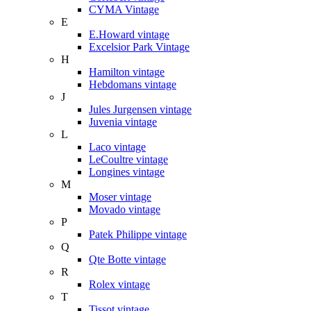
CYMA Vintage
E
E.Howard vintage
Excelsior Park Vintage
H
Hamilton vintage
Hebdomans vintage
J
Jules Jurgensen vintage
Juvenia vintage
L
Laco vintage
LeCoultre vintage
Longines vintage
M
Moser vintage
Movado vintage
P
Patek Philippe vintage
Q
Qte Botte vintage
R
Rolex vintage
T
Tissot vintage