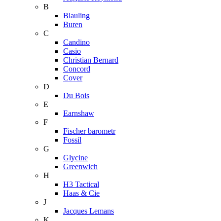
B
Blauling
Buren
C
Candino
Casio
Christian Bernard
Concord
Cover
D
Du Bois
E
Earnshaw
F
Fischer barometr
Fossil
G
Glycine
Greenwich
H
H3 Tactical
Haas & Cie
J
Jacques Lemans
K