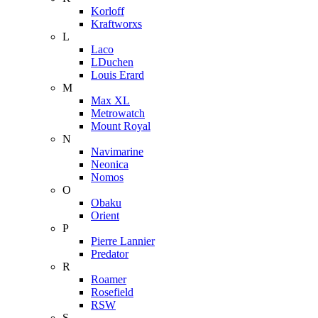
Korloff
Kraftworxs
L
Laco
LDuchen
Louis Erard
M
Max XL
Metrowatch
Mount Royal
N
Navimarine
Neonica
Nomos
O
Obaku
Orient
P
Pierre Lannier
Predator
R
Roamer
Rosefield
RSW
S