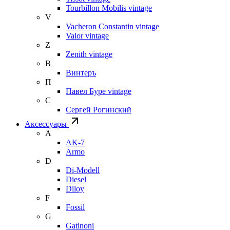
Tourbillon Mobilis vintage
V
Vacheron Constantin vintage
Valor vintage
Z
Zenith vintage
В
Винтеръ
П
Павел Буре vintage
С
Сергей Рогинский
Аксессуары
A
AK-7
Armo
D
Di-Modell
Diesel
Diloy
F
Fossil
G
Gatinoni