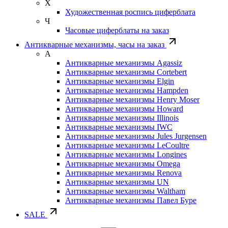
Х
Художественная роспись циферблата
Ч
Часовые циферблаты на заказ
Антикварные механизмы, часы на заказ
А
Антикварные механизмы Agassiz
Антикварные механизмы Cortebert
Антикварные механизмы Elgin
Антикварные механизмы Hampden
Антикварные механизмы Henry Moser
Антикварные механизмы Howard
Антикварные механизмы Illinois
Антикварные механизмы IWC
Антикварные механизмы Jules Jurgensen
Антикварные механизмы LeCoultre
Антикварные механизмы Longines
Антикварные механизмы Omega
Антикварные механизмы Renova
Антикварные механизмы UN
Антикварные механизмы Waltham
Антикварные механизмы Павел Буре
SALE