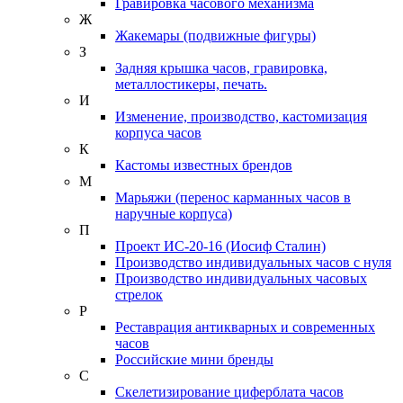
Гравировка часового механизма
Ж
Жакемары (подвижные фигуры)
З
Задняя крышка часов, гравировка,
металлостикеры, печать.
И
Изменение, производство, кастомизация
корпуса часов
К
Кастомы известных брендов
М
Марьяжи (перенос карманных часов в
наручные корпуса)
П
Проект ИС-20-16 (Иосиф Сталин)
Производство индивидуальных часов с нуля
Производство индивидуальных часовых
стрелок
Р
Реставрация антикварных и современных
часов
Российские мини бренды
С
Скелетизирование циферблата часов