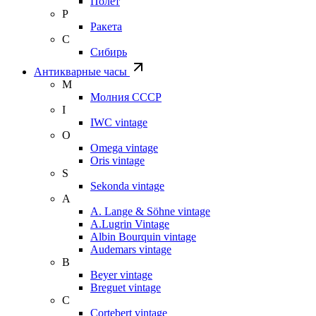
Полет
Р
Ракета
С
Сибирь
Антикварные часы
М
Молния СССР
I
IWC vintage
O
Omega vintage
Oris vintage
S
Sekonda vintage
A
A. Lange & Söhne vintage
A.Lugrin Vintage
Albin Bourquin vintage
Audemars vintage
B
Beyer vintage
Breguet vintage
C
Cortebert vintage