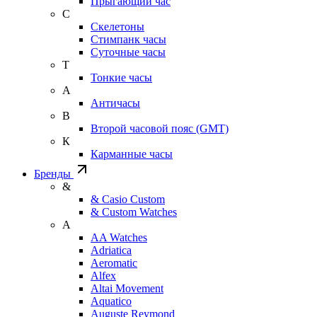
Прыгающий час
С
Скелетоны
Стимпанк часы
Суточные часы
Т
Тонкие часы
А
Античасы
В
Второй часовой пояс (GMT)
К
Карманные часы
Бренды
&
& Casio Custom
& Custom Watches
A
AA Watches
Adriatica
Aeromatic
Alfex
Altai Movement
Aquatico
Auguste Reymond