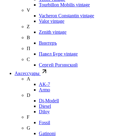
Tourbillon Mobilis vintage
V
Vacheron Constantin vintage
Valor vintage
Z
Zenith vintage
В
Винтеръ
П
Павел Буре vintage
С
Сергей Рогинский
Аксессуары
A
AK-7
Armo
D
Di-Modell
Diesel
Diloy
F
Fossil
G
Gatinoni