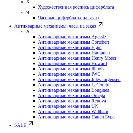
Х
Художественная роспись циферблата
Ч
Часовые циферблаты на заказ
Антикварные механизмы, часы на заказ
А
Антикварные механизмы Agassiz
Антикварные механизмы Cortebert
Антикварные механизмы Elgin
Антикварные механизмы Hampden
Антикварные механизмы Henry Moser
Антикварные механизмы Howard
Антикварные механизмы Illinois
Антикварные механизмы IWC
Антикварные механизмы Jules Jurgensen
Антикварные механизмы LeCoultre
Антикварные механизмы Longines
Антикварные механизмы Omega
Антикварные механизмы Renova
Антикварные механизмы UN
Антикварные механизмы Waltham
Антикварные механизмы Павел Буре
SALE