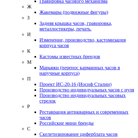
Гравировка часового механизма
Ж
Жакемары (подвижные фигуры)
З
Задняя крышка часов, гравировка,
металлостикеры, печать.
И
Изменение, производство, кастомизация
корпуса часов
К
Кастомы известных брендов
М
Марьяжи (перенос карманных часов в
наручные корпуса)
П
Проект ИС-20-16 (Иосиф Сталин)
Производство индивидуальных часов с нуля
Производство индивидуальных часовых
стрелок
Р
Реставрация антикварных и современных
часов
Российские мини бренды
С
Скелетизирование циферблата часов