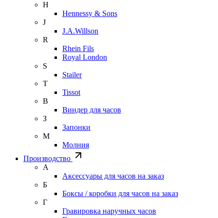
H
Hennessy & Sons
J
J.A.Willson
R
Rhein Fils
Royal London
S
Stailer
T
Tissot
В
Виндер для часов
З
Запонки
М
Молния
Производство
А
Аксессуары для часов на заказ
Б
Боксы / коробки для часов на заказ
Г
Гравировка наручных часов