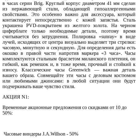
в часах серии Brig. Круглый корпус диаметром 41 мм сделан
из нержавеющей стали, обладающей гипоаллергенными
свойствами. Это особенно важно для аксессуара, который
контактирует непосредственно с кожей запястья. Сталь
украшена PVD-покрытием из желтого золота. На черном
циферблате только необходимые детали, поэтому время
считывается без затруднения. Полировка «sunray» в виде
лучей, исходящих от центра визуально выделяет три стрелки:
часовую, минутную и секундную. Для определения даты есть
окошко в правой части напротив маркера «3 часа». Часы
комплектуются стальным браслетом миланского плетения, он
гибкий, как ремешок и, в тоже время, прочный и стойкий к
износу. Классические часы Greenwich — важная деталь
вашего образа. Совмещайте эти часы с деловым костюмом
или любимыми джинсами: в любой ситуации они будут
подчеркивать ваше чувство стиля.
АКЦИЯ N1:
Временные акционные предложения со скидками от 10 до
50%:
Часовые виндеры J.A.Willson - 50%