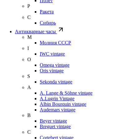
Полет
Р
Ракета
С
Сибирь
Антикварные часы
М
Молния СССР
I
IWC vintage
O
Omega vintage
Oris vintage
S
Sekonda vintage
A
A. Lange & Söhne vintage
A.Lugrin Vintage
Albin Bourquin vintage
Audemars vintage
B
Beyer vintage
Breguet vintage
C
Cortebert vintage