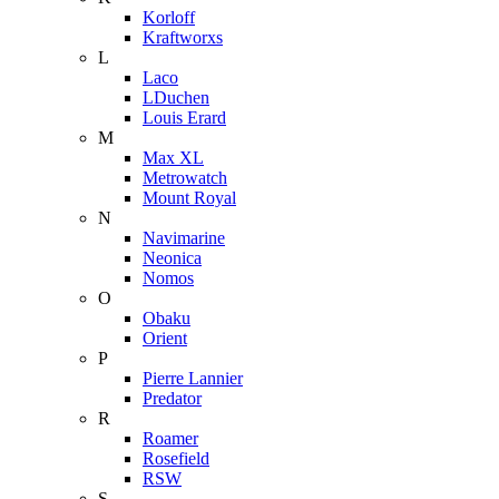
Korloff
Kraftworxs
L
Laco
LDuchen
Louis Erard
M
Max XL
Metrowatch
Mount Royal
N
Navimarine
Neonica
Nomos
O
Obaku
Orient
P
Pierre Lannier
Predator
R
Roamer
Rosefield
RSW
S