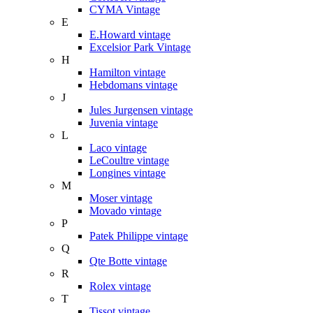
CYMA Vintage
E
E.Howard vintage
Excelsior Park Vintage
H
Hamilton vintage
Hebdomans vintage
J
Jules Jurgensen vintage
Juvenia vintage
L
Laco vintage
LeCoultre vintage
Longines vintage
M
Moser vintage
Movado vintage
P
Patek Philippe vintage
Q
Qte Botte vintage
R
Rolex vintage
T
Tissot vintage