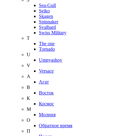
Sea-Gull
Seiko
Skagen
Spinnaker
Svalbard
Swiss Military
T
The one
Tornado
U
Umnyashov
V
Versace
А
Агат
В
Восток
К
Космос
М
Молния
О
Обратное время
П