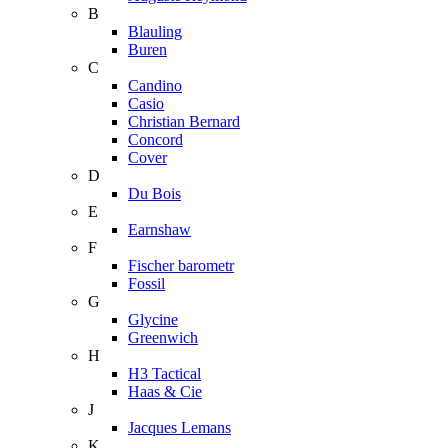
B
Blauling
Buren
C
Candino
Casio
Christian Bernard
Concord
Cover
D
Du Bois
E
Earnshaw
F
Fischer barometr
Fossil
G
Glycine
Greenwich
H
H3 Tactical
Haas & Cie
J
Jacques Lemans
K