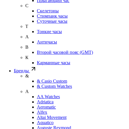
Прыгающий час
С
Скелетоны
Стимпанк часы
Суточные часы
Т
Тонкие часы
А
Античасы
В
Второй часовой пояс (GMT)
К
Карманные часы
Бренды
&
& Casio Custom
& Custom Watches
A
AA Watches
Adriatica
Aeromatic
Alfex
Altai Movement
Aquatico
Auguste Reymond