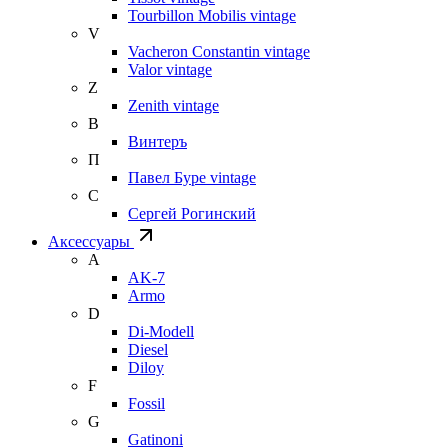
Tourbillon Mobilis vintage
V
Vacheron Constantin vintage
Valor vintage
Z
Zenith vintage
В
Винтеръ
П
Павел Буре vintage
С
Сергей Рогинский
Аксессуары
A
AK-7
Armo
D
Di-Modell
Diesel
Diloy
F
Fossil
G
Gatinoni