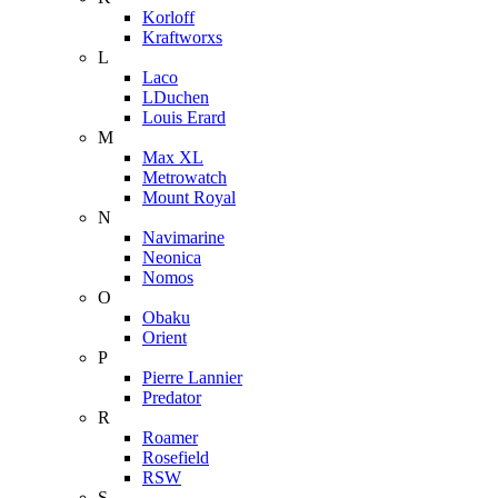
Korloff
Kraftworxs
L
Laco
LDuchen
Louis Erard
M
Max XL
Metrowatch
Mount Royal
N
Navimarine
Neonica
Nomos
O
Obaku
Orient
P
Pierre Lannier
Predator
R
Roamer
Rosefield
RSW
S