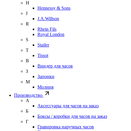
H
Hennessy & Sons
J
J.A.Willson
R
Rhein Fils
Royal London
S
Stailer
T
Tissot
В
Виндер для часов
З
Запонки
М
Молния
Производство
А
Аксессуары для часов на заказ
Б
Боксы / коробки для часов на заказ
Г
Гравировка наручных часов