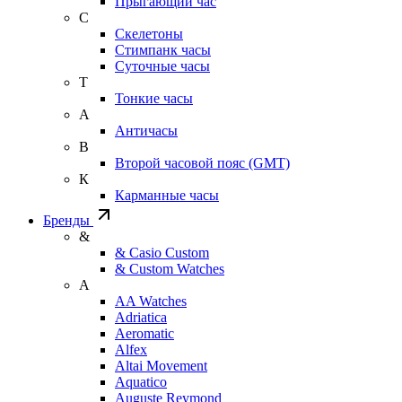
Прыгающий час
С
Скелетоны
Стимпанк часы
Суточные часы
Т
Тонкие часы
А
Античасы
В
Второй часовой пояс (GMT)
К
Карманные часы
Бренды
&
& Casio Custom
& Custom Watches
A
AA Watches
Adriatica
Aeromatic
Alfex
Altai Movement
Aquatico
Auguste Reymond