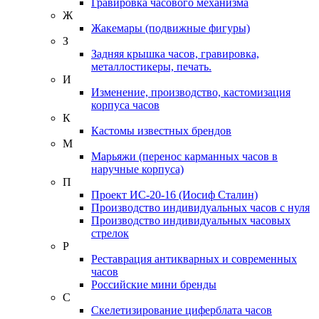
Гравировка часового механизма
Ж
Жакемары (подвижные фигуры)
З
Задняя крышка часов, гравировка,
металлостикеры, печать.
И
Изменение, производство, кастомизация
корпуса часов
К
Кастомы известных брендов
М
Марьяжи (перенос карманных часов в
наручные корпуса)
П
Проект ИС-20-16 (Иосиф Сталин)
Производство индивидуальных часов с нуля
Производство индивидуальных часовых
стрелок
Р
Реставрация антикварных и современных
часов
Российские мини бренды
С
Скелетизирование циферблата часов