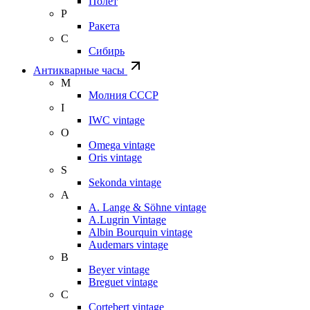
Полет
Р
Ракета
С
Сибирь
Антикварные часы
М
Молния СССР
I
IWC vintage
O
Omega vintage
Oris vintage
S
Sekonda vintage
A
A. Lange & Söhne vintage
A.Lugrin Vintage
Albin Bourquin vintage
Audemars vintage
B
Beyer vintage
Breguet vintage
C
Cortebert vintage