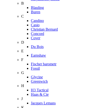
B
Blauling
Buren
C
Candino
Casio
Christian Bernard
Concord
Cover
D
Du Bois
E
Earnshaw
F
Fischer barometr
Fossil
G
Glycine
Greenwich
H
H3 Tactical
Haas & Cie
J
Jacques Lemans
K