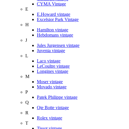
CYMA Vintage
E
E.Howard vintage
Excelsior Park Vintage
H
Hamilton vintage
Hebdomans vintage
J
Jules Jurgensen vintage
Juvenia vintage
L
Laco vintage
LeCoultre vintage
Longines vintage
M
Moser vintage
Movado vintage
P
Patek Philippe vintage
Q
Qte Botte vintage
R
Rolex vintage
T
Tissot vintage