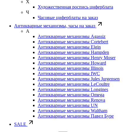
Х
Художественная роспись циферблата
Ч
Часовые циферблаты на заказ
Антикварные механизмы, часы на заказ
А
Антикварные механизмы Agassiz
Антикварные механизмы Cortebert
Антикварные механизмы Elgin
Антикварные механизмы Hampden
Антикварные механизмы Henry Moser
Антикварные механизмы Howard
Антикварные механизмы Illinois
Антикварные механизмы IWC
Антикварные механизмы Jules Jurgensen
Антикварные механизмы LeCoultre
Антикварные механизмы Longines
Антикварные механизмы Omega
Антикварные механизмы Renova
Антикварные механизмы UN
Антикварные механизмы Waltham
Антикварные механизмы Павел Буре
SALE