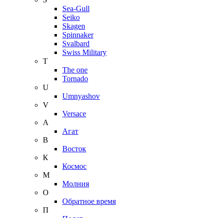
Sea-Gull
Seiko
Skagen
Spinnaker
Svalbard
Swiss Military
T
The one
Tornado
U
Umnyashov
V
Versace
А
Агат
В
Восток
К
Космос
М
Молния
О
Обратное время
П