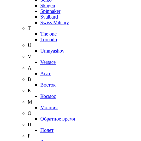
Skagen
Spinnaker
Svalbard
Swiss Military
T
The one
Tornado
U
Umnyashov
V
Versace
А
Агат
В
Восток
К
Космос
М
Молния
О
Обратное время
П
Полет
Р