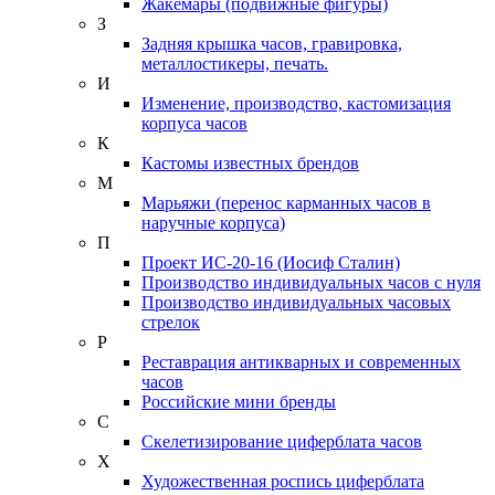
Жакемары (подвижные фигуры)
З
Задняя крышка часов, гравировка,
металлостикеры, печать.
И
Изменение, производство, кастомизация
корпуса часов
К
Кастомы известных брендов
М
Марьяжи (перенос карманных часов в
наручные корпуса)
П
Проект ИС-20-16 (Иосиф Сталин)
Производство индивидуальных часов с нуля
Производство индивидуальных часовых
стрелок
Р
Реставрация антикварных и современных
часов
Российские мини бренды
С
Скелетизирование циферблата часов
Х
Художественная роспись циферблата