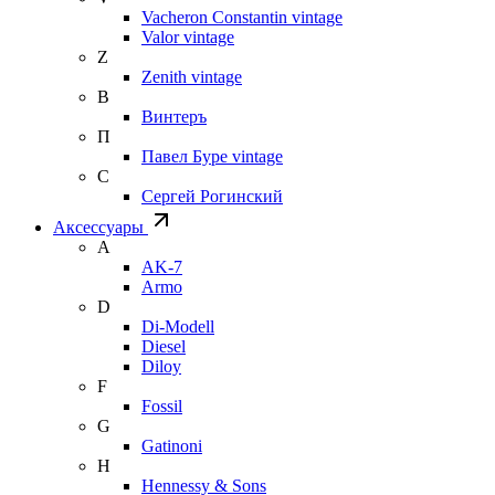
Vacheron Constantin vintage
Valor vintage
Z
Zenith vintage
В
Винтеръ
П
Павел Буре vintage
С
Сергей Рогинский
Аксессуары
A
AK-7
Armo
D
Di-Modell
Diesel
Diloy
F
Fossil
G
Gatinoni
H
Hennessy & Sons