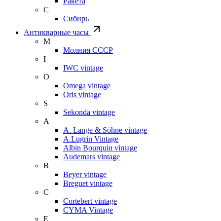
Ракета
С
Сибирь
Антикварные часы
М
Молния СССР
I
IWC vintage
O
Omega vintage
Oris vintage
S
Sekonda vintage
A
A. Lange & Söhne vintage
A.Lugrin Vintage
Albin Bourquin vintage
Audemars vintage
B
Beyer vintage
Breguet vintage
C
Cortebert vintage
CYMA Vintage
E