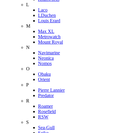
L
Laco
LDuchen
Louis Erard
M
Max XL
Metrowatch
Mount Royal
N
Navimarine
Neonica
Nomos
O
Obaku
Orient
P
Pierre Lannier
Predator
R
Roamer
Rosefield
RSW
S
Sea-Gull
Seiko