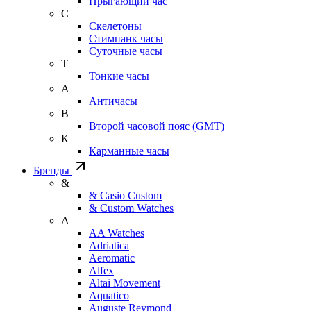
Прыгающий час
С
Скелетоны
Стимпанк часы
Суточные часы
Т
Тонкие часы
А
Античасы
В
Второй часовой пояс (GMT)
К
Карманные часы
Бренды
&
& Casio Custom
& Custom Watches
A
AA Watches
Adriatica
Aeromatic
Alfex
Altai Movement
Aquatico
Auguste Reymond