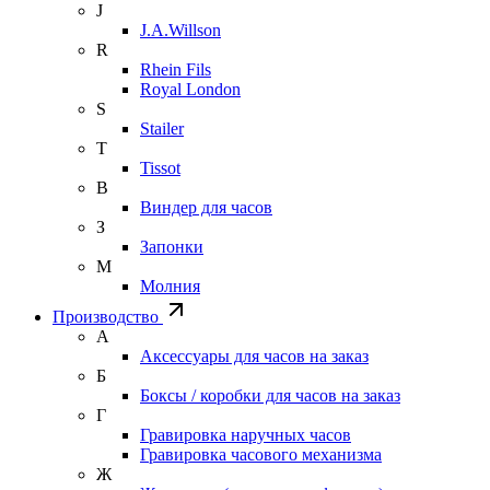
J
J.A.Willson
R
Rhein Fils
Royal London
S
Stailer
T
Tissot
В
Виндер для часов
З
Запонки
М
Молния
Производство
А
Аксессуары для часов на заказ
Б
Боксы / коробки для часов на заказ
Г
Гравировка наручных часов
Гравировка часового механизма
Ж