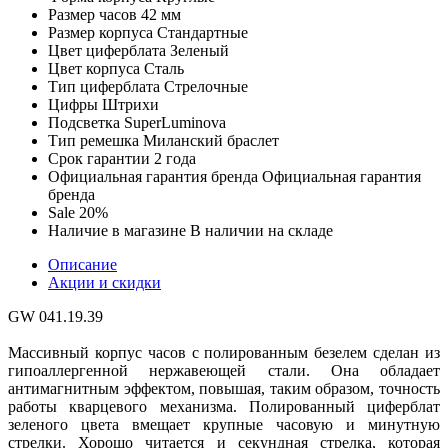
Размер часов
42 мм
Размер корпуса
Стандартные
Цвет циферблата
Зеленый
Цвет корпуса
Сталь
Тип циферблата
Стрелочные
Цифры
Штрихи
Подсветка
SuperLuminova
Тип ремешка
Миланский браслет
Срок гарантии
2 года
Официальная гарантия бренда
Официальная гарантия
бренда
Sale
20%
Наличие в магазине
В наличии на складе
Описание
Акции и скидки
GW 041.19.39
Массивный корпус часов с полированным безелем сделан из
гипоаллергенной нержавеющей стали. Она обладает
антимагнитным эффектом, повышая, таким образом, точность
работы кварцевого механизма. Полированный циферблат
зеленого цвета вмещает крупные часовую и минутную
стрелки. Хорошо читается и секундная стрелка, которая