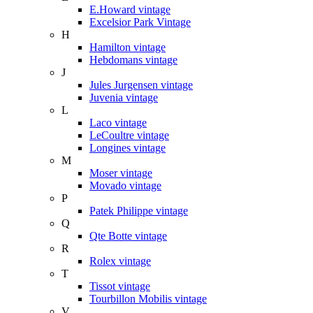
E.Howard vintage
Excelsior Park Vintage
H
Hamilton vintage
Hebdomans vintage
J
Jules Jurgensen vintage
Juvenia vintage
L
Laco vintage
LeCoultre vintage
Longines vintage
M
Moser vintage
Movado vintage
P
Patek Philippe vintage
Q
Qte Botte vintage
R
Rolex vintage
T
Tissot vintage
Tourbillon Mobilis vintage
V