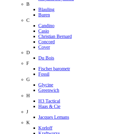
B
Blauling
Buren
C
Candino
Casio
Christian Bernard
Concord
Cover
D
Du Bois
F
Fischer barometr
Fossil
G
Glycine
Greenwich
H
H3 Tactical
Haas & Cie
J
Jacques Lemans
K
Korloff
Kraftworxs