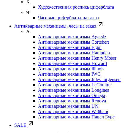
Х
Художественная роспись циферблата
Ч
Часовые циферблаты на заказ
Антикварные механизмы, часы на заказ
А
Антикварные механизмы Agassiz
Антикварные механизмы Cortebert
Антикварные механизмы Elgin
Антикварные механизмы Hampden
Антикварные механизмы Henry Moser
Антикварные механизмы Howard
Антикварные механизмы Illinois
Антикварные механизмы IWC
Антикварные механизмы Jules Jurgensen
Антикварные механизмы LeCoultre
Антикварные механизмы Longines
Антикварные механизмы Omega
Антикварные механизмы Renova
Антикварные механизмы UN
Антикварные механизмы Waltham
Антикварные механизмы Павел Буре
SALE