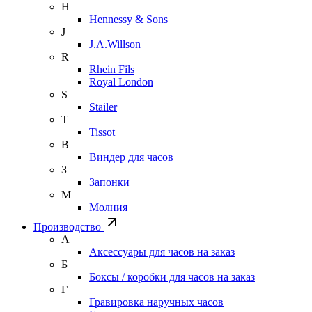
H
Hennessy & Sons
J
J.A.Willson
R
Rhein Fils
Royal London
S
Stailer
T
Tissot
В
Виндер для часов
З
Запонки
М
Молния
Производство
А
Аксессуары для часов на заказ
Б
Боксы / коробки для часов на заказ
Г
Гравировка наручных часов