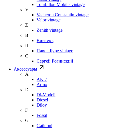
Tourbillon Mobilis vintage
V
Vacheron Constantin vintage
Valor vintage
Z
Zenith vintage
В
Винтеръ
П
Павел Буре vintage
С
Сергей Рогинский
Аксессуары
A
AK-7
Armo
D
Di-Modell
Diesel
Diloy
F
Fossil
G
Gatinoni