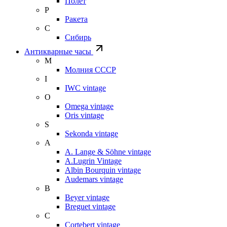
Полет
Р
Ракета
С
Сибирь
Антикварные часы
М
Молния СССР
I
IWC vintage
O
Omega vintage
Oris vintage
S
Sekonda vintage
A
A. Lange & Söhne vintage
A.Lugrin Vintage
Albin Bourquin vintage
Audemars vintage
B
Beyer vintage
Breguet vintage
C
Cortebert vintage