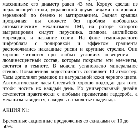
массивным: его диаметр равен 43 мм. Корпус сделан из
нержавеющей стали, украшенной двумя видами полировки:
зеркальной по безелю и матированием. Задняя крышка
прозрачная: вы сможете без проблем любоваться
автоматическим механизмом TMI, на роторе которого
выгравирован силуэт парусника, символа английских
мореходов, и название серии. На фоне темно-красного
циферблата с полировкой и эффектом градиента
расположились накладные риски и крупные стрелки. Они
хорошо читаются при любых условиях освещения —
люминесцентный состав, которым покрыты эти элементы,
светится в темноте. В модели установлено минеральное
стекло. Повышенная водостойкость составляет 10 атмосфер.
Часы дополняет ремешок из натуральной кожи черного цвета.
Автоматические часы Greenwich хорошо подходят для того,
чтобы носить их каждый день. Их универсальный дизайн
сочетается практически с любыми предметами гардероба, а
механизм заводится, находясь на запястье владельца.
АКЦИЯ N1:
Временные акционные предложения со скидками от 10 до
50%: