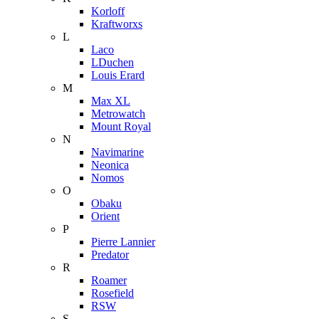
Korloff
Kraftworxs
L
Laco
LDuchen
Louis Erard
M
Max XL
Metrowatch
Mount Royal
N
Navimarine
Neonica
Nomos
O
Obaku
Orient
P
Pierre Lannier
Predator
R
Roamer
Rosefield
RSW
S