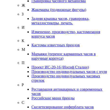
Гравировка часового механизма
Ж
Жакемары (подвижные фигуры)
З
Задняя крышка часов, гравировка,
металлостикеры, печать.
И
Изменение, производство, кастомизация
корпуса часов
К
Кастомы известных брендов
М
Марьяжи (перенос карманных часов в
наручные корпуса)
П
Проект ИС-20-16 (Иосиф Сталин)
Производство индивидуальных часов с нуля
Производство индивидуальных часовых
стрелок
Р
Реставрация антикварных и современных
часов
Российские мини бренды
С
Скелетизирование циферблата часов