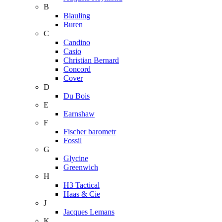
B
Blauling
Buren
C
Candino
Casio
Christian Bernard
Concord
Cover
D
Du Bois
E
Earnshaw
F
Fischer barometr
Fossil
G
Glycine
Greenwich
H
H3 Tactical
Haas & Cie
J
Jacques Lemans
K