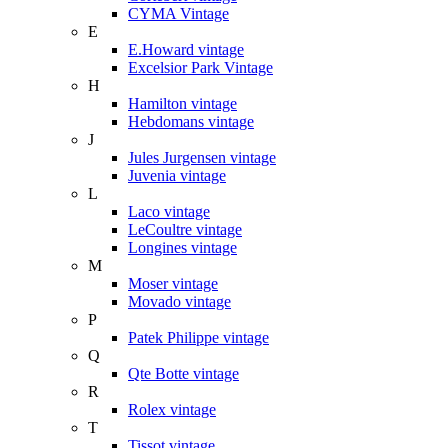
CYMA Vintage
E
E.Howard vintage
Excelsior Park Vintage
H
Hamilton vintage
Hebdomans vintage
J
Jules Jurgensen vintage
Juvenia vintage
L
Laco vintage
LeCoultre vintage
Longines vintage
M
Moser vintage
Movado vintage
P
Patek Philippe vintage
Q
Qte Botte vintage
R
Rolex vintage
T
Tissot vintage