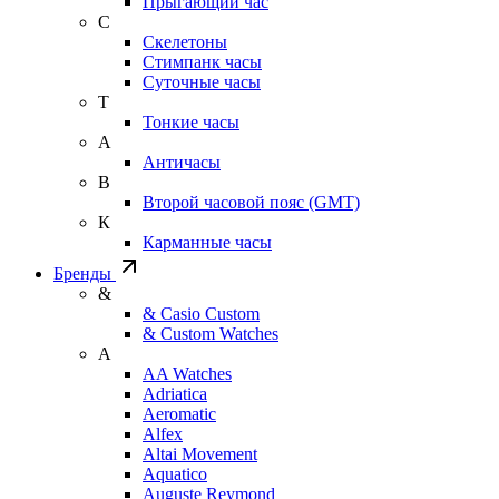
Прыгающий час
С
Скелетоны
Стимпанк часы
Суточные часы
Т
Тонкие часы
А
Античасы
В
Второй часовой пояс (GMT)
К
Карманные часы
Бренды
&
& Casio Custom
& Custom Watches
A
AA Watches
Adriatica
Aeromatic
Alfex
Altai Movement
Aquatico
Auguste Reymond