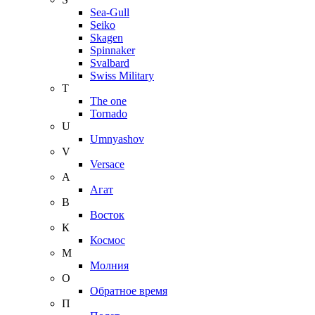
Sea-Gull
Seiko
Skagen
Spinnaker
Svalbard
Swiss Military
T
The one
Tornado
U
Umnyashov
V
Versace
А
Агат
В
Восток
К
Космос
М
Молния
О
Обратное время
П