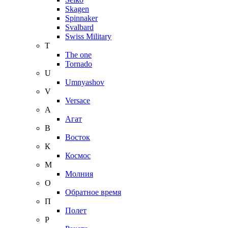
Skagen
Spinnaker
Svalbard
Swiss Military
T
The one
Tornado
U
Umnyashov
V
Versace
А
Агат
В
Восток
К
Космос
М
Молния
О
Обратное время
П
Полет
Р