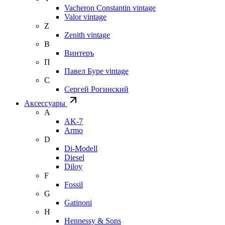
Vacheron Constantin vintage
Valor vintage
Z
Zenith vintage
В
Винтеръ
П
Павел Буре vintage
С
Сергей Рогинский
Аксессуары
A
AK-7
Armo
D
Di-Modell
Diesel
Diloy
F
Fossil
G
Gatinoni
H
Hennessy & Sons