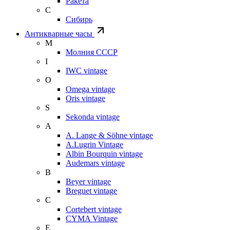
Ракета
С
Сибирь
Антикварные часы
М
Молния СССР
I
IWC vintage
O
Omega vintage
Oris vintage
S
Sekonda vintage
A
A. Lange & Söhne vintage
A.Lugrin Vintage
Albin Bourquin vintage
Audemars vintage
B
Beyer vintage
Breguet vintage
C
Cortebert vintage
CYMA Vintage
E