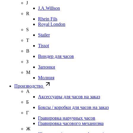
J
J.A.Willson
R
Rhein Fils
Royal London
S
Stailer
T
Tissot
В
Виндер для часов
З
Запонки
М
Молния
Производство
А
Аксессуары для часов на заказ
Б
Боксы / коробки для часов на заказ
Г
Гравировка наручных часов
Гравировка часового механизма
Ж