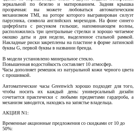
зеркальной по безелю и матированием. Задняя крышка
прозрачная: вы можете любоваться автоматическим
механизмом TMI, на роторе которого выгравирован силуэт
парусника, символа английских мореходов. На фоне синего
циферблата с рисунком гильоше, напоминающем волны,
расположились три центральные стрелки и хорошо читаемое
окошко даты и дня недели, выделенное стальной рамкой.
Накладные риски закреплены на пластине в форме латинской
буквы G, первой буквы в названии бренда.
В модели установлено минеральное стекло.
Повышенная водостойкость составляет 10 атмосфер.
Часы дополняет ремешок из натуральной кожи черного цвета
с прошивкой.
Автоматические часы Greenwich хорошо подходят для того,
чтобы носить их каждый день: универсальный дизайн
сочетается практически с любыми предметами гардероба, а
механизм заводится, находясь на запястье владельца.
АКЦИЯ N1:
Временные акционные предложения со скидками от 10 до
50%: