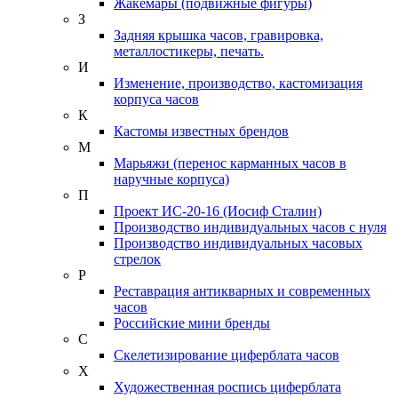
Жакемары (подвижные фигуры)
З
Задняя крышка часов, гравировка,
металлостикеры, печать.
И
Изменение, производство, кастомизация
корпуса часов
К
Кастомы известных брендов
М
Марьяжи (перенос карманных часов в
наручные корпуса)
П
Проект ИС-20-16 (Иосиф Сталин)
Производство индивидуальных часов с нуля
Производство индивидуальных часовых
стрелок
Р
Реставрация антикварных и современных
часов
Российские мини бренды
С
Скелетизирование циферблата часов
Х
Художественная роспись циферблата