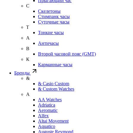
Прыгающий час
С
Скелетоны
Стимпанк часы
Суточные часы
Т
Тонкие часы
А
Античасы
В
Второй часовой пояс (GMT)
К
Карманные часы
Бренды
&
& Casio Custom
& Custom Watches
A
AA Watches
Adriatica
Aeromatic
Alfex
Altai Movement
Aquatico
Auguste Reymond