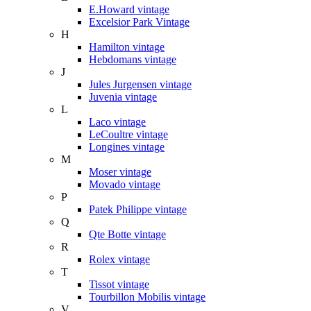
E.Howard vintage
Excelsior Park Vintage
H
Hamilton vintage
Hebdomans vintage
J
Jules Jurgensen vintage
Juvenia vintage
L
Laco vintage
LeCoultre vintage
Longines vintage
M
Moser vintage
Movado vintage
P
Patek Philippe vintage
Q
Qte Botte vintage
R
Rolex vintage
T
Tissot vintage
Tourbillon Mobilis vintage
V