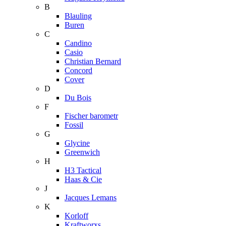
B
Blauling
Buren
C
Candino
Casio
Christian Bernard
Concord
Cover
D
Du Bois
F
Fischer barometr
Fossil
G
Glycine
Greenwich
H
H3 Tactical
Haas & Cie
J
Jacques Lemans
K
Korloff
Kraftworxs