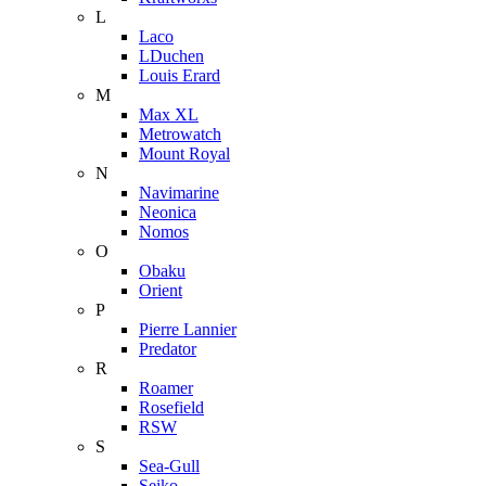
L
Laco
LDuchen
Louis Erard
M
Max XL
Metrowatch
Mount Royal
N
Navimarine
Neonica
Nomos
O
Obaku
Orient
P
Pierre Lannier
Predator
R
Roamer
Rosefield
RSW
S
Sea-Gull
Seiko