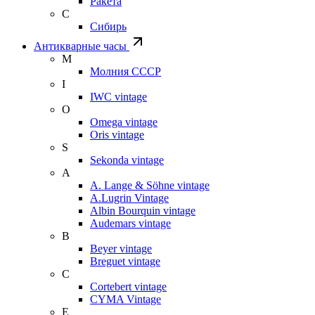
Ракета
С
Сибирь
Антикварные часы
М
Молния СССР
I
IWC vintage
O
Omega vintage
Oris vintage
S
Sekonda vintage
A
A. Lange & Söhne vintage
A.Lugrin Vintage
Albin Bourquin vintage
Audemars vintage
B
Beyer vintage
Breguet vintage
C
Cortebert vintage
CYMA Vintage
E