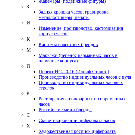
Жакемары (подвижные фигуры)
З
Задняя крышка часов, гравировка,
металлостикеры, печать.
И
Изменение, производство, кастомизация
корпуса часов
К
Кастомы известных брендов
М
Марьяжи (перенос карманных часов в
наручные корпуса)
П
Проект ИС-20-16 (Иосиф Сталин)
Производство индивидуальных часов с нуля
Производство индивидуальных часовых
стрелок
Р
Реставрация антикварных и современных
часов
Российские мини бренды
С
Скелетизирование циферблата часов
Х
Художественная роспись циферблата