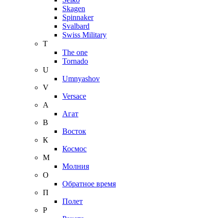
Skagen
Spinnaker
Svalbard
Swiss Military
T
The one
Tornado
U
Umnyashov
V
Versace
А
Агат
В
Восток
К
Космос
М
Молния
О
Обратное время
П
Полет
Р