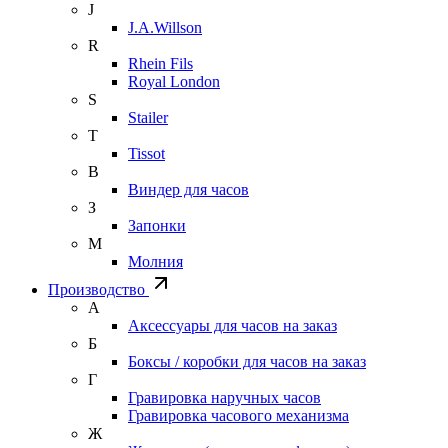
J
J.A.Willson
R
Rhein Fils
Royal London
S
Stailer
T
Tissot
В
Виндер для часов
З
Запонки
М
Молния
Производство
А
Аксессуары для часов на заказ
Б
Боксы / коробки для часов на заказ
Г
Гравировка наручных часов
Гравировка часового механизма
Ж