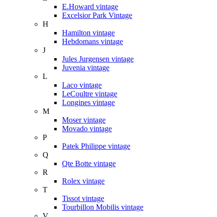
E.Howard vintage
Excelsior Park Vintage
H
Hamilton vintage
Hebdomans vintage
J
Jules Jurgensen vintage
Juvenia vintage
L
Laco vintage
LeCoultre vintage
Longines vintage
M
Moser vintage
Movado vintage
P
Patek Philippe vintage
Q
Qte Botte vintage
R
Rolex vintage
T
Tissot vintage
Tourbillon Mobilis vintage
V