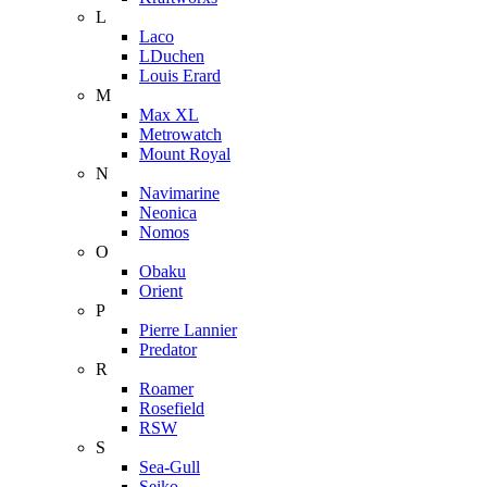
L
Laco
LDuchen
Louis Erard
M
Max XL
Metrowatch
Mount Royal
N
Navimarine
Neonica
Nomos
O
Obaku
Orient
P
Pierre Lannier
Predator
R
Roamer
Rosefield
RSW
S
Sea-Gull
Seiko