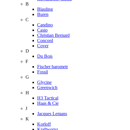
B
Blauling
Buren
C
Candino
Casio
Christian Bernard
Concord
Cover
D
Du Bois
F
Fischer barometr
Fossil
G
Glycine
Greenwich
H
H3 Tactical
Haas & Cie
J
Jacques Lemans
K
Korloff
Kraftworxs