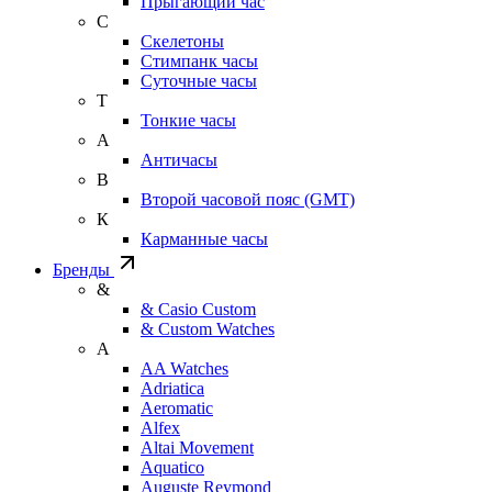
Прыгающий час
С
Скелетоны
Стимпанк часы
Суточные часы
Т
Тонкие часы
А
Античасы
В
Второй часовой пояс (GMT)
К
Карманные часы
Бренды
&
& Casio Custom
& Custom Watches
A
AA Watches
Adriatica
Aeromatic
Alfex
Altai Movement
Aquatico
Auguste Reymond