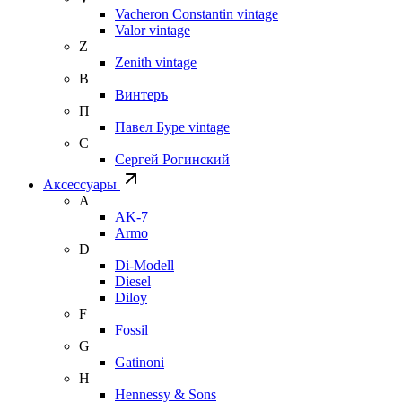
Vacheron Constantin vintage
Valor vintage
Z
Zenith vintage
В
Винтеръ
П
Павел Буре vintage
С
Сергей Рогинский
Аксессуары
A
AK-7
Armo
D
Di-Modell
Diesel
Diloy
F
Fossil
G
Gatinoni
H
Hennessy & Sons