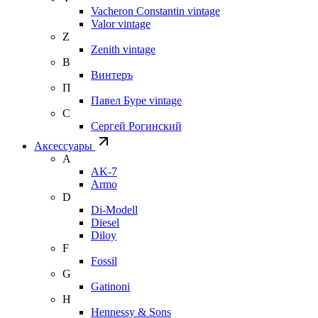
Vacheron Constantin vintage
Valor vintage
Z
Zenith vintage
В
Винтеръ
П
Павел Буре vintage
С
Сергей Рогинский
Аксессуары
A
AK-7
Armo
D
Di-Modell
Diesel
Diloy
F
Fossil
G
Gatinoni
H
Hennessy & Sons