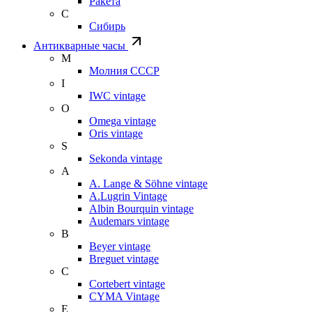
Ракета
С
Сибирь
Антикварные часы
М
Молния СССР
I
IWC vintage
O
Omega vintage
Oris vintage
S
Sekonda vintage
A
A. Lange & Söhne vintage
A.Lugrin Vintage
Albin Bourquin vintage
Audemars vintage
B
Beyer vintage
Breguet vintage
C
Cortebert vintage
CYMA Vintage
E