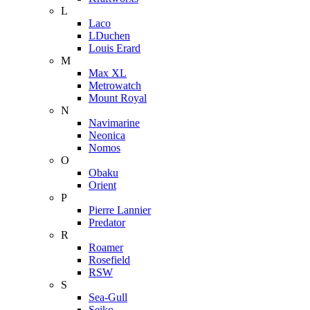
L
Laco
LDuchen
Louis Erard
M
Max XL
Metrowatch
Mount Royal
N
Navimarine
Neonica
Nomos
O
Obaku
Orient
P
Pierre Lannier
Predator
R
Roamer
Rosefield
RSW
S
Sea-Gull
Seiko