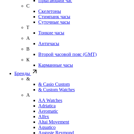
Прыгающий час
С
Скелетоны
Стимпанк часы
Суточные часы
Т
Тонкие часы
А
Античасы
В
Второй часовой пояс (GMT)
К
Карманные часы
Бренды
&
& Casio Custom
& Custom Watches
A
AA Watches
Adriatica
Aeromatic
Alfex
Altai Movement
Aquatico
Auguste Reymond