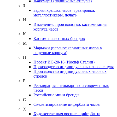
Жакемары (подвижные фигуры)
З
Задняя крышка часов, гравировка,
металлостикеры, печать.
И
Изменение, производство, кастомизация
корпуса часов
К
Кастомы известных брендов
М
Марьяжи (перенос карманных часов в
наручные корпуса)
П
Проект ИС-20-16 (Иосиф Сталин)
Производство индивидуальных часов с нуля
Производство индивидуальных часовых
стрелок
Р
Реставрация антикварных и современных
часов
Российские мини бренды
С
Скелетизирование циферблата часов
Х
Художественная роспись циферблата