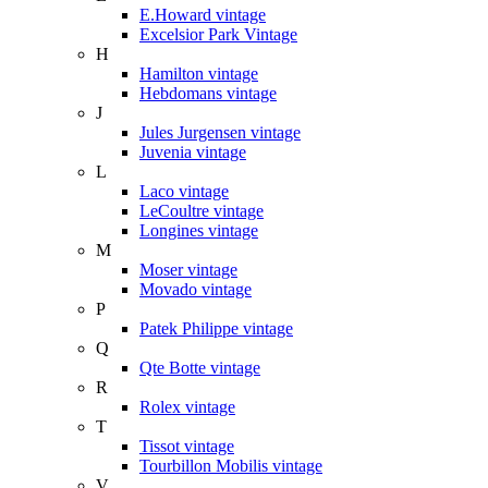
E.Howard vintage
Excelsior Park Vintage
H
Hamilton vintage
Hebdomans vintage
J
Jules Jurgensen vintage
Juvenia vintage
L
Laco vintage
LeCoultre vintage
Longines vintage
M
Moser vintage
Movado vintage
P
Patek Philippe vintage
Q
Qte Botte vintage
R
Rolex vintage
T
Tissot vintage
Tourbillon Mobilis vintage
V