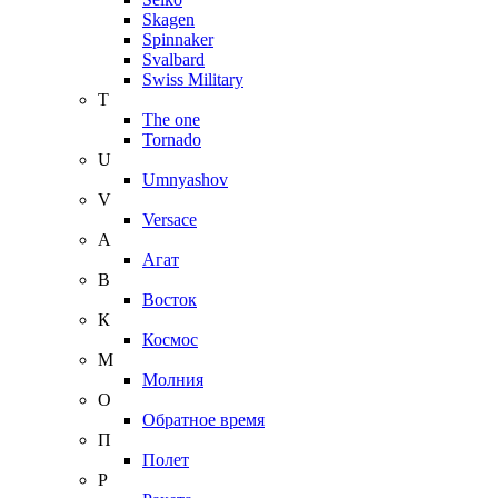
Skagen
Spinnaker
Svalbard
Swiss Military
T
The one
Tornado
U
Umnyashov
V
Versace
А
Агат
В
Восток
К
Космос
М
Молния
О
Обратное время
П
Полет
Р