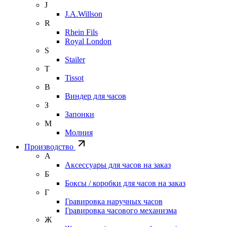
J
J.A.Willson
R
Rhein Fils
Royal London
S
Stailer
T
Tissot
В
Виндер для часов
З
Запонки
М
Молния
Производство
А
Аксессуары для часов на заказ
Б
Боксы / коробки для часов на заказ
Г
Гравировка наручных часов
Гравировка часового механизма
Ж