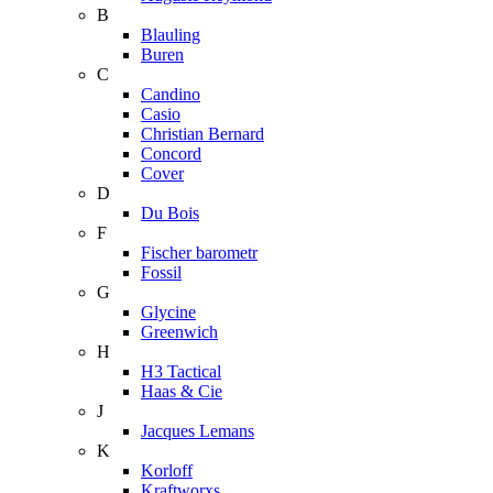
B
Blauling
Buren
C
Candino
Casio
Christian Bernard
Concord
Cover
D
Du Bois
F
Fischer barometr
Fossil
G
Glycine
Greenwich
H
H3 Tactical
Haas & Cie
J
Jacques Lemans
K
Korloff
Kraftworxs