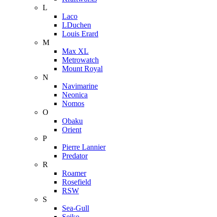
L
Laco
LDuchen
Louis Erard
M
Max XL
Metrowatch
Mount Royal
N
Navimarine
Neonica
Nomos
O
Obaku
Orient
P
Pierre Lannier
Predator
R
Roamer
Rosefield
RSW
S
Sea-Gull
Seiko