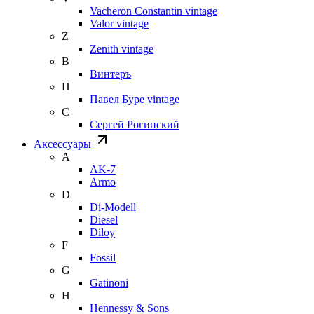
Vacheron Constantin vintage
Valor vintage
Z
Zenith vintage
В
Винтеръ
П
Павел Буре vintage
С
Сергей Рогинский
Аксессуары
A
AK-7
Armo
D
Di-Modell
Diesel
Diloy
F
Fossil
G
Gatinoni
H
Hennessy & Sons