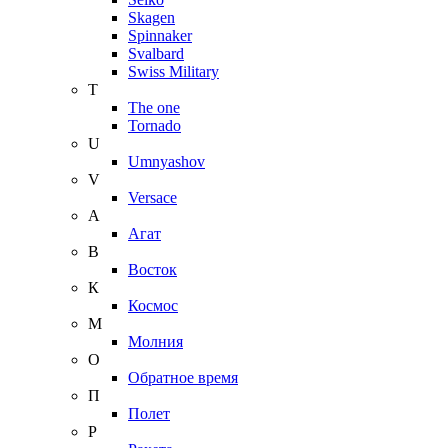
Skagen
Spinnaker
Svalbard
Swiss Military
T
The one
Tornado
U
Umnyashov
V
Versace
А
Агат
В
Восток
К
Космос
М
Молния
О
Обратное время
П
Полет
Р