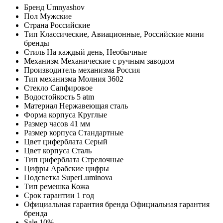
Бренд
Umnyashov
Пол
Мужские
Страна
Российские
Тип
Классические, Авиационные, Российские мини
бренды
Стиль
На каждый день, Необычные
Механизм
Механические с ручным заводом
Производитель механизма
Россия
Тип механизма
Молния 3602
Стекло
Сапфировое
Водостойкость
5 atm
Материал
Нержавеющая сталь
Форма корпуса
Круглые
Размер часов
41 мм
Размер корпуса
Стандартные
Цвет циферблата
Серый
Цвет корпуса
Сталь
Тип циферблата
Стрелочные
Цифры
Арабские цифры
Подсветка
SuperLuminova
Тип ремешка
Кожа
Срок гарантии
1 год
Официальная гарантия бренда
Официальная гарантия
бренда
Sale
10%