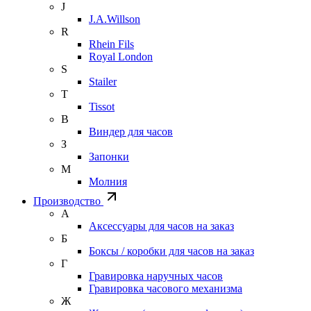
J
J.A.Willson
R
Rhein Fils
Royal London
S
Stailer
T
Tissot
В
Виндер для часов
З
Запонки
М
Молния
Производство
А
Аксессуары для часов на заказ
Б
Боксы / коробки для часов на заказ
Г
Гравировка наручных часов
Гравировка часового механизма
Ж