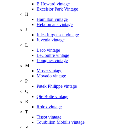
E.Howard vintage
Excelsior Park Vintage
H
Hamilton vintage
Hebdomans vintage
J
Jules Jurgensen vintage
Juvenia vintage
L
Laco vintage
LeCoultre vintage
Longines vintage
M
Moser vintage
Movado vintage
P
Patek Philippe vintage
Q
Qte Botte vintage
R
Rolex vintage
T
Tissot vintage
Tourbillon Mobilis vintage
V