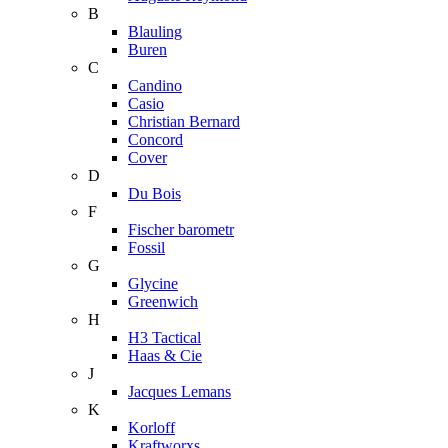
B
Blauling
Buren
C
Candino
Casio
Christian Bernard
Concord
Cover
D
Du Bois
F
Fischer barometr
Fossil
G
Glycine
Greenwich
H
H3 Tactical
Haas & Cie
J
Jacques Lemans
K
Korloff
Kraftworxs