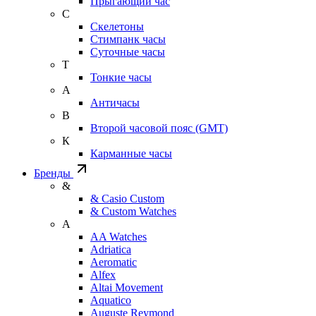
Прыгающий час
С
Скелетоны
Стимпанк часы
Суточные часы
Т
Тонкие часы
А
Античасы
В
Второй часовой пояс (GMT)
К
Карманные часы
Бренды
&
& Casio Custom
& Custom Watches
A
AA Watches
Adriatica
Aeromatic
Alfex
Altai Movement
Aquatico
Auguste Reymond