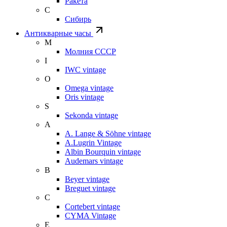
Ракета
С
Сибирь
Антикварные часы
М
Молния СССР
I
IWC vintage
O
Omega vintage
Oris vintage
S
Sekonda vintage
A
A. Lange & Söhne vintage
A.Lugrin Vintage
Albin Bourquin vintage
Audemars vintage
B
Beyer vintage
Breguet vintage
C
Cortebert vintage
CYMA Vintage
E