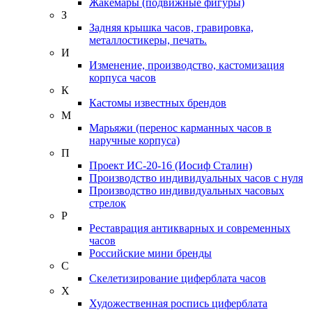
Жакемары (подвижные фигуры)
З
Задняя крышка часов, гравировка,
металлостикеры, печать.
И
Изменение, производство, кастомизация
корпуса часов
К
Кастомы известных брендов
М
Марьяжи (перенос карманных часов в
наручные корпуса)
П
Проект ИС-20-16 (Иосиф Сталин)
Производство индивидуальных часов с нуля
Производство индивидуальных часовых
стрелок
Р
Реставрация антикварных и современных
часов
Российские мини бренды
С
Скелетизирование циферблата часов
Х
Художественная роспись циферблата