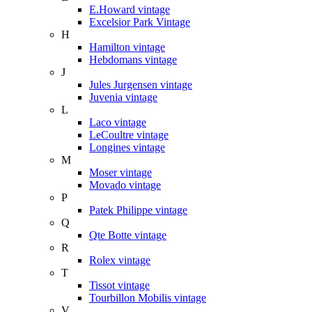
E.Howard vintage
Excelsior Park Vintage
H
Hamilton vintage
Hebdomans vintage
J
Jules Jurgensen vintage
Juvenia vintage
L
Laco vintage
LeCoultre vintage
Longines vintage
M
Moser vintage
Movado vintage
P
Patek Philippe vintage
Q
Qte Botte vintage
R
Rolex vintage
T
Tissot vintage
Tourbillon Mobilis vintage
V