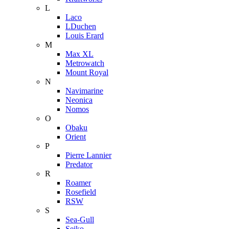
L
Laco
LDuchen
Louis Erard
M
Max XL
Metrowatch
Mount Royal
N
Navimarine
Neonica
Nomos
O
Obaku
Orient
P
Pierre Lannier
Predator
R
Roamer
Rosefield
RSW
S
Sea-Gull
Seiko