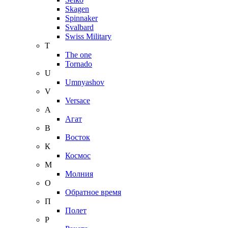
Skagen
Spinnaker
Svalbard
Swiss Military
T
The one
Tornado
U
Umnyashov
V
Versace
А
Агат
В
Восток
К
Космос
М
Молния
О
Обратное время
П
Полет
Р