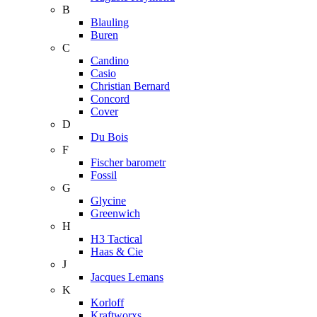
B
Blauling
Buren
C
Candino
Casio
Christian Bernard
Concord
Cover
D
Du Bois
F
Fischer barometr
Fossil
G
Glycine
Greenwich
H
H3 Tactical
Haas & Cie
J
Jacques Lemans
K
Korloff
Kraftworxs