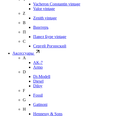
Vacheron Constantin vintage
Valor vintage
Z
Zenith vintage
В
Винтеръ
П
Павел Буре vintage
С
Сергей Рогинский
Аксессуары
A
AK-7
Armo
D
Di-Modell
Diesel
Diloy
F
Fossil
G
Gatinoni
H
Hennessy & Sons