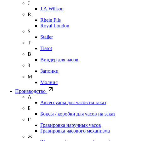
J
J.A.Willson
R
Rhein Fils
Royal London
S
Stailer
T
Tissot
В
Виндер для часов
З
Запонки
М
Молния
Производство
А
Аксессуары для часов на заказ
Б
Боксы / коробки для часов на заказ
Г
Гравировка наручных часов
Гравировка часового механизма
Ж