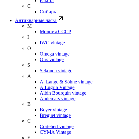
Ракета
С
Сибирь
Антикварные часы
М
Молния СССР
I
IWC vintage
O
Omega vintage
Oris vintage
S
Sekonda vintage
A
A. Lange & Söhne vintage
A.Lugrin Vintage
Albin Bourquin vintage
Audemars vintage
B
Beyer vintage
Breguet vintage
C
Cortebert vintage
CYMA Vintage
E