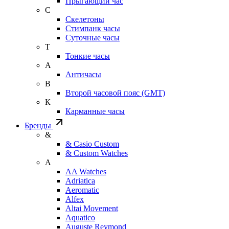
Прыгающий час
С
Скелетоны
Стимпанк часы
Суточные часы
Т
Тонкие часы
А
Античасы
В
Второй часовой пояс (GMT)
К
Карманные часы
Бренды
&
& Casio Custom
& Custom Watches
A
AA Watches
Adriatica
Aeromatic
Alfex
Altai Movement
Aquatico
Auguste Reymond